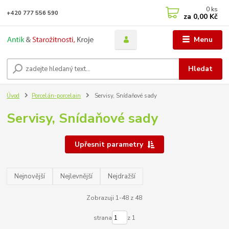
0
ks
+420 777 556 590
za
0,00 Kč
Menu
Hledat
Úvod
Porcelán-porcelain
Servisy, Snídaňové sady
Servisy, Snídaňové sady
Upřesnit parametry
Nejnovější
Nejlevnější
Nejdražší
Zobrazuji 1-48 z 48
strana
z 1