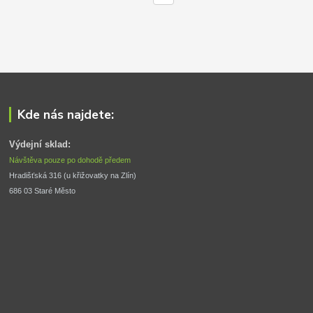
Kde nás najdete:
Výdejní sklad:
Návštěva pouze po dohodě předem
Hradišťská 316 (u křižovatky na Zlín) 
686 03 Staré Město