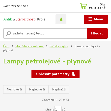
0
ks
+420 777 556 590
za
0,00 Kč
Menu
Hledat
Úvod
Starožitnosti-antiques
Svítidla-lights
Lampy petrolejové -
plynové
Lampy petrolejové - plynové
Upřesnit parametry
Nejnovější
Nejlevnější
Nejdražší
Zobrazuji 1-23 z 23
strana
z 1