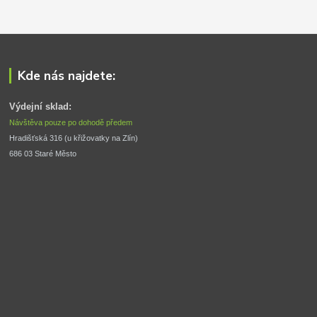
Kde nás najdete:
Výdejní sklad:
Návštěva pouze po dohodě předem
Hradišťská 316 (u křižovatky na Zlín) 
686 03 Staré Město