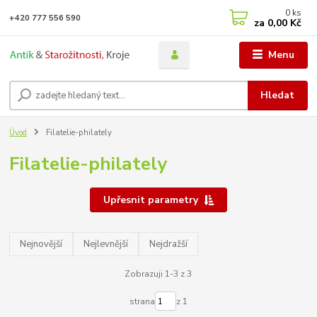
0
ks
+420 777 556 590
za
0,00 Kč
Menu
Hledat
Úvod
Filatelie-philately
Filatelie-philately
Upřesnit parametry
Nejnovější
Nejlevnější
Nejdražší
Zobrazuji 1-3 z 3
strana
z 1