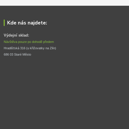
Kde nás najdete:
Výdejní sklad:
Návštěva pouze po dohodě předem
Hradišťská 316 (u křižovatky na Zlín) 
686 03 Staré Město