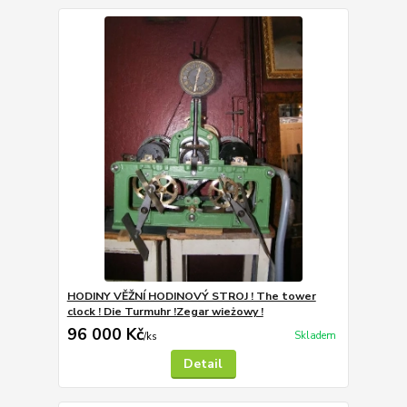
HODINY VĚŽNÍ HODINOVÝ STROJ ! The tower
clock ! Die Turmuhr !Zegar wieżowy !
96 000 Kč
Skladem
/
ks
Detail