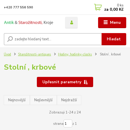
0
ks
+420 777 556 590
za
0,00 Kč
Menu
Hledat
Úvod
Starožitnosti-antiques
Hodiny, hodinky-clocks
Stolní , krbové
Stolní , krbové
Upřesnit parametry
Nejnovější
Nejlevnější
Nejdražší
Zobrazuji 1-24 z 24
strana
z 1