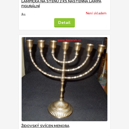
LAMPIČKA NA STĚNU 2 KS NÁSTĚNNÁ LAMPA
FIGURÁLNÍ
Není skladem
/
ks
Detail
ŽIDOVSKÝ SVÍCEN MENORA