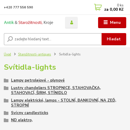
0
ks
+420 777 556 590
za
0,00 Kč
Menu
Hledat
Úvod
Starožitnosti-antiques
Svítidla-lights
Svítidla-lights
Lampy petrolejové - plynové
Lustry chandeliers STROPNICE, STAHOVAČKA,
STAHOVACÍ, ŠIRM, STÍNIDLO
Lampy elektrické, lamps - STOLNÍ, BANKOVNÍ, NA ZEĎ,
STROPNÍ
Svícny candlesticks
ND elektro,