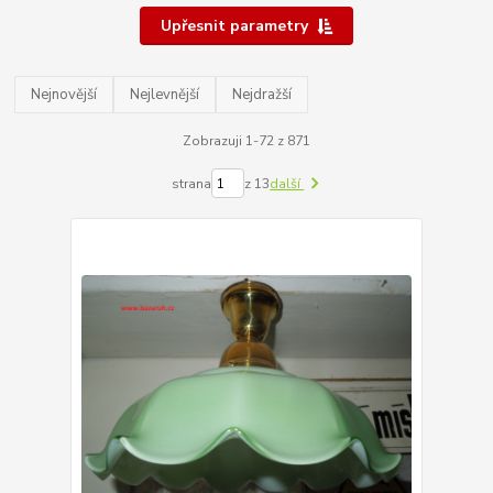
Upřesnit parametry
Nejnovější
Nejlevnější
Nejdražší
Zobrazuji 1-72 z 871
strana
z 13
další