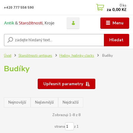
0
ks
+420 777 556 590
za
0,00 Kč
Menu
Hledat
Úvod
Starožitnosti-antiques
Hodiny, hodinky-clocks
Budíky
Budíky
Upřesnit parametry
Nejnovější
Nejlevnější
Nejdražší
Zobrazuji 1-8 z 8
strana
z 1