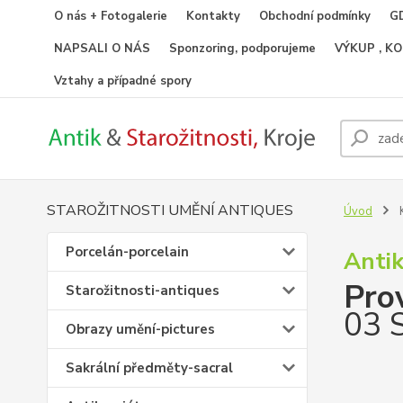
O nás + Fotogalerie
Kontakty
Obchodní podmínky
GD
NAPSALI O NÁS
Sponzoring, podporujeme
VÝKUP , K
Vztahy a případné spory
STAROŽITNOSTI UMĚNÍ ANTIQUES
Úvod
K
Porcelán-porcelain
Antik
Pro
Starožitnosti-antiques
03 
Obrazy umění-pictures
Sakrální předměty-sacral