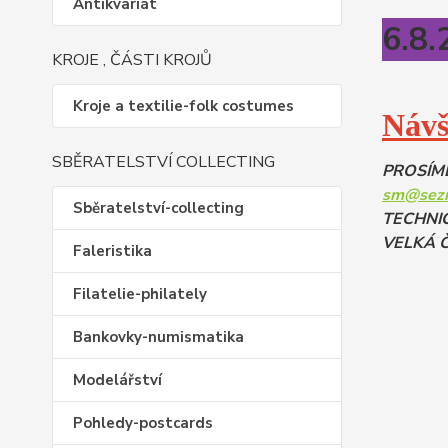
Antikvariát
6.8
KROJE , ČÁSTI KROJŮ
Kroje a textilie-folk costumes
Návš
SBĚRATELSTVÍ COLLECTING
PROSÍM
sm@sez
Sběratelství-collecting
TECHNIC
VELKÁ Č
Faleristika
Filatelie-philately
Bankovky-numismatika
Modelářství
Pohledy-postcards