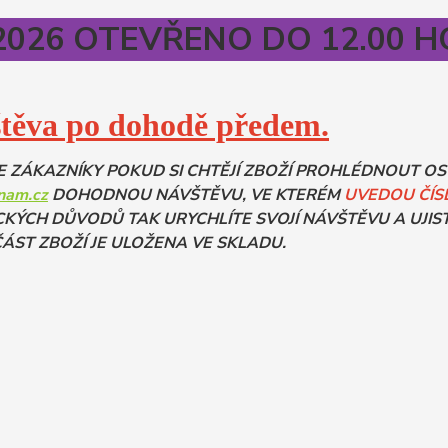
.2026 OTEVŘENO DO 12.00 
těva po dohodě předem.
E ZÁKAZNÍKY POKUD SI CHTĚJÍ ZBOŽÍ PROHLÉDNOUT O
nam.cz
DOHODNOU NÁVŠTĚVU, VE KTERÉM
UVEDOU ČÍS
KÝCH DŮVODŮ TAK URYCHLÍTE SVOJÍ NÁVŠTĚVU A UJIST
ÁST ZBOŽÍ JE ULOŽENA VE SKLADU.