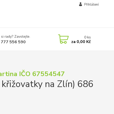
Přihlášení
 si rady? Zavolejte.
0
ks
za
0,00 Kč
 777 556 590
Martina IČO 67554547
 křižovatky na Zlín) 686