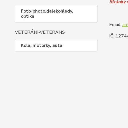
Stránky 
Foto-photo,dalekohledy,
optika
Email:
an
VETERÁNI-VETERANS
IČ: 127
Kola, motorky, auta