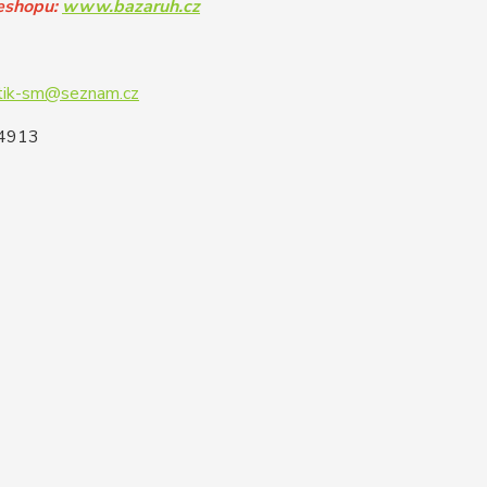
eshopu:
www.bazaruh.cz
tik-sm@seznam.cz
44913