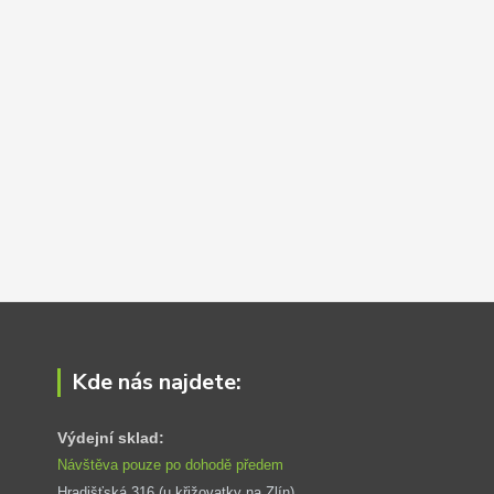
Kde nás najdete:
Výdejní sklad:
Návštěva pouze po dohodě předem
Hradišťská 316 (u křižovatky na Zlín) 