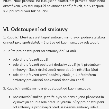
ztrátu zboží přechází na kupujícího okamžikem převzetí zboží nebo
okamžikem, kdy měl kupující povinnost zboží převzít, ale v rozporu
s kupní smlouvou tak neučinil.
VI. Odstoupení od smlouvy
1. Kupující, který uzavřel kupní smlouvu mimo svoji podnikatelskou
činnost jako spotřebitel, má právo od kupní smlouvy odstoupit.
2. Lhůta pro odstoupení od smlouvy činí 14 dnů
ode dne převzetí zboží,
ode dne převzetí poslední dodávky zboží, je-li předmětem
smlouvy několik druhů zboží nebo dodání několika částí
ode dne převzetí první dodávky zboží, je-li předmětem
smlouvy pravidelná opakovaná dodávka zboží.
3. Kupující nemůže mimo jiné odstoupit od kupní smlouvy:
poskytování služeb, jestliže byly splněny s jeho předchozím
výslovným souhlasem před uplynutím lhůty pro odstoupení
od smlouvy a prodávající před uzavřením smlouvy sdělil