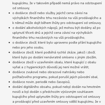
kupujícímu, že v takovém případě nemá právo na odstoupení
od smlouvy,
o dodávce zboží nebo služby, jejichž cena závisí na
výchylkách finančního trhu nezávisle na vůli prodávajícího a
k němuž může dojít během lhůty pro odstoupení od smlouvy,
o dodání alkoholických nápojů, jež mohou být dodány až po
uplynutí třiceti dnů a jejichž cena závisí na výchylkách
finančního trhu nezávislých na vůli prodávajícího,
o dodávce zboží, které bylo upraveno podle přání kupujícího
nebo pro jeho osobu,
dodávce zboží, které podléhá rychlé zkáze, jakož i zboží,
které bylo po dodání nenávratně smíseno s jiným zbožím,
dodávce zboží v uzavřeném obalu, které kupující z obalu
vyňal a z hygienických důvodů jej není možné vrátit,
dodávce zvukové nebo obrazové nahrávky nebo
počítačového programu, pokud porušil jejich původní obal,
dodávce novin, periodik nebo časopisů,
dodání digitálního obsahu, pokud nebyl dodán na hmotném
nosiči a byl dodán s předchozím výslovným souhlasem
kupujícího před uplynutím lhůty pro odstoupení od smlouvy
a prodávající před uzavřením smlouvy sdělil kupujícímu, že v