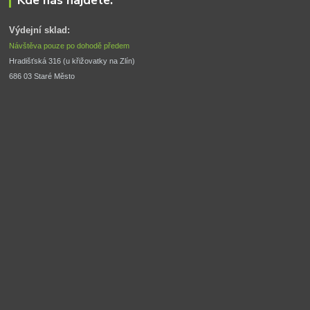
Kde nás najdete:
Výdejní sklad:
Návštěva pouze po dohodě předem
Hradišťská 316 (u křižovatky na Zlín) 
686 03 Staré Město