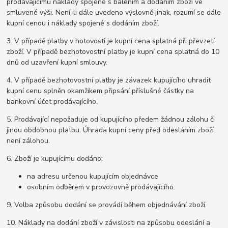
prodávajícímu náklady spojené s balením a dodáním zboží ve
smluvené výši. Není-li dále uvedeno výslovně jinak, rozumí se dále
kupní cenou i náklady spojené s dodáním zboží.
3. V případě platby v hotovosti je kupní cena splatná při převzetí
zboží. V případě bezhotovostní platby je kupní cena splatná do 10
dnů od uzavření kupní smlouvy.
4. V případě bezhotovostní platby je závazek kupujícího uhradit
kupní cenu splněn okamžikem připsání příslušné částky na
bankovní účet prodávajícího.
5. Prodávající nepožaduje od kupujícího předem žádnou zálohu či
jinou obdobnou platbu. Úhrada kupní ceny před odesláním zboží
není zálohou.
6. Zboží je kupujícímu dodáno:
na adresu určenou kupujícím objednávce
osobním odběrem v provozovně prodávajícího.
9. Volba způsobu dodání se provádí během objednávání zboží.
10. Náklady na dodání zboží v závislosti na způsobu odeslání a