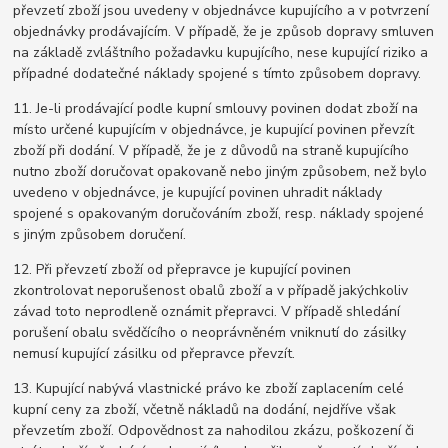
převzetí zboží jsou uvedeny v objednávce kupujícího a v potvrzení
objednávky prodávajícím. V případě, že je způsob dopravy smluven
na základě zvláštního požadavku kupujícího, nese kupující riziko a
případné dodatečné náklady spojené s tímto způsobem dopravy.
11. Je-li prodávající podle kupní smlouvy povinen dodat zboží na
místo určené kupujícím v objednávce, je kupující povinen převzít
zboží při dodání. V případě, že je z důvodů na straně kupujícího
nutno zboží doručovat opakovaně nebo jiným způsobem, než bylo
uvedeno v objednávce, je kupující povinen uhradit náklady
spojené s opakovaným doručováním zboží, resp. náklady spojené
s jiným způsobem doručení.
12. Při převzetí zboží od přepravce je kupující povinen
zkontrolovat neporušenost obalů zboží a v případě jakýchkoliv
závad toto neprodleně oznámit přepravci. V případě shledání
porušení obalu svědčícího o neoprávněném vniknutí do zásilky
nemusí kupující zásilku od přepravce převzít.
13. Kupující nabývá vlastnické právo ke zboží zaplacením celé
kupní ceny za zboží, včetně nákladů na dodání, nejdříve však
převzetím zboží. Odpovědnost za nahodilou zkázu, poškození či