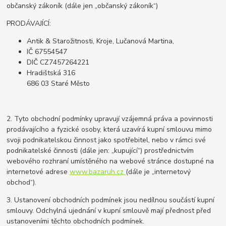
občanský zákoník (dále jen „občanský zákoník“)
PRODÁVAJÍCÍ:
Antik & Starožitnosti, Kroje, Lučanová Martina,
IČ 67554547
DIČ CZ7457264221
Hradištská 316
686 03 Staré Město
2. Tyto obchodní podmínky upravují vzájemná práva a povinnosti
prodávajícího a fyzické osoby, která uzavírá kupní smlouvu mimo
svoji podnikatelskou činnost jako spotřebitel, nebo v rámci své
podnikatelské činnosti (dále jen: „kupující“) prostřednictvím
webového rozhraní umístěného na webové stránce dostupné na
internetové adrese
www.bazaruh.cz
(dále je „internetový
obchod“).
3. Ustanovení obchodních podmínek jsou nedílnou součástí kupní
smlouvy. Odchylná ujednání v kupní smlouvě mají přednost před
ustanoveními těchto obchodních podmínek.