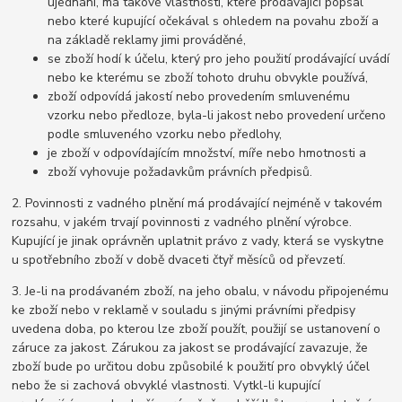
ujednání, má takové vlastnosti, které prodávající popsal
nebo které kupující očekával s ohledem na povahu zboží a
na základě reklamy jimi prováděné,
se zboží hodí k účelu, který pro jeho použití prodávající uvádí
nebo ke kterému se zboží tohoto druhu obvykle používá,
zboží odpovídá jakostí nebo provedením smluvenému
vzorku nebo předloze, byla-li jakost nebo provedení určeno
podle smluveného vzorku nebo předlohy,
je zboží v odpovídajícím množství, míře nebo hmotnosti a
zboží vyhovuje požadavkům právních předpisů.
2. Povinnosti z vadného plnění má prodávající nejméně v takovém
rozsahu, v jakém trvají povinnosti z vadného plnění výrobce.
Kupující je jinak oprávněn uplatnit právo z vady, která se vyskytne
u spotřebního zboží v době dvaceti čtyř měsíců od převzetí.
3. Je-li na prodávaném zboží, na jeho obalu, v návodu připojenému
ke zboží nebo v reklamě v souladu s jinými právními předpisy
uvedena doba, po kterou lze zboží použít, použijí se ustanovení o
záruce za jakost. Zárukou za jakost se prodávající zavazuje, že
zboží bude po určitou dobu způsobilé k použití pro obvyklý účel
nebo že si zachová obvyklé vlastnosti. Vytkl-li kupující