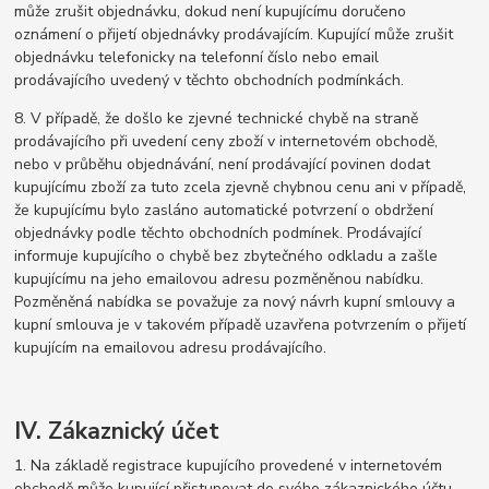
může zrušit objednávku, dokud není kupujícímu doručeno
oznámení o přijetí objednávky prodávajícím. Kupující může zrušit
objednávku telefonicky na telefonní číslo nebo email
prodávajícího uvedený v těchto obchodních podmínkách.
8. V případě, že došlo ke zjevné technické chybě na straně
prodávajícího při uvedení ceny zboží v internetovém obchodě,
nebo v průběhu objednávání, není prodávající povinen dodat
kupujícímu zboží za tuto zcela zjevně chybnou cenu ani v případě,
že kupujícímu bylo zasláno automatické potvrzení o obdržení
objednávky podle těchto obchodních podmínek. Prodávající
informuje kupujícího o chybě bez zbytečného odkladu a zašle
kupujícímu na jeho emailovou adresu pozměněnou nabídku.
Pozměněná nabídka se považuje za nový návrh kupní smlouvy a
kupní smlouva je v takovém případě uzavřena potvrzením o přijetí
kupujícím na emailovou adresu prodávajícího.
IV. Zákaznický účet
1. Na základě registrace kupujícího provedené v internetovém
obchodě může kupující přistupovat do svého zákaznického účtu.