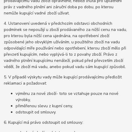
prodávajícímu vadu zboží oprávněně, neběží lhůta pro uplatnění
práv z vadného plnění ani záruční doba po dobu, po kterou
nemůže kupující vadné zboží užívat.
4. Ustanovení uvedená v předchozím odstavci obchodních
podmínek se nepoužijí u zboží prodávaného za nižší cenu na vadu,
pro kterou byla nižší cena ujednána, na opotřebení zboží
způsobené jeho obvyklým užíváním, u použitého zboží na vadu
odpovídající míře používání nebo opotřebení, kterou zboží mělo při
převzetí kupujícím, nebo vyplývá-li to z povahy zboží. Právo z
vadného plnění kupujícímu nenáleží, pokud před převzetím zboží
věděl, že zboží má vadu, anebo pokud vadu sám kupující způsobil.
5. V případě výskytu vady může kupující prodávajícímu předložit
reklamaci a požadovat:
výměnu za nové zboží- toto se vztahuje pouze na nové
výrobky,
přiměřenou slevu z kupní ceny,
odstoupit od smlouvy.
6. Kupující má právo odstoupit od smlouvy: