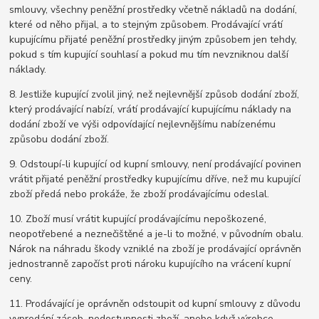
smlouvy, všechny peněžní prostředky včetně nákladů na dodání,
které od něho přijal, a to stejným způsobem. Prodávající vrátí
kupujícímu přijaté peněžní prostředky jiným způsobem jen tehdy,
pokud s tím kupující souhlasí a pokud mu tím nevzniknou další
náklady.
8. Jestliže kupující zvolil jiný, než nejlevnější způsob dodání zboží,
který prodávající nabízí, vrátí prodávající kupujícímu náklady na
dodání zboží ve výši odpovídající nejlevnějšímu nabízenému
způsobu dodání zboží.
9. Odstoupí-li kupující od kupní smlouvy, není prodávající povinen
vrátit přijaté peněžní prostředky kupujícímu dříve, než mu kupující
zboží předá nebo prokáže, že zboží prodávajícímu odeslal.
10. Zboží musí vrátit kupující prodávajícímu nepoškozené,
neopotřebené a neznečištěné a je-li to možné, v původním obalu.
Nárok na náhradu škody vzniklé na zboží je prodávající oprávněn
jednostranně započíst proti nároku kupujícího na vrácení kupní
ceny.
11. Prodávající je oprávněn odstoupit od kupní smlouvy z důvodu
vyprodání zásob, nedostupnosti zboží, anebo když výrobce,