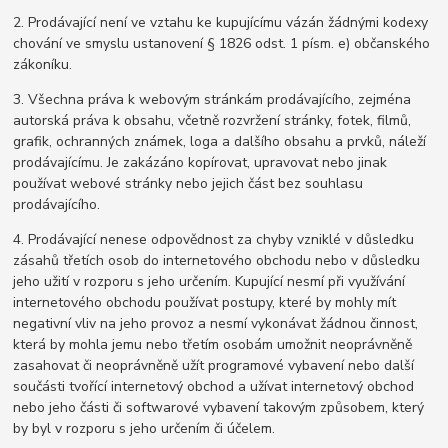
2. Prodávající není ve vztahu ke kupujícímu vázán žádnými kodexy
chování ve smyslu ustanovení § 1826 odst. 1 písm. e) občanského
zákoníku.
3. Všechna práva k webovým stránkám prodávajícího, zejména
autorská práva k obsahu, včetně rozvržení stránky, fotek, filmů,
grafik, ochranných známek, loga a dalšího obsahu a prvků, náleží
prodávajícímu. Je zakázáno kopírovat, upravovat nebo jinak
používat webové stránky nebo jejich část bez souhlasu
prodávajícího.
4. Prodávající nenese odpovědnost za chyby vzniklé v důsledku
zásahů třetích osob do internetového obchodu nebo v důsledku
jeho užití v rozporu s jeho určením. Kupující nesmí při využívání
internetového obchodu používat postupy, které by mohly mít
negativní vliv na jeho provoz a nesmí vykonávat žádnou činnost,
která by mohla jemu nebo třetím osobám umožnit neoprávněně
zasahovat či neoprávněně užít programové vybavení nebo další
součásti tvořící internetový obchod a užívat internetový obchod
nebo jeho části či softwarové vybavení takovým způsobem, který
by byl v rozporu s jeho určením či účelem.