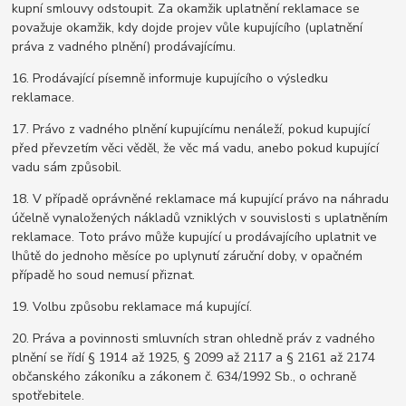
kupní smlouvy odstoupit. Za okamžik uplatnění reklamace se
považuje okamžik, kdy dojde projev vůle kupujícího (uplatnění
práva z vadného plnění) prodávajícímu.
16. Prodávající písemně informuje kupujícího o výsledku
reklamace.
17. Právo z vadného plnění kupujícímu nenáleží, pokud kupující
před převzetím věci věděl, že věc má vadu, anebo pokud kupující
vadu sám způsobil.
18. V případě oprávněné reklamace má kupující právo na náhradu
účelně vynaložených nákladů vzniklých v souvislosti s uplatněním
reklamace. Toto právo může kupující u prodávajícího uplatnit ve
lhůtě do jednoho měsíce po uplynutí záruční doby, v opačném
případě ho soud nemusí přiznat.
19. Volbu způsobu reklamace má kupující.
20. Práva a povinnosti smluvních stran ohledně práv z vadného
plnění se řídí § 1914 až 1925, § 2099 až 2117 a § 2161 až 2174
občanského zákoníku a zákonem č. 634/1992 Sb., o ochraně
spotřebitele.