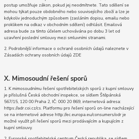
postup umožňuje zákon, pokud jej neodmítnete. Tato sdělení se
mohou týkat pouze obdobného nebo souvisejícího zboží a lze je
kdykoliv jednoduchým způsobem (zasláním dopisu, emailu nebo
proklikem na odkaz v obchodním sdělení) odhlásit. Emailová
adresa bude za tímto účelem uchovávána po dobu 3 let od
uzavření poslední smlouvy mezi smluvními stranami.
2. Podrobnější informace o ochraně osobních údajů naleznete v
Zásadách ochrany osobních údajů ZDE
X. Mimosoudní řešení sporů
1. K mimosoudnímu řešení spotřebitelských sporů z kupní smlouvy
je příslušná Česká obchodní inspekce, se sídlem Štěpánská
567/15, 120 00 Praha 2, IČ: 000 20 869, internetová adresa:
https://adr.coi.cz/cs. Platformu pro řešení sporů on-line nacházející
se na internetové adrese http://ec.europa.eu/consumers/odr je
možné využít při řešení sporů mezi prodávajícím a kupujícím z
kupní smlouvy.
2. Evropské spotřebitelské centrum Česká republika, se sídlem