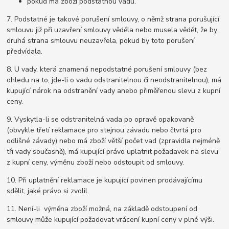
pokud má zboží podstatnou vadu.
7. Podstatné je takové porušení smlouvy, o němž strana porušující
smlouvu již při uzavření smlouvy věděla nebo musela vědět, že by
druhá strana smlouvu neuzavřela, pokud by toto porušení
předvídala.
8. U vady, která znamená nepodstatné porušení smlouvy (bez
ohledu na to, jde-li o vadu odstranitelnou či neodstranitelnou), má
kupující nárok na odstranění vady anebo přiměřenou slevu z kupní
ceny.
9. Vyskytla-li se odstranitelná vada po opravě opakovaně
(obvykle třetí reklamace pro stejnou závadu nebo čtvrtá pro
odlišné závady) nebo má zboží větší počet vad (zpravidla nejméně
tři vady současně), má kupující právo uplatnit požadavek na slevu
z kupní ceny, výměnu zboží nebo odstoupit od smlouvy.
10. Při uplatnění reklamace je kupující povinen prodávajícímu
sdělit, jaké právo si zvolil.
11. Není-li výměna zboží možná, na základě odstoupení od
smlouvy může kupující požadovat vrácení kupní ceny v plné výši.