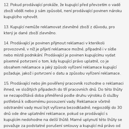
12. Pokud prodávající prokáže, že kupující před převzetím o vadě
zboží věděl nebo ji sám způsobil, není prodávající povinen nároku
kupujícího vyhovět.
13. Kupující nemůže reklamovat zlevněné zboží z důvodu, pro
který je dané zboží zlevněno.
14. Prodávající je povinen přijmout reklamaci v kterékoli
provozovně, v níž je přijetí reklamace možné, případně i v sídle
nebo místě podnikání. Prodávající je povinen kupujícímu vydat
písemné potvrzení o tom, kdy kupující právo uplatnil, co je
obsahem reklamace a jaký způsob vyřízení reklamace kupující
požaduje, jakož i potvrzení o datu a způsobu vyřízení reklamace.
15. Prodávající nebo jím pověřený pracovník rozhodne o reklamaci
ihned, ve složitých případech do tří pracovních dnů. Do této lhůty
se nezapočítává doba přiměřená podle druhu výrobku či služby
potřebná k odbornému posouzení vady. Reklamace včetně
odstranění vady musí být vyřízena bezodkladně, nejpozději do 30
dnů ode dne uplatnění reklamace, pokud se prodávající s
kupujícím nedohodne na delší lhůtě. Marné uplynutí této lhůty se
považuje za podstatné porušení smlouvy a kupující má právo od