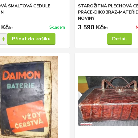
VÁ SMALTOVÁ CEDULE
STAROŽITNÁ PLECHOVÁ C
IN
PRÁCE-DIKOBRAZ-MATEŘI
NOVINY
 Kč
3 590 Kč
Skladem
N
/
ks
/
ks
Přidat do košíku
Detail