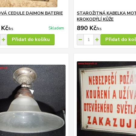
VÁ CEDULE DAIMON BATERIE
STAROŽITNÁ KABELKA MO
KROKODÝLÍ KŮŽE
 Kč
890 Kč
Skladem
/
ks
/
ks
Přidat do košíku
Přidat do ko