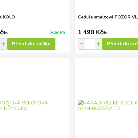
A KOLO
Cedule smaltová POZOR V
č
1 490 Kč
Skladem
/
ks
/
ks
Přidat do košíku
Přidat do ko