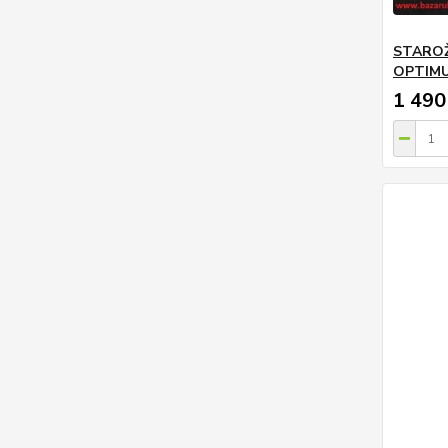
STAROŽ
OPTIM
1 490