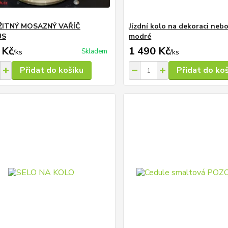
ITNÝ MOSAZNÝ VAŘÍČ
Jízdní kolo na dekoraci neb
US
modré
 Kč
1 490 Kč
Skladem
/
ks
/
ks
Přidat do košíku
Přidat do ko