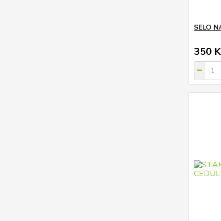
SELO N
350 K