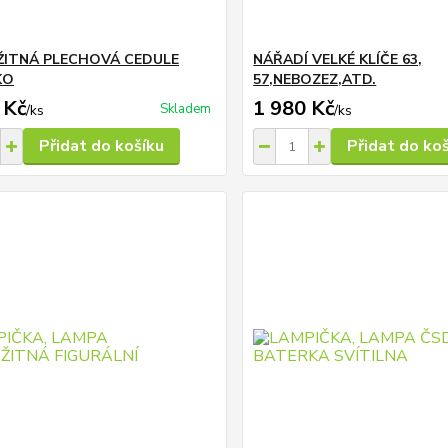
ITNÁ PLECHOVÁ CEDULE
NÁŘADÍ VELKÉ KLÍČE 63,
KO
57,NEBOZEZ,ATD.
 Kč
1 980 Kč
Skladem
/
ks
/
ks
Přidat do košíku
Přidat do ko