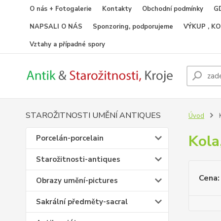
O nás + Fotogalerie
Kontakty
Obchodní podmínky
GD
NAPSALI O NÁS
Sponzoring, podporujeme
VÝKUP , K
Vztahy a případné spory
STAROŽITNOSTI UMĚNÍ ANTIQUES
Úvod
K
Kola
Porcelán-porcelain
Starožitnosti-antiques
Cena:
Obrazy umění-pictures
Sakrální předměty-sacral