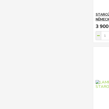
STAROŽ
NĚMEC
3 900