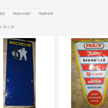
jší
Nejlevnější
Nejdražší
1-25 z 25