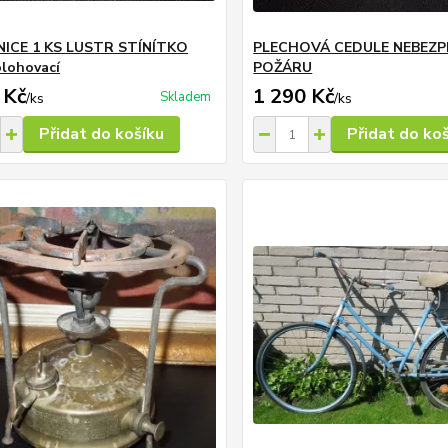
ICE 1 KS LUSTR STÍNÍTKO
PLECHOVÁ CEDULE NEBEZP
lohovací
POŽÁRU
 Kč
1 290 Kč
Skladem
/
ks
/
ks
Přidat do košíku
Přidat do ko