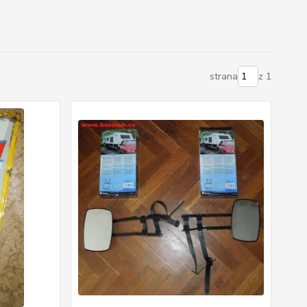
strana
z 1