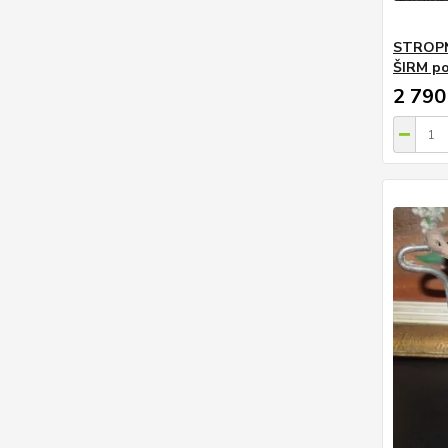
STROPN
ŠIRM po
2 790