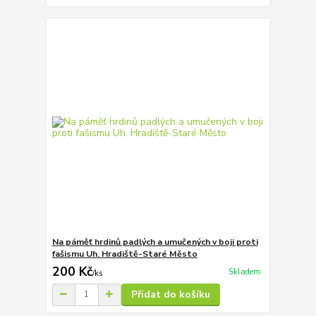
Na páměť hrdinů padlých a umučených v boji proti
fašismu Uh. Hradiště-Staré Město
200 Kč
Skladem
/
ks
Přidat do košíku