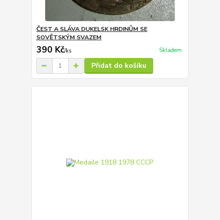
ČEST A SLÁVA DUKELSK HRDINŮM SE
SOVĚTSKÝM SVAZEM
390 Kč
Skladem
/
ks
Přidat do košíku