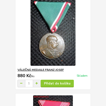
VÁLEČNÁ MEDAILE FRANZ JOSEF
880 Kč
Skladem
/
ks
Přidat do košíku