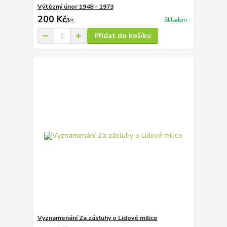
Výtězný únor 1948 - 1973
200 Kč
Skladem
/
ks
Přidat do košíku
Vyznamenání Za zásluhy o Lidové milice