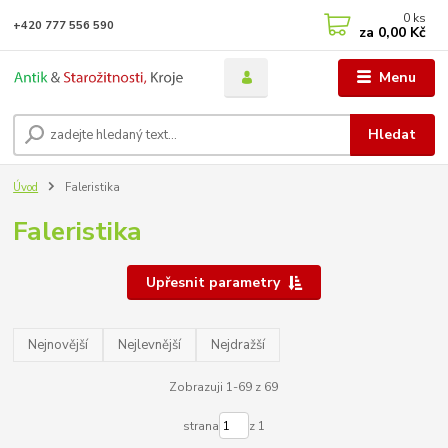
0
ks
+420 777 556 590
za
0,00 Kč
Menu
Hledat
Úvod
Faleristika
Faleristika
Upřesnit parametry
Nejnovější
Nejlevnější
Nejdražší
Zobrazuji 1-69 z 69
strana
z 1