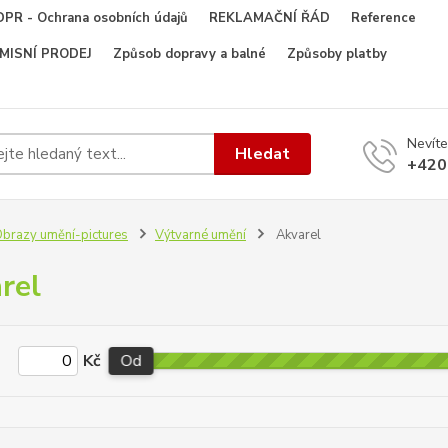
PR - Ochrana osobních údajů
REKLAMAČNÍ ŘÁD
Reference
OMISNÍ PRODEJ
Způsob dopravy a balné
Způsoby platby
Nevíte
Hledat
+420
brazy umění-pictures
Výtvarné umění
Akvarel
rel
Kč
Od