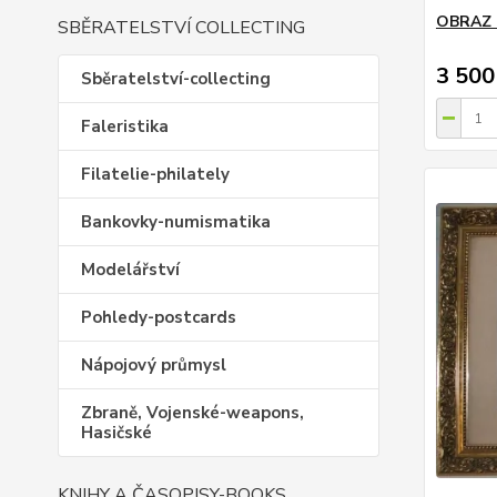
OBRAZ
SBĚRATELSTVÍ COLLECTING
3 500
Sběratelství-collecting
Faleristika
Filatelie-philately
Bankovky-numismatika
Modelářství
Pohledy-postcards
Nápojový průmysl
Zbraně, Vojenské-weapons,
Hasičské
KNIHY A ČASOPISY-BOOKS