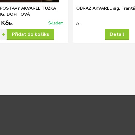
POSTAVY AKVAREL TUŽKA
OBRAZ AKVAREL sig. Franti
SIG. DOPITOVÁ
 Kč
Skladem
/
ks
/
ks
Přidat do košíku
Detail