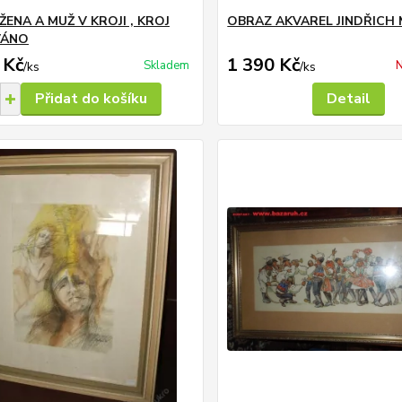
ŽENA A MUŽ V KROJI , KROJ
OBRAZ AKVAREL JINDŘICH
VÁNO
 Kč
1 390 Kč
Skladem
N
/
ks
/
ks
Přidat do košíku
Detail