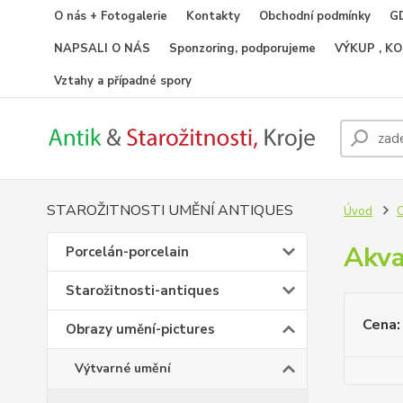
O nás + Fotogalerie
Kontakty
Obchodní podmínky
GD
NAPSALI O NÁS
Sponzoring, podporujeme
VÝKUP , K
Vztahy a případné spory
STAROŽITNOSTI UMĚNÍ ANTIQUES
Úvod
O
Akva
Porcelán-porcelain
Starožitnosti-antiques
Cena:
Obrazy umění-pictures
Výtvarné umění