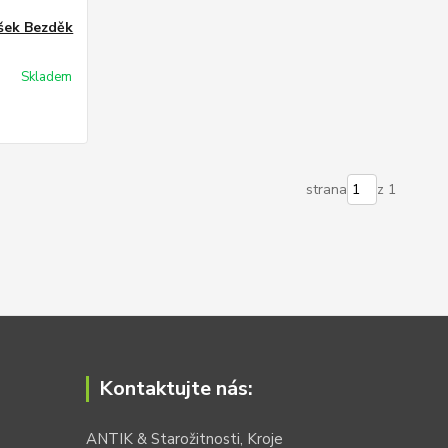
šek Bezděk
Skladem
strana
z 1
Kontaktujte nás:
ANTIK & Starožitnosti, Kroje