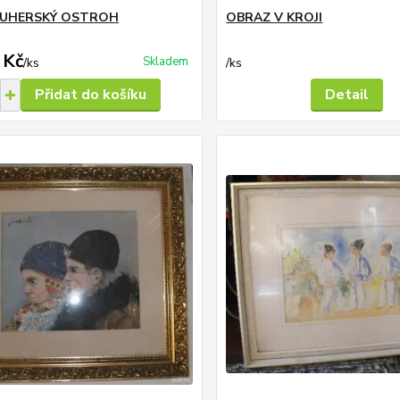
 UHERSKÝ OSTROH
OBRAZ V KROJI
 Kč
Skladem
/
ks
/
ks
Přidat do košíku
Detail