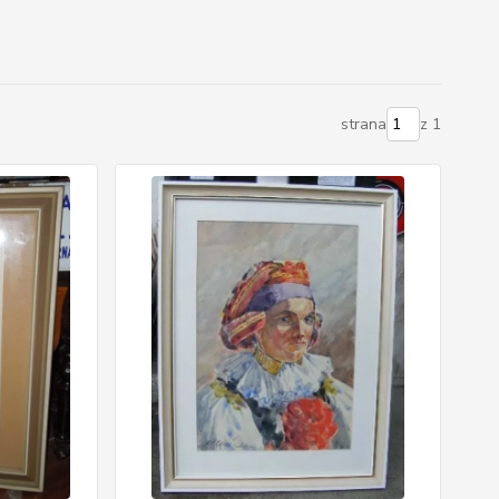
strana
z 1