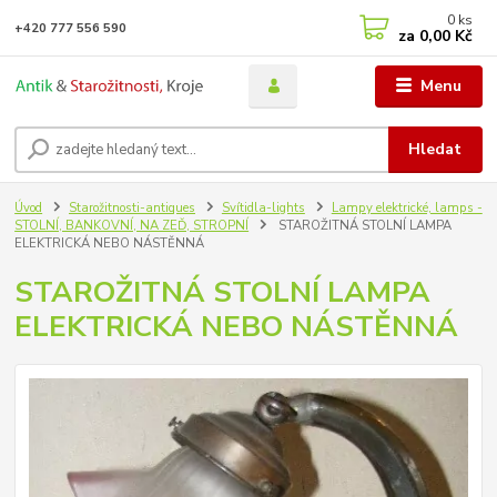
0
ks
+420 777 556 590
za
0,00 Kč
Menu
Hledat
Úvod
Starožitnosti-antiques
Svítidla-lights
Lampy elektrické, lamps -
STOLNÍ, BANKOVNÍ, NA ZEĎ, STROPNÍ
STAROŽITNÁ STOLNÍ LAMPA
ELEKTRICKÁ NEBO NÁSTĚNNÁ
STAROŽITNÁ STOLNÍ LAMPA
ELEKTRICKÁ NEBO NÁSTĚNNÁ