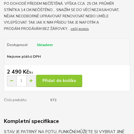
PO DOHODĚ PŘEDEM NEČÍŠTĚNÁ. VÝŠKA CCA 25 CM. PRŮMĚR
STÍNÍTKA 14 CM,NEČIŠTĚNO, . SNAŽÍM SE DO VĚCÍ NEZASAHOVAT,
NĚJAK NEODBORNĚ UPRAVOVAT RENOVOVAT NEBO UMĚLE
VYLEPŠOVAT. TAK JAK K NIM PŘIJDU TAK JE NAFOTÍM A
PRODÁM.PRODÁVÁM BEZ ŽÁROVKY...
celý popis
Dostupnost
Skladem
Nejsme plátci DPH
2 490 Kč
/
ks
Přidat do košíku
Číslo produktu:
072
Kompletní specifikace
STAV JE PATRNÝ NA FOTU, FUNKČNÍ.MŮŽETE SI VYBRAT JINÉ