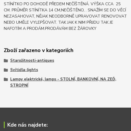
STÍNÍTKO PO DOHODĚ PŘEDEM NEČÍŠTĚNÁ. VÝŠKA CCA 25
CM. PRŮMĚR STÍNÍTKA 14 CM,NEČIŠTĚNO, . SNAŽÍM SE DO VĚCÍ
NEZASAHOVAT, NĚJAK NEODBORNĚ UPRAVOVAT RENOVOVAT
NEBO UMĚLE VYLEPŠOVAT. TAK JAK K NIM PŘIJDU TAK JE
NAFOTÍM A PRODÁM.PRODÁVÁM BEZ ŽÁROVKY
Zboží zařazeno v kategoriích
Starožitnosti-antiques
Svítidla-lights
Lampy elektrické, lamps - STOLNÍ, BANKOVNÍ, NA ZEĎ,
STROPNÍ
Kde nás najdete: