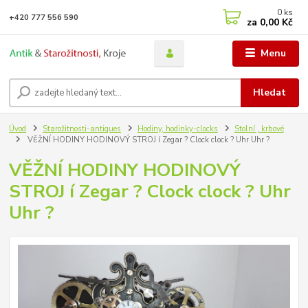
0
ks
+420 777 556 590
za
0,00 Kč
Menu
Hledat
Úvod
Starožitnosti-antiques
Hodiny, hodinky-clocks
Stolní , krbové
VĚŽNÍ HODINY HODINOVÝ STROJ í Zegar ? Clock clock ? Uhr Uhr ?
VĚŽNÍ HODINY HODINOVÝ
STROJ í Zegar ? Clock clock ? Uhr
Uhr ?