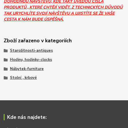
DOHODNOU NÁVŠTĚVU, KDE TAKY UVEDOU ČÍSLA
PRODUKTŮ , KTERÉ CHTĚJÍ VIDĚT. Z TECHNICKÝCH DŮVODŮ
TAK URYCHLÍTE SVOJÍ NÁVŠTĚVU A UJISTÍTE SE ŽE VAŠE
CESTA K NÁM BUDE ÚSPĚŠNÁ.
Zboží zařazeno v kategoriích
Starožitnosti-antiques
Hodiny, hodinky-clocks
Nábytek-furniture
Stolní , krbové
Kde nás najdete: