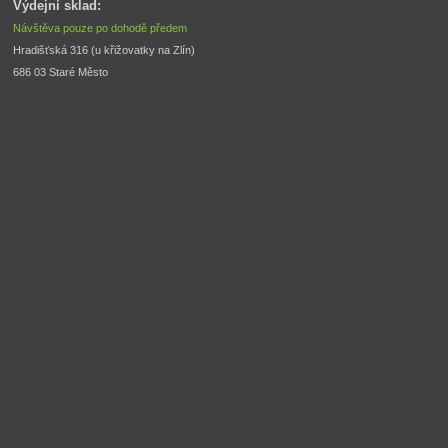
Výdejní sklad:
Návštěva pouze po dohodě předem
Hradišťská 316 (u křižovatky na Zlín) 
686 03 Staré Město