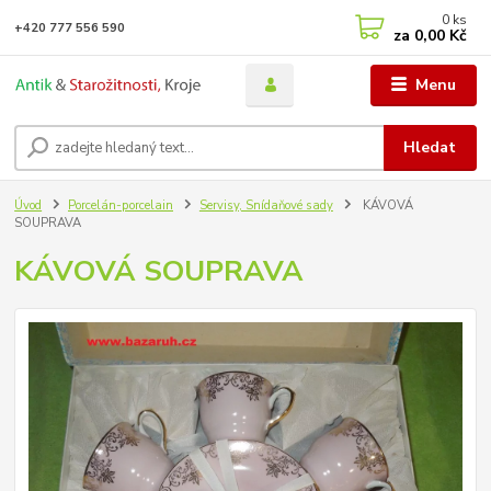
0
ks
+420 777 556 590
za
0,00 Kč
Menu
Hledat
Úvod
Porcelán-porcelain
Servisy, Snídaňové sady
KÁVOVÁ
SOUPRAVA
KÁVOVÁ SOUPRAVA