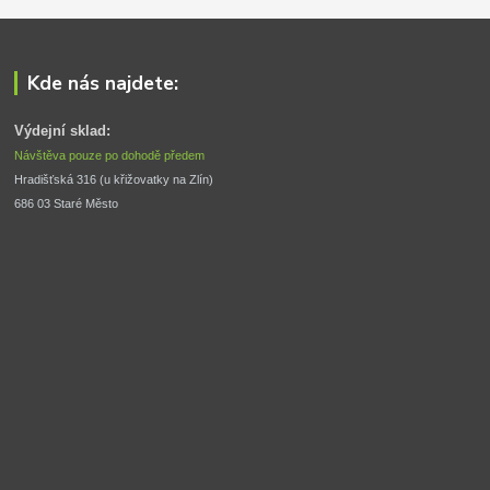
Kde nás najdete:
Výdejní sklad:
Návštěva pouze po dohodě předem
Hradišťská 316 (u křižovatky na Zlín) 
686 03 Staré Město