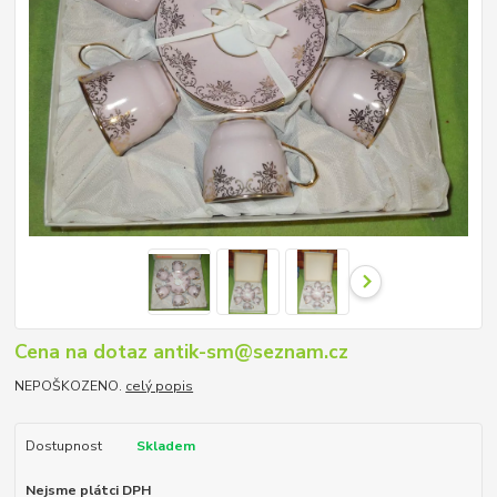
Cena na dotaz antik-sm@seznam.cz
NEPOŠKOZENO.
celý popis
Dostupnost
Skladem
Nejsme plátci DPH