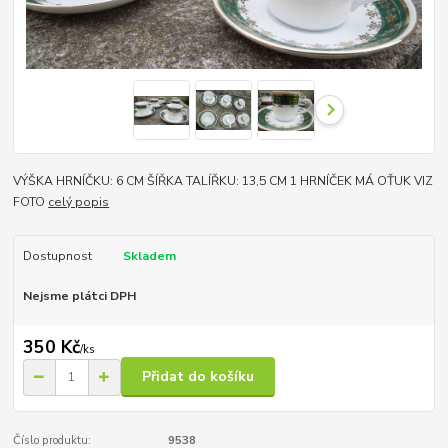
VÝŠKA HRNÍČKU: 6 CM ŠÍŘKA TALÍŘKU: 13,5 CM 1 HRNÍČEK MÁ OŤUK VIZ
FOTO
celý popis
Dostupnost
Skladem
Nejsme plátci DPH
350 Kč
/
ks
Přidat do košíku
Číslo produktu:
9538