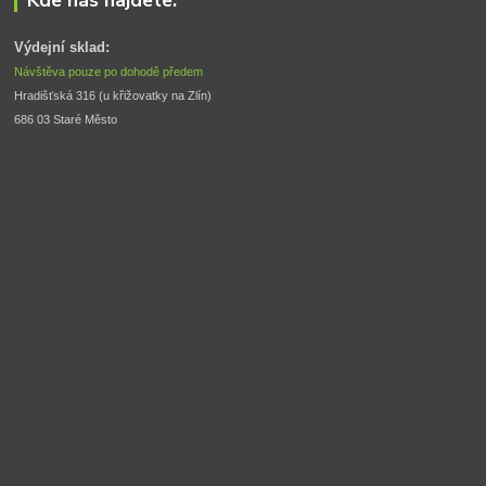
Kde nás najdete:
Výdejní sklad:
Návštěva pouze po dohodě předem
Hradišťská 316 (u křižovatky na Zlín) 
686 03 Staré Město