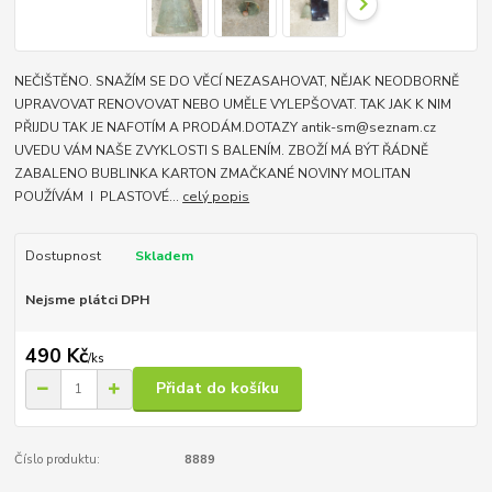
NEČIŠTĚNO. SNAŽÍM SE DO VĚCÍ NEZASAHOVAT, NĚJAK NEODBORNĚ
UPRAVOVAT RENOVOVAT NEBO UMĚLE VYLEPŠOVAT. TAK JAK K NIM
PŘIJDU TAK JE NAFOTÍM A PRODÁM.DOTAZY antik-sm@seznam.cz
UVEDU VÁM NAŠE ZVYKLOSTI S BALENÍM. ZBOŽÍ MÁ BÝT ŘÁDNĚ
ZABALENO BUBLINKA KARTON ZMAČKANÉ NOVINY MOLITAN
POUŽÍVÁM I PLASTOVÉ...
celý popis
Dostupnost
Skladem
Nejsme plátci DPH
490 Kč
/
ks
Přidat do košíku
Číslo produktu:
8889