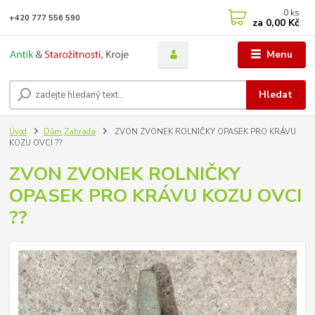
0
ks
+420 777 556 590
za
0,00 Kč
Menu
Hledat
Úvod
Dům,Zahrada
ZVON ZVONEK ROLNIČKY OPASEK PRO KRÁVU
KOZU OVCI ??
ZVON ZVONEK ROLNIČKY
OPASEK PRO KRÁVU KOZU OVCI
??