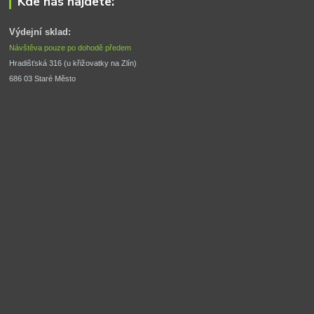
Kde nás najdete:
Výdejní sklad:
Návštěva pouze po dohodě předem
Hradišťská 316 (u křižovatky na Zlín) 
686 03 Staré Město