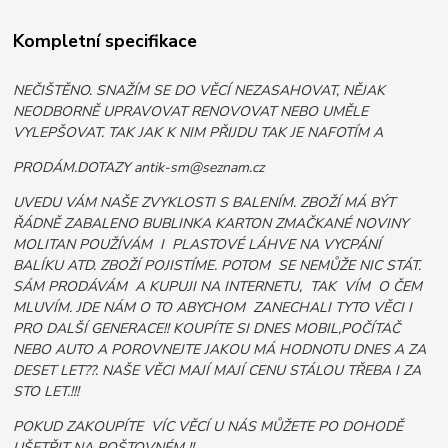
Kompletní specifikace
NEČIŠTĚNO. SNAŽÍM SE DO VĚCÍ NEZASAHOVAT, NĚJAK
NEODBORNĚ UPRAVOVAT RENOVOVAT NEBO UMĚLE
VYLEPŠOVAT. TAK JAK K NIM PŘIJDU TAK JE NAFOTÍM A
PRODÁM.DOTAZY antik-sm@seznam.cz
UVEDU VÁM NAŠE ZVYKLOSTI S BALENÍM. ZBOŽÍ MÁ BÝT
ŘÁDNĚ ZABALENO BUBLINKA KARTON ZMAČKANÉ NOVINY
MOLITAN POUŽÍVÁM I PLASTOVÉ LÁHVE NA VYCPÁNÍ
BALÍKU ATD. ZBOŽÍ POJISTÍME. POTOM SE NEMŮŽE NIC STÁT.
SÁM PRODÁVÁM A KUPUJI NA INTERNETU, TAK VÍM O ČEM
MLUVÍM. JDE NÁM O TO ABYCHOM ZANECHALI TYTO VĚCI I
PRO DALŠÍ GENERACE!! KOUPÍTE SI DNES MOBIL,POČÍTAČ
NEBO AUTO A POROVNEJTE JAKOU MÁ HODNOTU DNES A ZA
DESET LET??. NAŠE VĚCI MAJÍ MAJÍ CENU STÁLOU TŘEBA I ZA
STO LET.!!!
POKUD ZAKOUPÍTE VÍC VĚCÍ U NÁS MŮŽETE PO DOHODĚ
UŠETŘIT NA POŠTOVNÉM !!