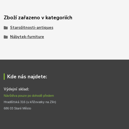
Zboží zařazeno v kategoriích
Starožitnosti-antiques
Nábytek-furniture
Kde nás najdete:
Výdejní sklad:
Návštěva pouze po dohodě předem
Hradišťská 316 (u křižovatky na Zlín) 
686 03 Staré Město