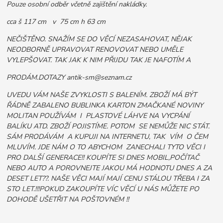
Pouze osobní odběr včetně zajištění nakládky.
cca š 117 cm v 75 cm h 63 cm
NEČIŠTĚNO. SNAŽÍM SE DO VĚCÍ NEZASAHOVAT, NĚJAK
NEODBORNĚ UPRAVOVAT RENOVOVAT NEBO UMĚLE
VYLEPŠOVAT. TAK JAK K NIM PŘIJDU TAK JE NAFOTÍM A
PRODÁM.DOTAZY antik-sm@seznam.cz
UVEDU VÁM NAŠE ZVYKLOSTI S BALENÍM. ZBOŽÍ MÁ BÝT
ŘÁDNĚ ZABALENO BUBLINKA KARTON ZMAČKANÉ NOVINY
MOLITAN POUŽÍVÁM I PLASTOVÉ LÁHVE NA VYCPÁNÍ
BALÍKU ATD. ZBOŽÍ POJISTÍME. POTOM SE NEMŮŽE NIC STÁT.
SÁM PRODÁVÁM A KUPUJI NA INTERNETU, TAK VÍM O ČEM
MLUVÍM. JDE NÁM O TO ABYCHOM ZANECHALI TYTO VĚCI I
PRO DALŠÍ GENERACE!! KOUPÍTE SI DNES MOBIL,POČÍTAČ
NEBO AUTO A POROVNEJTE JAKOU MÁ HODNOTU DNES A ZA
DESET LET??. NAŠE VĚCI MAJÍ MAJÍ CENU STÁLOU TŘEBA I ZA
STO LET.!!!POKUD ZAKOUPÍTE VÍC VĚCÍ U NÁS MŮŽETE PO
DOHODĚ UŠETŘIT NA POŠTOVNÉM !!