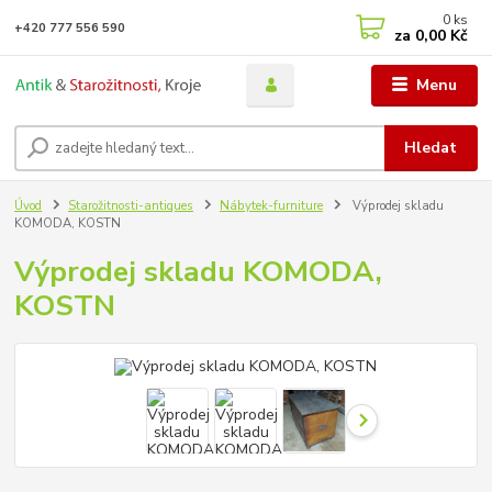
0
ks
+420 777 556 590
za
0,00 Kč
Menu
Hledat
Úvod
Starožitnosti-antiques
Nábytek-furniture
Výprodej skladu
KOMODA, KOSTN
Výprodej skladu KOMODA,
KOSTN