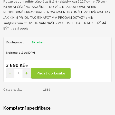
Pouze osobní odběr včetně zajištění nakládky. cca š 117 cm v 75 cm h
63 cm NEČIŠTĚNO. SNAŽÍM SE DO VĚCÍ NEZASAHOVAT, NĚJAK
NEODBORNĚ UPRAVOVAT RENOVOVAT NEBO UMĚLE VYLEPŠOVAT. TAK
JAK K NIM PŘIJDU TAK JE NAFOTÍM A PRODÁM.DOTAZY antik-
sm@seznam.cz UVEDU VÁM NAŠE ZVYKLOSTI S BALENÍM. ZBOŽÍ MÁ
BÝT ...
celý popis
Dostupnost
Skladem
Nejsme plátci DPH
3 590 Kč
/
ks
Přidat do košíku
Číslo produktu:
1389
Kompletní specifikace