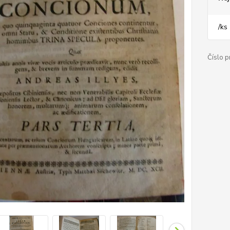
/
ks
Číslo p