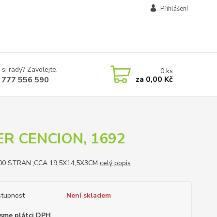
Přihlášení
 si rady? Zavolejte.
0
ks
za
0,00 Kč
 777 556 590
ER CENCION, 1692
00 STRAN ,CCA 19,5X14,5X3CM
celý popis
tupnost
Není skladem
sme plátci DPH