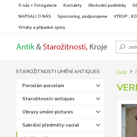
O nás + Fotogalerie
Kontakty
Obchodní podmínky
GD
NAPSALI O NÁS
Sponzoring, podporujeme
VÝKUP , K
Vztahy a případné spory
STAROŽITNOSTI UMĚNÍ ANTIQUES
Úvod
A
VER
Porcelán-porcelain
Starožitnosti-antiques
Obrazy umění-pictures
Sakrální předměty-sacral