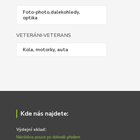
Foto-photo,dalekohledy,
optika
VETERÁNI-VETERANS
Kola, motorky, auta
Kde nás najdete:
Výdejní sklad:
Návštěva pouze po dohodě předem