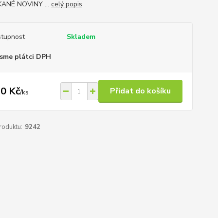
ANÉ NOVINY ...
celý popis
tupnost
Skladem
sme plátci DPH
0 Kč
Přidat do košíku
/
ks
roduktu:
9242