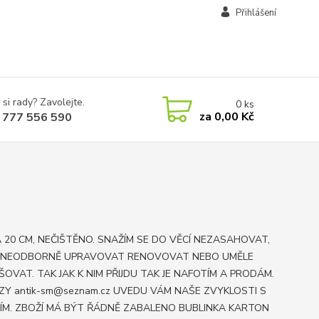
Přihlášení
 si rady? Zavolejte.
0
ks
za
0,00 Kč
 777 556 590
 20 CM, NEČIŠTĚNO. SNAŽÍM SE DO VĚCÍ NEZASAHOVAT,
 NEODBORNĚ UPRAVOVAT RENOVOVAT NEBO UMĚLE
ŠOVAT. TAK JAK K NIM PŘIJDU TAK JE NAFOTÍM A PRODÁM.
ZY antik-sm@seznam.cz UVEDU VÁM NAŠE ZVYKLOSTI S
ÍM. ZBOŽÍ MÁ BÝT ŘÁDNĚ ZABALENO BUBLINKA KARTON