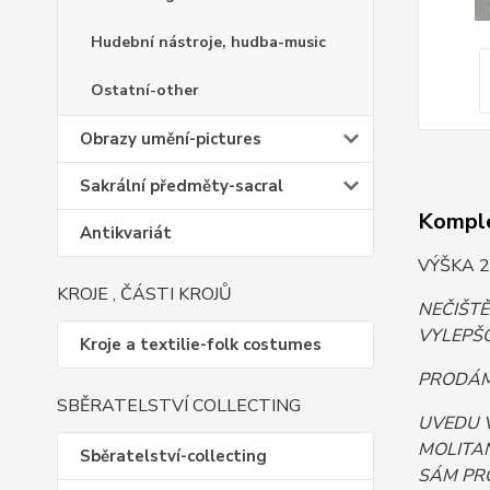
Hudební nástroje, hudba-music
Ostatní-other
Obrazy umění-pictures
Sakrální předměty-sacral
Komple
Antikvariát
VÝŠKA 2
KROJE , ČÁSTI KROJŮ
NEČIŠT
VYLEPŠO
Kroje a textilie-folk costumes
PRODÁM.
SBĚRATELSTVÍ COLLECTING
UVEDU 
MOLITAN
Sběratelství-collecting
SÁM PR