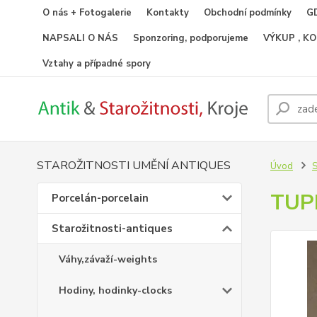
O nás + Fotogalerie
Kontakty
Obchodní podmínky
GD
NAPSALI O NÁS
Sponzoring, podporujeme
VÝKUP , K
Vztahy a případné spory
STAROŽITNOSTI UMĚNÍ ANTIQUES
Úvod
S
TUP
Porcelán-porcelain
Starožitnosti-antiques
Váhy,závaží-weights
Hodiny, hodinky-clocks