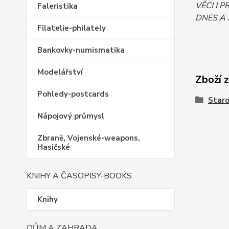
VĚCI I 
Faleristika
DNES A 
Filatelie-philately
Bankovky-numismatika
Modelářství
Zboží 
Pohledy-postcards
Staro
Nápojový průmysl
Zbraně, Vojenské-weapons,
Hasičské
KNIHY A ČASOPISY-BOOKS
Knihy
DŮM A ZAHRADA