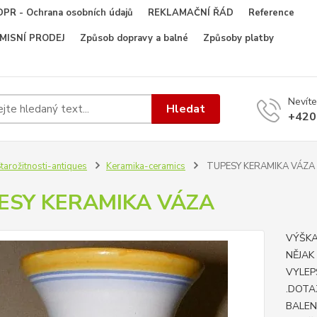
PR - Ochrana osobních údajů
REKLAMAČNÍ ŘÁD
Reference
OMISNÍ PRODEJ
Způsob dopravy a balné
Způsoby platby
Nevíte
Hledat
+420
tarožitnosti-antiques
Keramika-ceramics
TUPESY KERAMIKA VÁZA
ESY KERAMIKA VÁZA
VÝŠKA
NĚJAK
VYLEP
.DOTA
BALEN