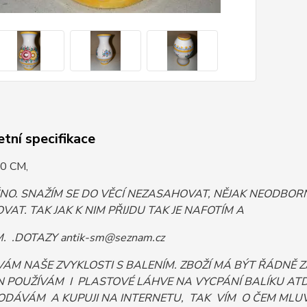
tní specifikace
0 CM,
ĚNO. SNAŽÍM SE DO VĚCÍ NEZASAHOVAT, NĚJAK NEODB
VAT. TAK JAK K NIM PŘIJDU TAK JE NAFOTÍM A
 .DOTAZY antik-sm@seznam.cz
VÁM NAŠE ZVYKLOSTI S BALENÍM. ZBOŽÍ MÁ BÝT ŘÁDNĚ
 POUŽÍVÁM I PLASTOVÉ LÁHVE NA VYCPÁNÍ BALÍKU ATD. 
ODÁVÁM A KUPUJI NA INTERNETU, TAK VÍM O ČEM MLUV