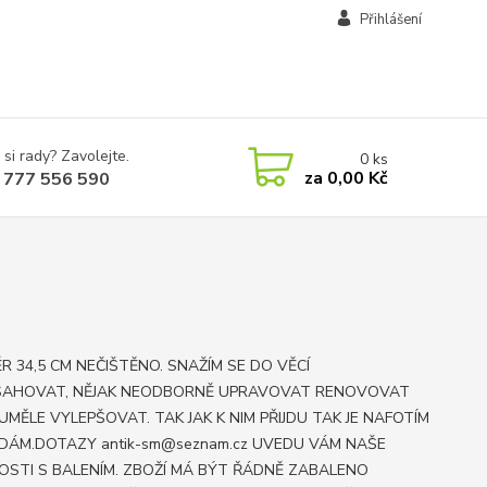
Přihlášení
 si rady? Zavolejte.
0
ks
za
0,00 Kč
 777 556 590
R 34,5 CM NEČIŠTĚNO. SNAŽÍM SE DO VĚCÍ
AHOVAT, NĚJAK NEODBORNĚ UPRAVOVAT RENOVOVAT
UMĚLE VYLEPŠOVAT. TAK JAK K NIM PŘIJDU TAK JE NAFOTÍM
DÁM.DOTAZY antik-sm@seznam.cz UVEDU VÁM NAŠE
OSTI S BALENÍM. ZBOŽÍ MÁ BÝT ŘÁDNĚ ZABALENO