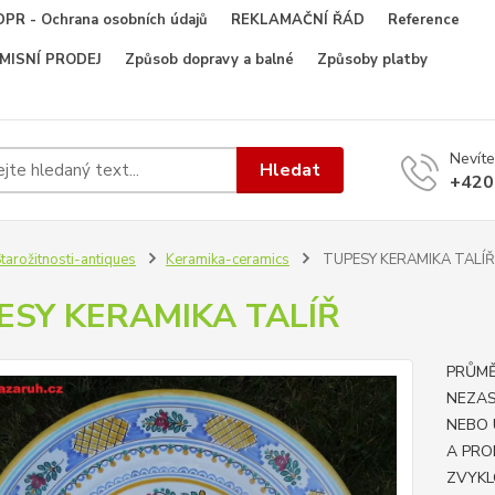
PR - Ochrana osobních údajů
REKLAMAČNÍ ŘÁD
Reference
OMISNÍ PRODEJ
Způsob dopravy a balné
Způsoby platby
Nevíte
Hledat
+420
tarožitnosti-antiques
Keramika-ceramics
TUPESY KERAMIKA TALÍŘ
ESY KERAMIKA TALÍŘ
PRŮMĚ
NEZAS
NEBO 
A PRO
ZVYKL