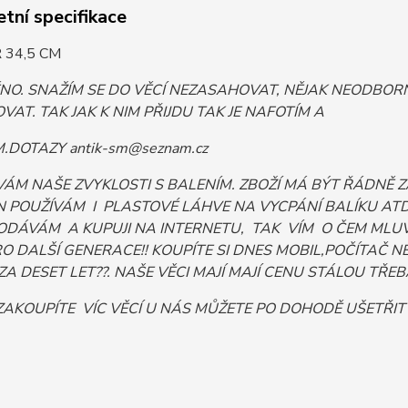
tní specifikace
 34,5 CM
ĚNO. SNAŽÍM SE DO VĚCÍ NEZASAHOVAT, NĚJAK NEODB
VAT. TAK JAK K NIM PŘIJDU TAK JE NAFOTÍM A
DOTAZY antik-sm@seznam.cz
VÁM NAŠE ZVYKLOSTI S BALENÍM. ZBOŽÍ MÁ BÝT ŘÁDNĚ
 POUŽÍVÁM I PLASTOVÉ LÁHVE NA VYCPÁNÍ BALÍKU ATD. 
ODÁVÁM A KUPUJI NA INTERNETU, TAK VÍM O ČEM MLUV
PRO DALŠÍ GENERACE!! KOUPÍTE SI DNES MOBIL,POČÍTA
ZA DESET LET??. NAŠE VĚCI MAJÍ MAJÍ CENU STÁLOU TŘEBA I
AKOUPÍTE VÍC VĚCÍ U NÁS MŮŽETE PO DOHODĚ UŠETŘIT