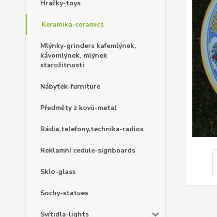
Hračky-toys
Keramika-ceramics
Mlýnky-grinders kafemlýnek,
kávomlýnek, mlýnek
starožitnosti
Nábytek-furniture
Předměty z kovů-metal
Rádia,telefony,technika-radios
Reklamní cedule-signboards
Sklo-glass
Sochy-statues
Svítidla-lights