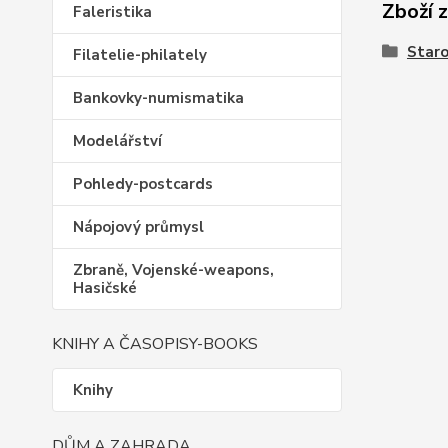
Zboží 
Faleristika
Staro
Filatelie-philately
Bankovky-numismatika
Modelářství
Pohledy-postcards
Nápojový průmysl
Zbraně, Vojenské-weapons,
Hasičské
KNIHY A ČASOPISY-BOOKS
Knihy
DŮM A ZAHRADA