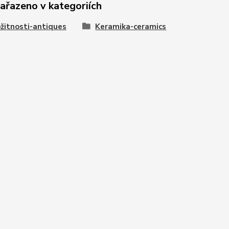
zařazeno v kategoriích
žitnosti-antiques
Keramika-ceramics