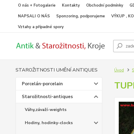
O nás + Fotogalerie
Kontakty
Obchodní podmínky
GD
NAPSALI O NÁS
Sponzoring, podporujeme
VÝKUP , K
Vztahy a případné spory
STAROŽITNOSTI UMĚNÍ ANTIQUES
Úvod
S
TUP
Porcelán-porcelain
Starožitnosti-antiques
Váhy,závaží-weights
Hodiny, hodinky-clocks