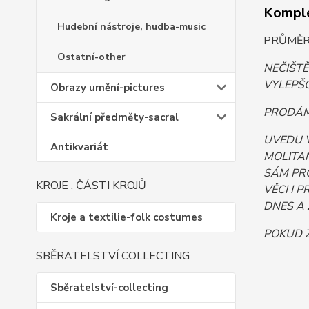
Komple
Hudební nástroje, hudba-music
PRŮMĚR
Ostatní-other
NEČIŠT
VYLEPŠO
Obrazy umění-pictures
PRODÁM.
Sakrální předměty-sacral
UVEDU 
Antikvariát
MOLITAN
SÁM PR
KROJE , ČÁSTI KROJŮ
VĚCI I 
DNES A 
Kroje a textilie-folk costumes
POKUD Z
SBĚRATELSTVÍ COLLECTING
Sběratelství-collecting