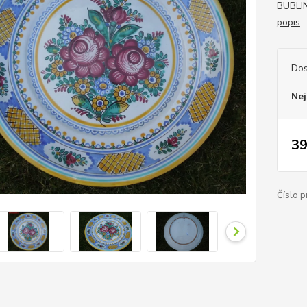
BUBLI
popis
Dos
Nej
39
Číslo p