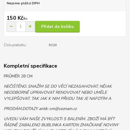
Nejsme plátci DPH
150 Kč
/
ks
Přidat do košíku
Číslo produktu:
9220
Kompletní specifikace
PRŮMĚR 28 CM
NEČIŠTĚNO. SNAŽÍM SE DO VĚCÍ NEZASAHOVAT, NĚJAK
NEODBORNĚ UPRAVOVAT RENOVOVAT NEBO UMĚLE
VYLEPŠOVAT. TAK JAK K NIM PŘIJDU TAK JE NAFOTÍM A
PRODÁM.DOTAZY antik-sm@seznam.cz
UVEDU VÁM NAŠE ZVYKLOSTI S BALENÍM. ZBOŽÍ MÁ BÝT
ŘÁDNĚ ZABALENO BUBLINKA KARTON ZMAČKANÉ NOVINY