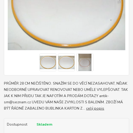
PRŮMĚR 28 CM NEČIŠTĚNO. SNAŽÍM SE DO VĚCÍ NEZASAHOVAT, NĚJAK
NEODBORNĚ UPRAVOVAT RENOVOVAT NEBO UMĚLE VYLEPŠOVAT. TAK
JAK K NIM PŘIJDU TAK JE NAFOTÍM A PRODÁM.DOTAZY antik-
sm@seznam.cz UVEDU VÁM NAŠE ZVYKLOSTI S BALENÍM. ZBOŽÍ MÁ
BÝT ŘÁDNĚ ZABALENO BUBLINKA KARTON Z...
celý popis
Dostupnost
Skladem