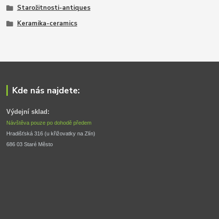
Starožitnosti-antiques
Keramika-ceramics
Kde nás najdete:
Výdejní sklad:
Návštěva pouze po dohodě předem
Hradišťská 316 (u křižovatky na Zlín) 
686 03 Staré Město