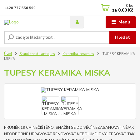
0
ks
+420 777 556 590
za
0,00 Kč
Menu
Hledat
Úvod
Starožitnosti-antiques
Keramika-ceramics
TUPESY KERAMIKA
MISKA
TUPESY KERAMIKA MISKA
PRŮMĚR 19 CM NEČIŠTĚNO. SNAŽÍM SE DO VĚCÍ NEZASAHOVAT, NĚJAK
NEODBORNĚ UPRAVOVAT RENOVOVAT NEBO UMĚLE VYLEPŠOVAT. TAK