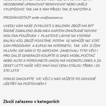
NEODBORNĚ UPRAVOVAT RENOVOVAT NEBO UMĚLE
VYLEPŠOVAT. TAK JAK K NIM PŘIJDU TAK JE NAFOTÍM A
PRODÁM.DOTAZY antik-sm@seznam.cz
UVEDU VÁM NAŠE ZVYKLOSTI S BALENÍM. ZBOŽÍ MÁ BÝT
ŘÁDNĚ ZABALENO BUBLINKA KARTON ZMAČKANÉ NOVINY
MOLITAN POUŽÍVÁM I PLASTOVÉ LÁHVE NA VYCPÁNÍ
BALÍKU ATD. ZBOŽÍ POJISTÍME. POTOM SE NEMŮŽE NIC STÁT.
SÁM PRODÁVÁM A KUPUJI NA INTERNETU, TAK VÍM O ČEM
MLUVÍM. JDE NÁM O TO ABYCHOM ZANECHALI TYTO VĚCI I
PRO DALŠÍ GENERACE!! KOUPÍTE SI DNES MOBIL,POČÍTAČ
NEBO AUTO A POROVNEJTE JAKOU MÁ HODNOTU DNES A ZA
DESET LET??. NAŠE VĚCI MAJÍ MAJÍ CENU STÁLOU TŘEBA I ZA
STO LET.!!!
POKUD ZAKOUPÍTE VÍC VĚCÍ U NÁS MŮŽETE PO DOHODĚ
UŠETŘIT NA POŠTOVNÉM !!
Zboží zařazeno v kategoriích