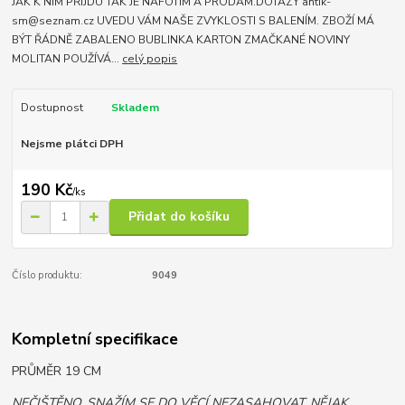
JAK K NIM PŘIJDU TAK JE NAFOTÍM A PRODÁM.DOTAZY antik-
sm@seznam.cz UVEDU VÁM NAŠE ZVYKLOSTI S BALENÍM. ZBOŽÍ MÁ
BÝT ŘÁDNĚ ZABALENO BUBLINKA KARTON ZMAČKANÉ NOVINY
MOLITAN POUŽÍVÁ...
celý popis
Dostupnost
Skladem
Nejsme plátci DPH
190 Kč
/
ks
Přidat do košíku
Číslo produktu:
9049
Kompletní specifikace
PRŮMĚR 19 CM
NEČIŠTĚNO. SNAŽÍM SE DO VĚCÍ NEZASAHOVAT, NĚJAK