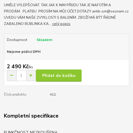
UMĚLE VYLEPŠOVAT. TAK JAK K NIM PŘIJDU TAK JE NAFOTÍM A
PRODÁM. PLATBU PROSÍM NA MŮJ ÚČET.DOTAZY antik-sm@seznam.cz
UVEDU VÁM NAŠE ZVYKLOSTI S BALENÍM. ZBOŽÍ MÁ BÝT ŘÁDNĚ
ZABALENO BUBLINKA KA...
celý popis
Dostupnost
Skladem
Nejsme plátci DPH
2 490 Kč
/
ks
Přidat do košíku
Číslo produktu:
411
Kompletní specifikace
FUNKČNOST NEZKOUŠENA.