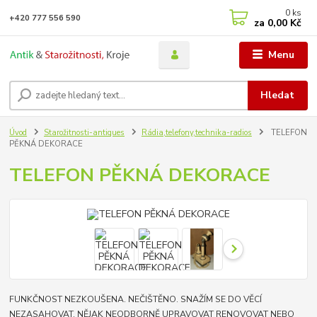
0
ks
+420 777 556 590
za
0,00 Kč
Menu
Hledat
Úvod
Starožitnosti-antiques
Rádia,telefony,technika-radios
TELEFON
PĚKNÁ DEKORACE
TELEFON PĚKNÁ DEKORACE
FUNKČNOST NEZKOUŠENA. NEČIŠTĚNO. SNAŽÍM SE DO VĚCÍ
NEZASAHOVAT, NĚJAK NEODBORNĚ UPRAVOVAT RENOVOVAT NEBO