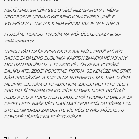
NEČIŠTĚNO. SNAŽÍM SE DO VĚCÍ NEZASAHOVAT, NĚJAK
NEODBORNĚ UPRAVOVAT RENOVOVAT NEBO UMĚLE
VYLEPŠOVAT. TAK JAK K NIM PŘIJDU TAK JE NAFOTÍM A
PRODÁM. PLATBU PROSÍM NA MŮJ ÚČET.DOTAZY antik-
sm@seznam.cz
UVEDU VÁM NAŠE ZVYKLOSTI S BALENÍM. ZBOŽÍ MÁ BÝT
ŘÁDNĚ ZABALENO BUBLINKA KARTON ZMAČKANÉ NOVINY
MOLITAN POUŽÍVÁM I PLASTOVÉ LÁHVE NA VYCPÁNÍ
BALÍKU ATD. ZBOŽÍ POJISTÍME. POTOM SE NEMŮŽE NIC STÁT.
SÁM PRODÁVÁM A KUPUJI NA INTERNETU, TAK VÍM O ČEM
MLUVÍM. JDE NÁM O TO ABYCHOM ZANECHALI TYTO VĚCI I
PRO DALŠÍ GENERACE!! KOUPÍTE SI DNES MOBIL,POČÍTAČ
NEBO AUTO A POROVNEJTE JAKOU MÁ HODNOTU DNES A ZA
DESET LET??. NAŠE VĚCI MAJÍ MAJÍ CENU STÁLOU TŘEBA I ZA
STO LET.!!!POKUD ZAKOUPÍTE VÍC VĚCÍ U NÁS MŮŽETE PO
DOHODĚ UŠETŘIT NA POŠTOVNÉM !!