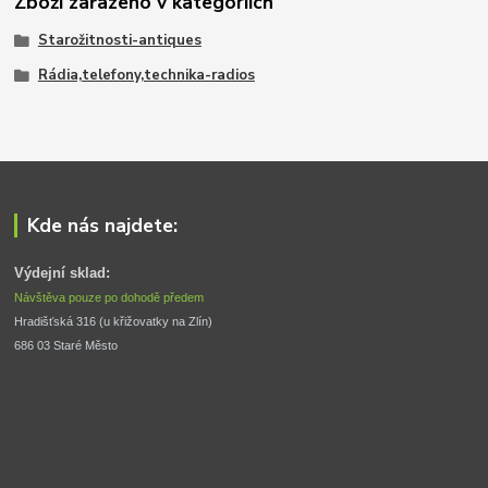
Zboží zařazeno v kategoriích
Starožitnosti-antiques
Rádia,telefony,technika-radios
Kde nás najdete:
Výdejní sklad:
Návštěva pouze po dohodě předem
Hradišťská 316 (u křižovatky na Zlín) 
686 03 Staré Město