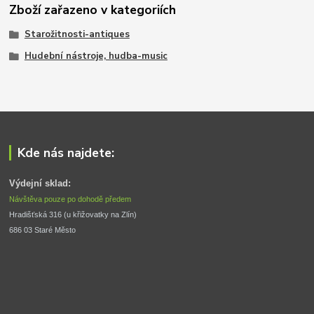
Zboží zařazeno v kategoriích
Starožitnosti-antiques
Hudební nástroje, hudba-music
Kde nás najdete:
Výdejní sklad:
Návštěva pouze po dohodě předem
Hradišťská 316 (u křižovatky na Zlín) 
686 03 Staré Město