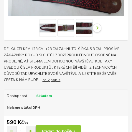
DÉLKA CELKEM 128 CM, +28 CM ZAHNUTO. ŠÍŘKA 5,8 CM PROSÍME
ZÁKAZNÍKY POKUD SI CHTĚJÍ ZBOŽÍ PROHLÉDNOUT OSOBNĚ NA
PRODEJNĚ, AŤ SI E-MAILEM DOHODNOU NÁVŠTĚVU, KDE TAKY
UVEDOU ČÍSLA PRODUKTŮ , KTERÉ CHTĚJÍ VIDĚT. Z TECHNICKÝCH
DŮVODŮ TAK URYCHLÍTE SVOJÍ NÁVŠTĚVU A UJISTÍTE SE ŽE VAŠE
CESTA K NÁM BUDE ...
celý popis
Dostupnost
Skladem
Nejsme plátci DPH
590 Kč
/
ks
Přidat do košíku