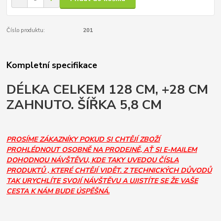
Číslo produktu:
201
Kompletní specifikace
DÉLKA CELKEM 128 CM, +28 CM
ZAHNUTO. ŠÍŘKA 5,8 CM
PROSÍME ZÁKAZNÍKY POKUD SI CHTĚJÍ ZBOŽÍ
PROHLÉDNOUT OSOBNĚ NA PRODEJNĚ, AŤ SI E-MAILEM
DOHODNOU NÁVŠTĚVU, KDE TAKY UVEDOU ČÍSLA
PRODUKTŮ , KTERÉ CHTĚJÍ VIDĚT. Z TECHNICKÝCH DŮVODŮ
TAK URYCHLÍTE SVOJÍ NÁVŠTĚVU A UJISTÍTE SE ŽE VAŠE
CESTA K NÁM BUDE ÚSPĚŠNÁ.