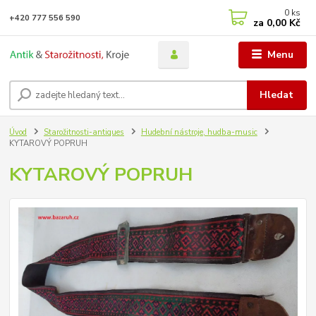
0
ks
+420 777 556 590
za
0,00 Kč
Menu
Hledat
Úvod
Starožitnosti-antiques
Hudební nástroje, hudba-music
KYTAROVÝ POPRUH
KYTAROVÝ POPRUH