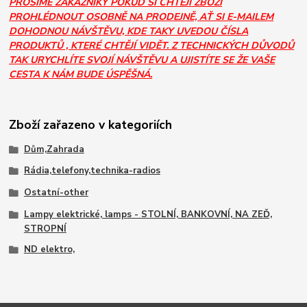
PROSÍME ZÁKAZNÍKY POKUD SI CHTĚJÍ ZBOŽÍ
PROHLÉDNOUT OSOBNĚ NA PRODEJNĚ, AŤ SI E-MAILEM
DOHODNOU NÁVŠTĚVU, KDE TAKY UVEDOU ČÍSLA
PRODUKTŮ , KTERÉ CHTĚJÍ VIDĚT. Z TECHNICKÝCH DŮVODŮ
TAK URYCHLÍTE SVOJÍ NÁVŠTĚVU A UJISTÍTE SE ŽE VAŠE
CESTA K NÁM BUDE ÚSPĚŠNÁ.
Zboží zařazeno v kategoriích
Dům,Zahrada
Rádia,telefony,technika-radios
Ostatní-other
Lampy elektrické, lamps - STOLNÍ, BANKOVNÍ, NA ZEĎ,
STROPNÍ
ND elektro,