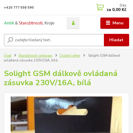
0
ks
+420 777 556 590
za
0,00 Kč
Menu
Hledat
Úvod
Starožitnosti-antiques
Ostatní-other
Solight GSM dálkově
ovládaná zásuvka 230V/16A, bílá
Solight GSM dálkově ovládaná
zásuvka 230V/16A, bílá