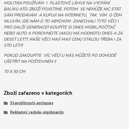
MOLITAN POUŽÍVÁM I PLASTOVÉ LÁHVE NA VYCPÁNÍ
BALÍKU ATD. ZBOŽÍ POJISTÍME. POTOM SE NEMŮŽE NIC STÁT.
SÁM PRODÁVÁM A KUPUJI NA INTERNETU, TAK VÍM O ČEM
MLUVÍM. JDE NÁM O TO ABYCHOM ZANECHALI TYTO VĚCI I
PRO DALŠÍ GENERACE!! KOUPÍTE SI DNES MOBIL,POČÍTAČ
NEBO AUTO A POROVNEJTE JAKOU MÁ HODNOTU DNES A ZA
DESET LET??. NAŠE VĚCI MAJÍ MAJÍ CENU STÁLOU TŘEBA I ZA
STO LET.!!!
POKUD ZAKOUPÍTE VÍC VĚCÍ U NÁS MŮŽETE PO DOHODĚ
UŠETŘIT NA POŠTOVNÉM !!
70 X 50 CM
Zboží zařazeno v kategoriích
Starožitnosti-antiques
Reklamní cedule-signboards