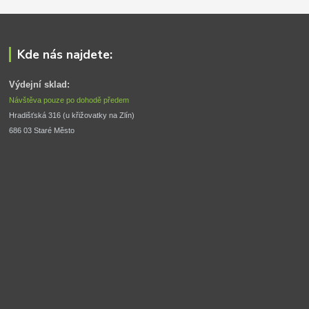
Kde nás najdete:
Výdejní sklad:
Návštěva pouze po dohodě předem
Hradišťská 316 (u křižovatky na Zlín) 
686 03 Staré Město