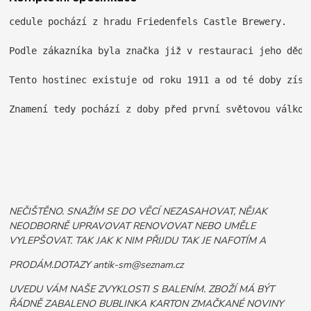
cedule pochází z hradu Friedenfels Castle Brewery.

Podle zákazníka byla značka již v restauraci jeho dědeč
Tento hostinec existuje od roku 1911 a od té doby získ
Znamení tedy pochází z doby před první světovou válkou.
NEČIŠTĚNO. SNAŽÍM SE DO VĚCÍ NEZASAHOVAT, NĚJAK
NEODBORNĚ UPRAVOVAT RENOVOVAT NEBO UMĚLE
VYLEPŠOVAT. TAK JAK K NIM PŘIJDU TAK JE NAFOTÍM A
PRODÁM.DOTAZY antik-sm@seznam.cz
UVEDU VÁM NAŠE ZVYKLOSTI S BALENÍM. ZBOŽÍ MÁ BÝT
ŘÁDNĚ ZABALENO BUBLINKA KARTON ZMAČKANÉ NOVINY