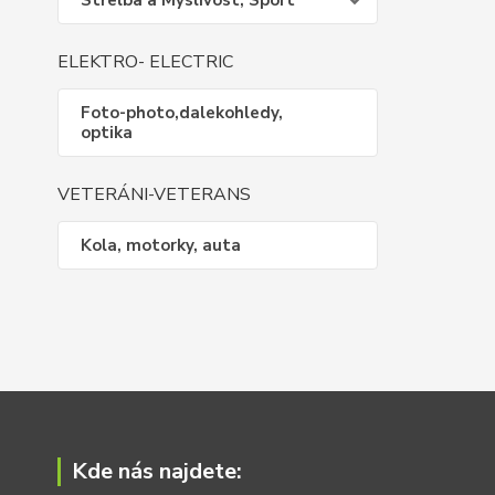
Střelba a Myslivost, Sport
ELEKTRO- ELECTRIC
Foto-photo,dalekohledy,
optika
VETERÁNI-VETERANS
Kola, motorky, auta
Kde nás najdete: