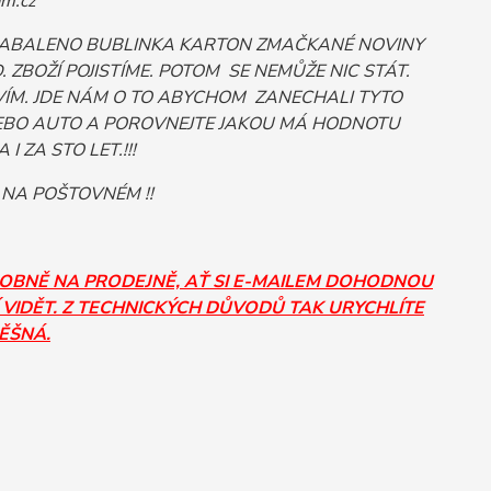
m.cz
 ZABALENO BUBLINKA KARTON ZMAČKANÉ NOVINY
ZBOŽÍ POJISTÍME. POTOM SE NEMŮŽE NIC STÁT.
ÍM. JDE NÁM O TO ABYCHOM ZANECHALI TYTO
Č NEBO AUTO A POROVNEJTE JAKOU MÁ HODNOTU
 ZA STO LET.!!!
 NA POŠTOVNÉM !!
SOBNĚ NA PRODEJNĚ, AŤ SI E-MAILEM DOHODNOU
 VIDĚT. Z TECHNICKÝCH DŮVODŮ TAK URYCHLÍTE
PĚŠNÁ.