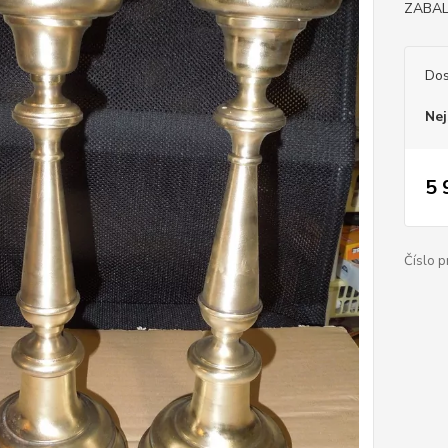
ZABAL
Dos
Nej
5 
Číslo p