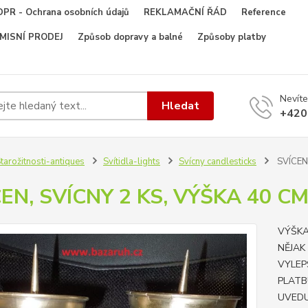
PR - Ochrana osobních údajů
REKLAMAČNÍ ŘÁD
Reference
OMISNÍ PRODEJ
Způsob dopravy a balné
Způsoby platby
Nevíte
Hledat
+420
tarožitnosti-antiques
Svítidla-lights
Svícny candlesticks
SVÍCEN,
EN, SVÍCNY 2 KS, VÝŠKA 40 C
VÝŠKA
NĚJAK
VYLEP
PLATB
UVEDU