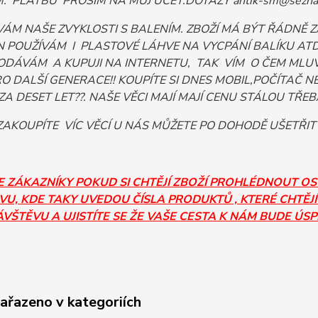
 PLATBU PROSÍM NA MŮJ ÚČET.DOTAZY antik-sm@sezna
VÁM NAŠE ZVYKLOSTI S BALENÍM. ZBOŽÍ MÁ BÝT ŘÁDNĚ
 POUŽÍVÁM I PLASTOVÉ LÁHVE NA VYCPÁNÍ BALÍKU ATD. 
ODÁVÁM A KUPUJI NA INTERNETU, TAK VÍM O ČEM MLUV
PRO DALŠÍ GENERACE!! KOUPÍTE SI DNES MOBIL,POČÍTA
ZA DESET LET??. NAŠE VĚCI MAJÍ MAJÍ CENU STÁLOU TŘEBA I
AKOUPÍTE VÍC VĚCÍ U NÁS MŮŽETE PO DOHODĚ UŠETŘIT
E ZÁKAZNÍKY POKUD SI CHTĚJÍ ZBOŽÍ PROHLÉDNOUT O
U, KDE TAKY UVEDOU ČÍSLA PRODUKTŮ , KTERÉ CHTĚJÍ
ÁVŠTĚVU A UJISTÍTE SE ŽE VAŠE CESTA K NÁM BUDE ÚS
zařazeno v kategoriích