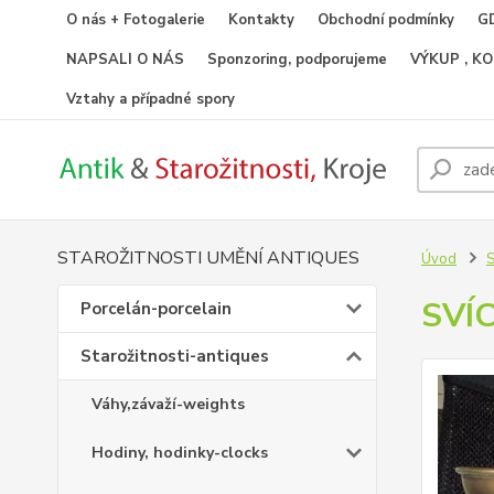
O nás + Fotogalerie
Kontakty
Obchodní podmínky
GD
NAPSALI O NÁS
Sponzoring, podporujeme
VÝKUP , K
Vztahy a případné spory
STAROŽITNOSTI UMĚNÍ ANTIQUES
Úvod
S
SVÍC
Porcelán-porcelain
Starožitnosti-antiques
Váhy,závaží-weights
Hodiny, hodinky-clocks