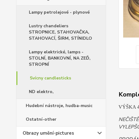
Lampy petrolejové - plynové
Lustry chandeliers
STROPNICE, STAHOVAČKA,
STAHOVACÍ, ŠIRM, STÍNIDLO
Lampy elektrické, lamps -
STOLNÍ, BANKOVNÍ, NA ZEĎ,
STROPNÍ
Svícny candlesticks
ND elektro,
Komple
Hudební nástroje, hudba-music
VÝŠKA 4
NEČIŠT
Ostatní-other
VYLEPŠO
Obrazy umění-pictures