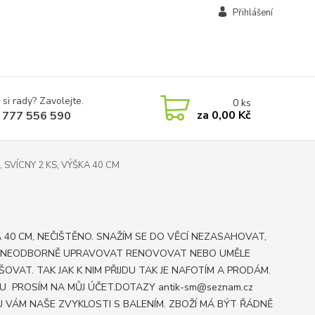
Přihlášení
 si rady? Zavolejte.
0
ks
za
0,00 Kč
 777 556 590
 SVÍCNY 2 KS, VÝŠKA 40 CM
M
 40 CM, NEČIŠTĚNO. SNAŽÍM SE DO VĚCÍ NEZASAHOVAT,
 NEODBORNĚ UPRAVOVAT RENOVOVAT NEBO UMĚLE
ŠOVAT. TAK JAK K NIM PŘIJDU TAK JE NAFOTÍM A PRODÁM.
U PROSÍM NA MŮJ ÚČET.DOTAZY antik-sm@seznam.cz
 VÁM NAŠE ZVYKLOSTI S BALENÍM. ZBOŽÍ MÁ BÝT ŘÁDNĚ