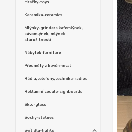
Hračky-toys
Keramika-ceramics
Mlýnky-grinders kafemlýnek,
kávomlýnek, mlýnek
starožitnosti
Nábytek-furniture
Předměty z kovů-metal
Rádia,telefony,technika-radios
Reklamní cedule-signboards
Sklo-glass
Sochy-statues
Svítidla-lights