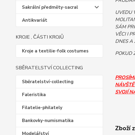
PRODÁM.
Sakrální předměty-sacral
UVEDU 
MOLITAN
Antikvariát
SÁM PR
VĚCI I 
KROJE , ČÁSTI KROJŮ
DNES A 
Kroje a textilie-folk costumes
POKUD Z
SBĚRATELSTVÍ COLLECTING
PROSÍM
Sběratelství-collecting
NÁVŠTĚV
SVOJÍ N
Faleristika
Filatelie-philately
Bankovky-numismatika
Zboží 
Modelářství