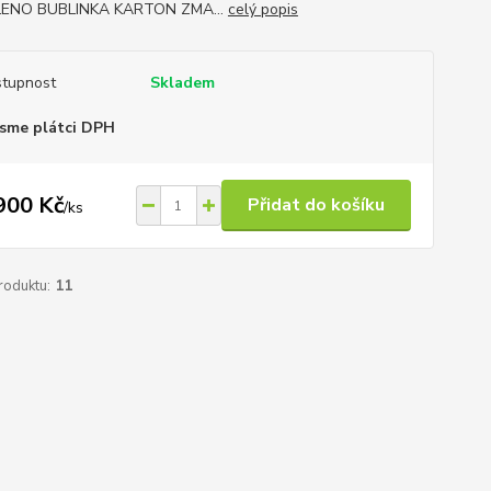
ENO BUBLINKA KARTON ZMA...
celý popis
tupnost
Skladem
sme plátci DPH
900 Kč
Přidat do košíku
/
ks
roduktu:
11