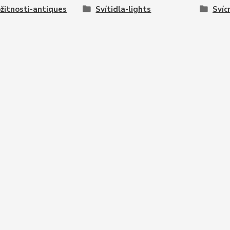
žitnosti-antiques
Svítidla-lights
Svíc