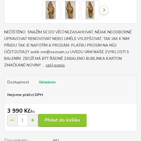
NEČIŠTĚNO. SNAŽÍM SE DO VĚCÍ NEZASAHOVAT, NĚJAK NEODBORNĚ
UPRAVOVAT RENOVOVAT NEBO UMĚLE VYLEPŠOVAT. TAK JAK K NIM
PŘIJDU TAK JE NAFOTÍM A PRODÁM. PLATBU PROSÍM NA MŮJ
ÚČET.DOTAZY antik-sm@seznam.cz UVEDU VÁM NAŠE ZVYKLOSTI S
BALENÍM. ZBOŽÍ MÁ BÝT ŘÁDNĚ ZABALENO BUBLINKA KARTON
ZMAČKANÉ NOVINY ...
celý popis
Dostupnost
Skladem
Nejsme plátci DPH
3 990 Kč
/
ks
Přidat do košíku
Číslo produktu:
401