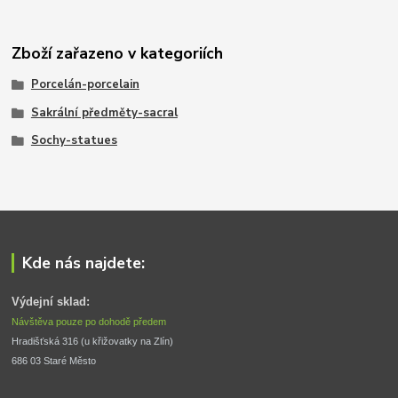
Zboží zařazeno v kategoriích
Porcelán-porcelain
Sakrální předměty-sacral
Sochy-statues
Kde nás najdete:
Výdejní sklad:
Návštěva pouze po dohodě předem
Hradišťská 316 (u křižovatky na Zlín) 
686 03 Staré Město