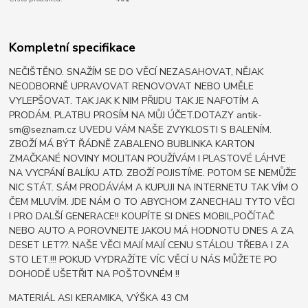
Kompletní specifikace
NEČIŠTĚNO. SNAŽÍM SE DO VĚCÍ NEZASAHOVAT, NĚJAK
NEODBORNĚ UPRAVOVAT RENOVOVAT NEBO UMĚLE
VYLEPŠOVAT. TAK JAK K NIM PŘIJDU TAK JE NAFOTÍM A
PRODÁM. PLATBU PROSÍM NA MŮJ ÚČET.DOTAZY antik-
sm@seznam.cz UVEDU VÁM NAŠE ZVYKLOSTI S BALENÍM.
ZBOŽÍ MÁ BÝT ŘÁDNĚ ZABALENO BUBLINKA KARTON
ZMAČKANÉ NOVINY MOLITAN POUŽÍVÁM I PLASTOVÉ LÁHVE
NA VYCPÁNÍ BALÍKU ATD. ZBOŽÍ POJISTÍME. POTOM SE NEMŮŽE
NIC STÁT. SÁM PRODÁVÁM A KUPUJI NA INTERNETU TAK VÍM O
ČEM MLUVÍM. JDE NÁM O TO ABYCHOM ZANECHALI TYTO VĚCI
I PRO DALŠÍ GENERACE!! KOUPÍTE SI DNES MOBIL,POČÍTAČ
NEBO AUTO A POROVNEJTE JAKOU MÁ HODNOTU DNES A ZA
DESET LET??. NAŠE VĚCI MAJÍ MAJÍ CENU STÁLOU TŘEBA I ZA
STO LET.!!! POKUD VYDRAŽÍTE VÍC VĚCÍ U NÁS MŮŽETE PO
DOHODĚ UŠETŘIT NA POŠTOVNÉM !!
MATERIÁL ASI KERAMIKA, VÝŠKA 43 CM