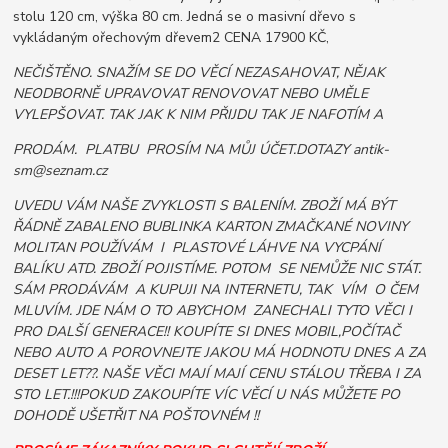
stolu 120 cm, výška 80 cm. Jedná se o masivní dřevo s
vykládaným ořechovým dřevem2 CENA 17900 KČ,
NEČIŠTĚNO. SNAŽÍM SE DO VĚCÍ NEZASAHOVAT, NĚJAK
NEODBORNĚ UPRAVOVAT RENOVOVAT NEBO UMĚLE
VYLEPŠOVAT. TAK JAK K NIM PŘIJDU TAK JE NAFOTÍM A
PRODÁM. PLATBU PROSÍM NA MŮJ ÚČET.DOTAZY antik-
sm@seznam.cz
UVEDU VÁM NAŠE ZVYKLOSTI S BALENÍM. ZBOŽÍ MÁ BÝT
ŘÁDNĚ ZABALENO BUBLINKA KARTON ZMAČKANÉ NOVINY
MOLITAN POUŽÍVÁM I PLASTOVÉ LÁHVE NA VYCPÁNÍ
BALÍKU ATD. ZBOŽÍ POJISTÍME. POTOM SE NEMŮŽE NIC STÁT.
SÁM PRODÁVÁM A KUPUJI NA INTERNETU, TAK VÍM O ČEM
MLUVÍM. JDE NÁM O TO ABYCHOM ZANECHALI TYTO VĚCI I
PRO DALŠÍ GENERACE!! KOUPÍTE SI DNES MOBIL,POČÍTAČ
NEBO AUTO A POROVNEJTE JAKOU MÁ HODNOTU DNES A ZA
DESET LET??. NAŠE VĚCI MAJÍ MAJÍ CENU STÁLOU TŘEBA I ZA
STO LET.!!!POKUD ZAKOUPÍTE VÍC VĚCÍ U NÁS MŮŽETE PO
DOHODĚ UŠETŘIT NA POŠTOVNÉM !!