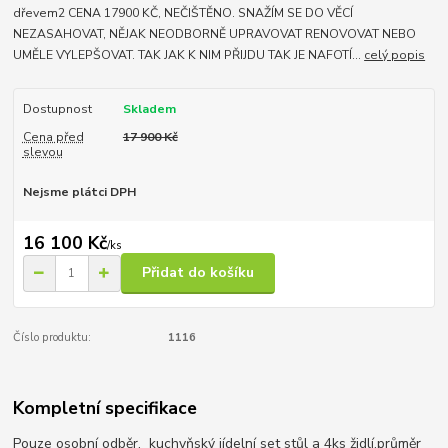
dřevem2 CENA 17900 KČ, NEČIŠTĚNO. SNAŽÍM SE DO VĚCÍ
NEZASAHOVAT, NĚJAK NEODBORNĚ UPRAVOVAT RENOVOVAT NEBO
UMĚLE VYLEPŠOVAT. TAK JAK K NIM PŘIJDU TAK JE NAFOTÍ...
celý popis
Dostupnost
Skladem
Cena před
17 900 Kč
slevou
Nejsme plátci DPH
16 100 Kč
/
ks
Přidat do košíku
Číslo produktu:
1116
Kompletní specifikace
Pouze osobní odběr. kuchyňský jídelní set stůl a 4ks židlí,průměr