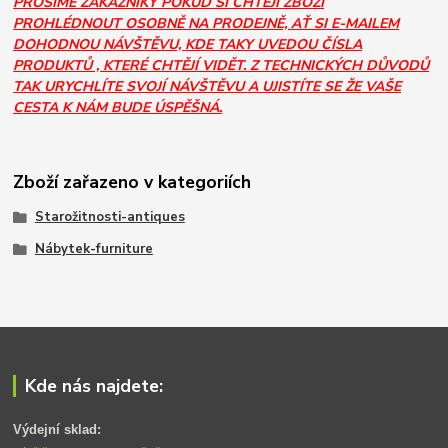
PROSÍME ZÁKAZNÍKY POKUD SI CHTĚJÍ ZBOŽÍ
PROHLÉDNOUT OSOBNĚ NA PRODEJNĚ, AŤ SI E-MAILEM
DOHODNOU NÁVŠTĚVU, KDE TAKY UVEDOU ČÍSLA
PRODUKTŮ , KTERÉ CHTĚJÍ VIDĚT. Z TECHNICKÝCH DŮVODŮ
TAK URYCHLÍTE SVOJÍ NÁVŠTĚVU A UJISTÍTE SE ŽE VAŠE
CESTA K NÁM BUDE ÚSPĚŠNÁ.
Zboží zařazeno v kategoriích
Starožitnosti-antiques
Nábytek-furniture
Kde nás najdete:
Výdejní sklad: