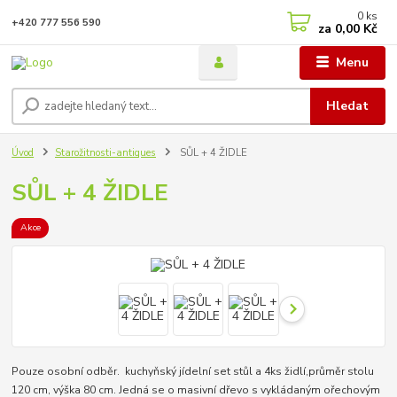
0
ks
+420 777 556 590
za
0,00 Kč
Menu
Hledat
Úvod
Starožitnosti-antiques
SŮL + 4 ŽIDLE
SŮL + 4 ŽIDLE
Akce
Pouze osobní odběr. kuchyňský jídelní set stůl a 4ks židlí,průměr stolu
120 cm, výška 80 cm. Jedná se o masivní dřevo s vykládaným ořechovým