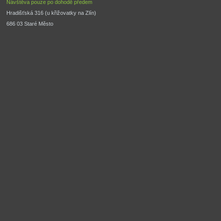
Návštěva pouze po dohodě předem
Hradišťská 316 (u křižovatky na Zlín) 
686 03 Staré Město