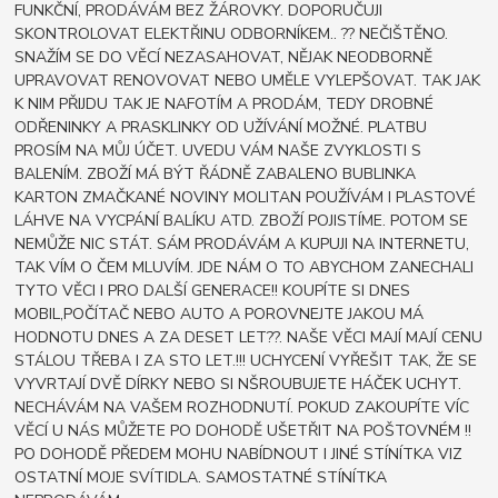
FUNKČNÍ, PRODÁVÁM BEZ ŽÁROVKY. DOPORUČUJI
SKONTROLOVAT ELEKTŘINU ODBORNÍKEM.. ?? NEČIŠTĚNO.
SNAŽÍM SE DO VĚCÍ NEZASAHOVAT, NĚJAK NEODBORNĚ
UPRAVOVAT RENOVOVAT NEBO UMĚLE VYLEPŠOVAT. TAK JAK
K NIM PŘIJDU TAK JE NAFOTÍM A PRODÁM, TEDY DROBNÉ
ODŘENINKY A PRASKLINKY OD UŽÍVÁNÍ MOŽNÉ. PLATBU
PROSÍM NA MŮJ ÚČET. UVEDU VÁM NAŠE ZVYKLOSTI S
BALENÍM. ZBOŽÍ MÁ BÝT ŘÁDNĚ ZABALENO BUBLINKA
KARTON ZMAČKANÉ NOVINY MOLITAN POUŽÍVÁM I PLASTOVÉ
LÁHVE NA VYCPÁNÍ BALÍKU ATD. ZBOŽÍ POJISTÍME. POTOM SE
NEMŮŽE NIC STÁT. SÁM PRODÁVÁM A KUPUJI NA INTERNETU,
TAK VÍM O ČEM MLUVÍM. JDE NÁM O TO ABYCHOM ZANECHALI
TYTO VĚCI I PRO DALŠÍ GENERACE!! KOUPÍTE SI DNES
MOBIL,POČÍTAČ NEBO AUTO A POROVNEJTE JAKOU MÁ
HODNOTU DNES A ZA DESET LET??. NAŠE VĚCI MAJÍ MAJÍ CENU
STÁLOU TŘEBA I ZA STO LET.!!! UCHYCENÍ VYŘEŠIT TAK, ŽE SE
VYVRTAJÍ DVĚ DÍRKY NEBO SI NŠROUBUJETE HÁČEK UCHYT.
NECHÁVÁM NA VAŠEM ROZHODNUTÍ. POKUD ZAKOUPÍTE VÍC
VĚCÍ U NÁS MŮŽETE PO DOHODĚ UŠETŘIT NA POŠTOVNÉM !!
PO DOHODĚ PŘEDEM MOHU NABÍDNOUT I JINÉ STÍNÍTKA VIZ
OSTATNÍ MOJE SVÍTIDLA. SAMOSTATNÉ STÍNÍTKA