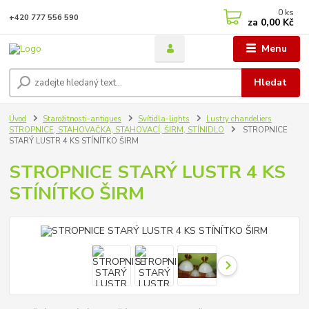
0
ks
+420 777 556 590
za
0,00 Kč
Menu
Hledat
Úvod
Starožitnosti-antiques
Svítidla-lights
Lustry chandeliers
STROPNICE, STAHOVAČKA, STAHOVACÍ, ŠIRM, STÍNIDLO
STROPNICE
STARÝ LUSTR 4 KS STÍNÍTKO ŠIRM
STROPNICE STARÝ LUSTR 4 KS
STÍNÍTKO ŠIRM