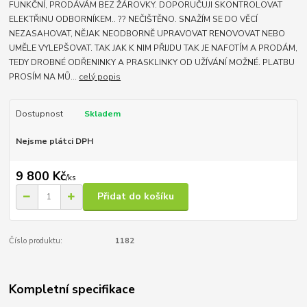
FUNKČNÍ, PRODÁVÁM BEZ ŽÁROVKY. DOPORUČUJI SKONTROLOVAT
ELEKTŘINU ODBORNÍKEM.. ?? NEČIŠTĚNO. SNAŽÍM SE DO VĚCÍ
NEZASAHOVAT, NĚJAK NEODBORNĚ UPRAVOVAT RENOVOVAT NEBO
UMĚLE VYLEPŠOVAT. TAK JAK K NIM PŘIJDU TAK JE NAFOTÍM A PRODÁM,
TEDY DROBNÉ ODŘENINKY A PRASKLINKY OD UŽÍVÁNÍ MOŽNÉ. PLATBU
PROSÍM NA MŮ...
celý popis
Dostupnost
Skladem
Nejsme plátci DPH
9 800 Kč
/
ks
Přidat do košíku
Číslo produktu:
1182
Kompletní specifikace