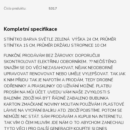
Číslo produktu:
5317
Kompletní specifikace
STÍNÍTKO BARVA SVĚTLE ZELENÁ VÝŠKA 24 CM, PRŮMĚR
STÍNÍTKA 15 CM, PRŮMĚR DRŽÁKU STROPNICE 10 CM
FUNKČNÍ, PRODÁVÁM BEZ ŽÁROVKY. DOPORUČUJI
SKONTROLOVAT ELEKTŘINU ODBORNÍKEM.. ?? NEČIŠTĚNO.
SNAŽÍM SE DO VĚCÍ NEZASAHOVAT, NĚJAK NEODBORNĚ
UPRAVOVAT RENOVOVAT NEBO UMĚLE VYLEPŠOVAT. TAK JAK
K NIM PŘIJDU TAK JE NAFOTÍM A PRODÁM, TEDY DROBNÉ
ODŘENINKY A PRASKLINKY OD UŽÍVÁNÍ MOŽNÉ. PLATBU
PROSÍM NA MŮJ ÚČET. UVEDU VÁM NAŠE ZVYKLOSTI S
BALENÍM. ZBOŽÍ MÁ BÝT ŘÁDNĚ ZABALENO BUBLINKA
KARTON ZMAČKANÉ NOVINY MOLITAN POUŽÍVÁM I PLASTOVÉ
LÁHVE NA VYCPÁNÍ BALÍKU ATD. ZBOŽÍ POJISTÍME. POTOM SE
NEMŮŽE NIC STÁT. SÁM PRODÁVÁM A KUPUJI NA INTERNETU,
TAK VÍM O ČEM MLUVÍM. JDE NÁM O TO ABYCHOM ZANECHALI
TYTO VĚCI I PRO DALŠÍ GENERACE!! KOUPÍTE SI DNES