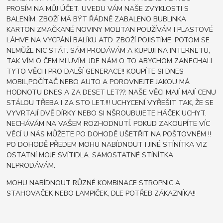
PROSÍM NA MŮJ ÚČET. UVEDU VÁM NAŠE ZVYKLOSTI S
BALENÍM. ZBOŽÍ MÁ BÝT ŘÁDNĚ ZABALENO BUBLINKA
KARTON ZMAČKANÉ NOVINY MOLITAN POUŽÍVÁM I PLASTOVÉ
LÁHVE NA VYCPÁNÍ BALÍKU ATD. ZBOŽÍ POJISTÍME. POTOM SE
NEMŮŽE NIC STÁT. SÁM PRODÁVÁM A KUPUJI NA INTERNETU,
TAK VÍM O ČEM MLUVÍM. JDE NÁM O TO ABYCHOM ZANECHALI
TYTO VĚCI I PRO DALŠÍ GENERACE!! KOUPÍTE SI DNES
MOBIL,POČÍTAČ NEBO AUTO A POROVNEJTE JAKOU MÁ
HODNOTU DNES A ZA DESET LET??. NAŠE VĚCI MAJÍ MAJÍ CENU
STÁLOU TŘEBA I ZA STO LET.!!! UCHYCENÍ VYŘEŠIT TAK, ŽE SE
VYVRTAJÍ DVĚ DÍRKY NEBO SI NŠROUBUJETE HÁČEK UCHYT.
NECHÁVÁM NA VAŠEM ROZHODNUTÍ. POKUD ZAKOUPÍTE VÍC
VĚCÍ U NÁS MŮŽETE PO DOHODĚ UŠETŘIT NA POŠTOVNÉM !!
PO DOHODĚ PŘEDEM MOHU NABÍDNOUT I JINÉ STÍNÍTKA VIZ
OSTATNÍ MOJE SVÍTIDLA. SAMOSTATNÉ STÍNÍTKA
NEPRODÁVÁM.
MOHU NABÍDNOUT RŮZNÉ KOMBINACE STROPNIC A
STAHOVAČEK NEBO LAMPIČEK, DLE POTŘEB ZÁKAZNÍKA!!