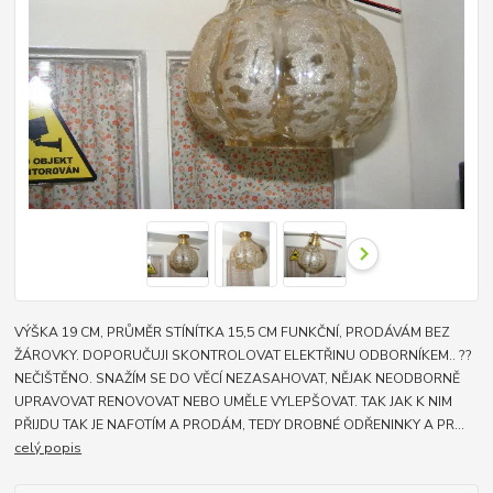
VÝŠKA 19 CM, PRŮMĚR STÍNÍTKA 15,5 CM FUNKČNÍ, PRODÁVÁM BEZ
ŽÁROVKY. DOPORUČUJI SKONTROLOVAT ELEKTŘINU ODBORNÍKEM.. ??
NEČIŠTĚNO. SNAŽÍM SE DO VĚCÍ NEZASAHOVAT, NĚJAK NEODBORNĚ
UPRAVOVAT RENOVOVAT NEBO UMĚLE VYLEPŠOVAT. TAK JAK K NIM
PŘIJDU TAK JE NAFOTÍM A PRODÁM, TEDY DROBNÉ ODŘENINKY A PR...
celý popis