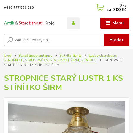
0
ks
+420 777 556 590
za
0,00 Kč
Menu
Hledat
Úvod
Starožitnosti-antiques
Svítidla-lights
Lustry chandeliers
STROPNICE, STAHOVAČKA, STAHOVACÍ, ŠIRM, STÍNIDLO
STROPNICE
STARÝ LUSTR 1 KS STÍNÍTKO ŠIRM
STROPNICE STARÝ LUSTR 1 KS
STÍNÍTKO ŠIRM