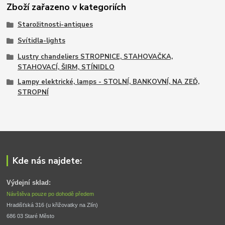
Zboží zařazeno v kategoriích
Starožitnosti-antiques
Svítidla-lights
Lustry chandeliers STROPNICE, STAHOVAČKA,
STAHOVACÍ, ŠIRM, STÍNIDLO
Lampy elektrické, lamps - STOLNÍ, BANKOVNÍ, NA ZEĎ,
STROPNÍ
Kde nás najdete:
Výdejní sklad:
Návštěva pouze po dohodě předem
Hradišťská 316 (u křižovatky na Zlín) 
686 03 Staré Město