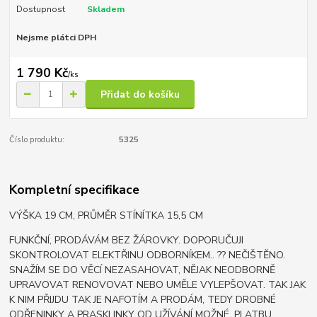
Dostupnost
Skladem
Nejsme plátci DPH
1 790 Kč
/
ks
Přidat do košíku
Číslo produktu:
5325
Kompletní specifikace
VÝŠKA 19 CM, PRŮMĚR STÍNÍTKA 15,5 CM
FUNKČNÍ, PRODÁVÁM BEZ ŽÁROVKY. DOPORUČUJI
SKONTROLOVAT ELEKTŘINU ODBORNÍKEM.. ?? NEČIŠTĚNO.
SNAŽÍM SE DO VĚCÍ NEZASAHOVAT, NĚJAK NEODBORNĚ
UPRAVOVAT RENOVOVAT NEBO UMĚLE VYLEPŠOVAT. TAK JAK
K NIM PŘIJDU TAK JE NAFOTÍM A PRODÁM, TEDY DROBNÉ
ODŘENINKY A PRASKLINKY OD UŽÍVÁNÍ MOŽNÉ. PLATBU