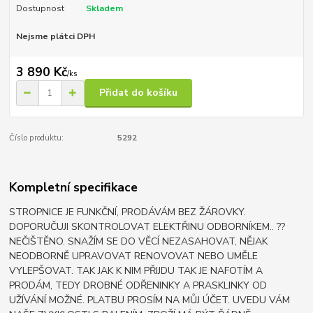
Dostupnost
Skladem
Nejsme plátci DPH
3 890 Kč
/
ks
Přidat do košíku
Číslo produktu:
5292
Kompletní specifikace
STROPNICE JE FUNKČNÍ, PRODÁVÁM BEZ ŽÁROVKY.
DOPORUČUJI SKONTROLOVAT ELEKTŘINU ODBORNÍKEM.. ??
NEČIŠTĚNO. SNAŽÍM SE DO VĚCÍ NEZASAHOVAT, NĚJAK
NEODBORNĚ UPRAVOVAT RENOVOVAT NEBO UMĚLE
VYLEPŠOVAT. TAK JAK K NIM PŘIJDU TAK JE NAFOTÍM A
PRODÁM, TEDY DROBNÉ ODŘENINKY A PRASKLINKY OD
UŽÍVÁNÍ MOŽNÉ. PLATBU PROSÍM NA MŮJ ÚČET. UVEDU VÁM