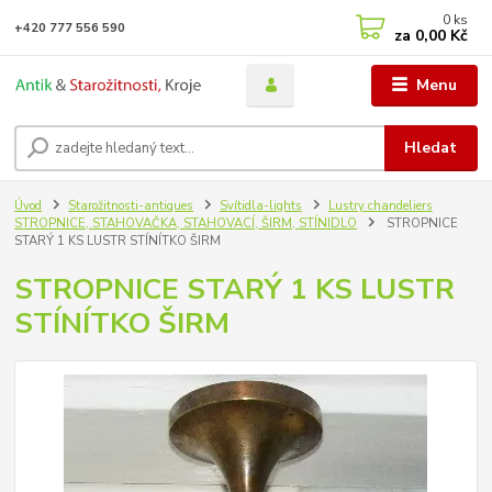
0
ks
+420 777 556 590
za
0,00 Kč
Menu
Hledat
Úvod
Starožitnosti-antiques
Svítidla-lights
Lustry chandeliers
STROPNICE, STAHOVAČKA, STAHOVACÍ, ŠIRM, STÍNIDLO
STROPNICE
STARÝ 1 KS LUSTR STÍNÍTKO ŠIRM
STROPNICE STARÝ 1 KS LUSTR
STÍNÍTKO ŠIRM