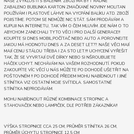
NAŠE ZVYKLOSTI S BALENÍM. ZBOŽÍ MÁ BÝT ŘÁDNĚ
ZABALENO BUBLINKA KARTON ZMAČKANÉ NOVINY MOLITAN
POUŽÍVÁM I PLASTOVÉ LÁHVE NA VYCPÁNÍ BALÍKU ATD. ZBOŽÍ
POJISTÍME. POTOM SE NEMŮŽE NIC STÁT. SÁM PRODÁVÁM A
KUPUJI NA INTERNETU, TAK VÍM O ČEM MLUVÍM. JDE NÁM O TO
ABYCHOM ZANECHALI TYTO VĚCI I PRO DALŠÍ GENERACE!!
KOUPÍTE SI DNES MOBIL,POČÍTAČ NEBO AUTO A POROVNEJTE
JAKOU MÁ HODNOTU DNES A ZA DESET LET??. NAŠE VĚCI MAJÍ
MAJÍ CENU STÁLOU TŘEBA I ZA STO LET.!!! UCHYCENÍ VYŘEŠIT
TAK, ŽE SE VYVRTAJÍ DVĚ DÍRKY NEBO SI NŠROUBUJETE
HÁČEK UCHYT. NECHÁVÁM NA VAŠEM ROZHODNUTÍ. POKUD
ZAKOUPÍTE VÍC VĚCÍ U NÁS MŮŽETE PO DOHODĚ UŠETŘIT NA
POŠTOVNÉM !! PO DOHODĚ PŘEDEM MOHU NABÍDNOUT I JINÉ
STÍNÍTKA VIZ OSTATNÍ MOJE SVÍTIDLA. SAMOSTATNÉ
STÍNÍTKA NEPRODÁVÁM.
MOHU NABÍDNOUT RŮZNÉ KOMBINACE STROPNIC A
STAHOVAČEK NEBO LAMPIČEK, DLE POTŘEB ZÁKAZNÍKA!!
VÝŠKA STROPNICE CCA 25 CM, PRŮMĚR STÍNÍTKA 26 CM,
PRŮMĚR ÚCHYTU STROPNICE 12,5 CM