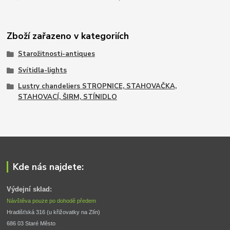
Zboží zařazeno v kategoriích
Starožitnosti-antiques
Svítidla-lights
Lustry chandeliers STROPNICE, STAHOVAČKA,
STAHOVACÍ, ŠIRM, STÍNIDLO
Kde nás najdete:
Výdejní sklad:
Návštěva pouze po dohodě předem
Hradišťská 316 (u křižovatky na Zlín) 
686 03 Staré Město