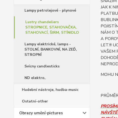
SNAŽÍM
JAK K N
Lampy petrolejové - plynové
PLATBU 
BUBLINK
Lustry chandeliers
POJISTÍ
STROPNICE, STAHOVAČKA,
NÁM O T
STAHOVACÍ, ŠIRM, STÍNIDLO
A POROV
Lampy elektrické, lamps -
LET.!!!
STOLNÍ, BANKOVNÍ, NA ZEĎ,
VAŠEM 
STROPNÍ
DOHODĚ 
NEPROD
Svícny candlesticks
MOHU N
ND elektro,
Hudební nástroje, hudba-music
PRŮMĚR 
Ostatní-other
PROSÍM
NÁVŠTĚV
Obrazy umění-pictures