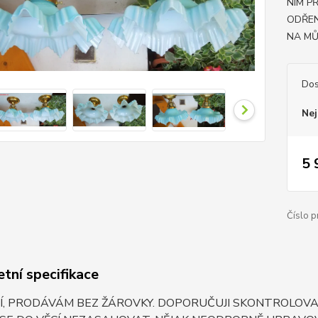
NIM P
ODŘEN
NA MŮ.
Dos
Nej
5 
Číslo p
tní specifikace
, PRODÁVÁM BEZ ŽÁROVKY. DOPORUČUJI SKONTROLOVAT