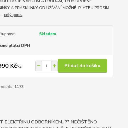
ŘIJDU TAK JE NAFOTÍM A PRODÁM, TEDY DROBNÉ
INKY A PRASKLINKY OD UŽÍVÁNÍ MOŽNÉ. PLATBU PROSÍM
..
celý popis
tupnost
Skladem
sme plátci DPH
990 Kč
Přidat do košíku
/
ks
roduktu:
1173
 ELEKTŘINU ODBORNÍKEM.. ?? NEČIŠTĚNO.