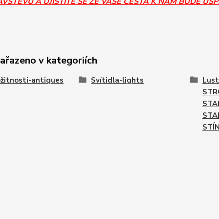
ÁVŠTĚVU A UJISTÍTE SE ŽE VAŠE CESTA K NÁM BUDE ÚS
zařazeno v kategoriích
žitnosti-antiques
Svítidla-lights
Lust
STR
STA
STA
STÍ