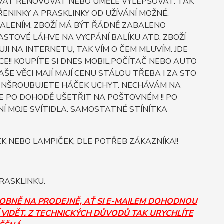
OVAT RENOVOVAT NEBO UMĚLE VYLEPŠOVAT. TAK
ŘENINKY A PRASKLINKY OD UŽÍVÁNÍ MOŽNÉ.
BALENÍM. ZBOŽÍ MÁ BÝT ŘÁDNĚ ZABALENO
STOVÉ LÁHVE NA VYCPÁNÍ BALÍKU ATD. ZBOŽÍ
JI NA INTERNETU, TAK VÍM O ČEM MLUVÍM. JDE
E!! KOUPÍTE SI DNES MOBIL,POČÍTAČ NEBO AUTO
E VĚCI MAJÍ MAJÍ CENU STÁLOU TŘEBA I ZA STO
O SI NŠROUBUJETE HÁČEK UCHYT. NECHÁVÁM NA
E PO DOHODĚ UŠETŘIT NA POŠTOVNÉM !! PO
Í MOJE SVÍTIDLA. SAMOSTATNÉ STÍNÍTKA
NEBO LAMPIČEK, DLE POTŘEB ZÁKAZNÍKA!!
RASKLINKU.
SOBNĚ NA PRODEJNĚ, AŤ SI E-MAILEM DOHODNOU
 VIDĚT. Z TECHNICKÝCH DŮVODŮ TAK URYCHLÍTE