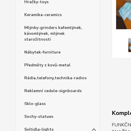
Hračky-toys
Keramika-ceramics
Mlýnky-grinders kafemlýnek,
kávomlýnek, mlýnek
starožitnosti
Nábytek-furniture
Předměty z kovů-metal
Rádia,telefony,technika-radios
Reklamní cedule-signboards
Sklo-glass
Komple
Sochy-statues
FUNKČNÍ
Svítidla-lights