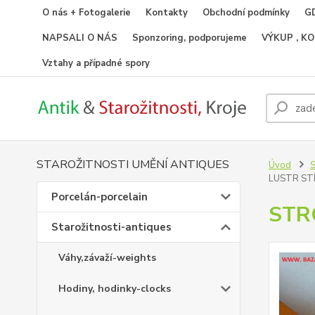
O nás + Fotogalerie
Kontakty
Obchodní podmínky
GD
NAPSALI O NÁS
Sponzoring, podporujeme
VÝKUP , K
Vztahy a případné spory
STAROŽITNOSTI UMĚNÍ ANTIQUES
Úvod
S
LUSTR STÍ
Porcelán-porcelain
STR
Starožitnosti-antiques
Váhy,závaží-weights
Hodiny, hodinky-clocks