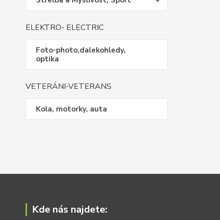
Střelba a Myslivost, Sport
ELEKTRO- ELECTRIC
Foto-photo,dalekohledy,
optika
VETERÁNI-VETERANS
Kola, motorky, auta
Kde nás najdete: