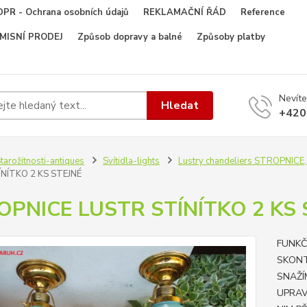
PR - Ochrana osobních údajů
REKLAMAČNÍ ŘÁD
Reference
OMISNÍ PRODEJ
Způsob dopravy a balné
Způsoby platby
Nevíte
Hledat
+420
tarožitnosti-antiques
Svítidla-lights
Lustry chandeliers STROPNIC
NÍTKO 2 KS STEJNÉ
OPNICE LUSTR STÍNÍTKO 2 KS 
FUNKČ
SKONT
SNAŽÍ
UPRAV