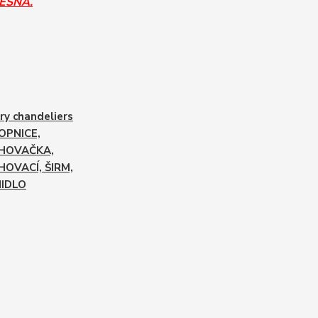
PĚŠNÁ.
ry chandeliers
OPNICE,
HOVAČKA,
HOVACÍ, ŠIRM,
NIDLO