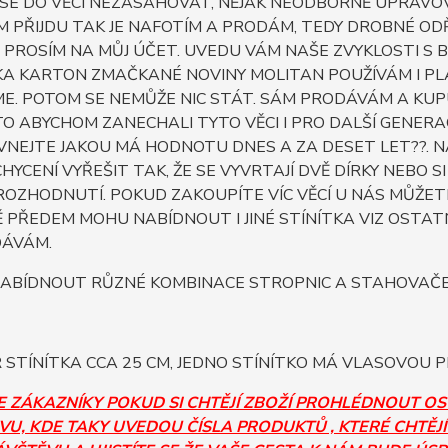
 SE DO VĚCÍ NEZASAHOVAT, NĚJAK NEODBORNĚ UPRAV
IM PŘIJDU TAK JE NAFOTÍM A PRODÁM, TEDY DROBNÉ OD
PROSÍM NA MŮJ ÚČET. UVEDU VÁM NAŠE ZVYKLOSTI S 
A KARTON ZMAČKANÉ NOVINY MOLITAN POUŽÍVÁM I PLA
ME. POTOM SE NEMŮŽE NIC STÁT. SÁM PRODÁVÁM A KUPU
O ABYCHOM ZANECHALI TYTO VĚCI I PRO DALŠÍ GENERAC
NEJTE JAKOU MÁ HODNOTU DNES A ZA DESET LET??. NAŠ
 UCHYCENÍ VYŘEŠIT TAK, ŽE SE VYVRTAJÍ DVĚ DÍRKY NEB
ROZHODNUTÍ. POKUD ZAKOUPÍTE VÍC VĚCÍ U NÁS MŮŽET
PŘEDEM MOHU NABÍDNOUT I JINÉ STÍNÍTKA VIZ OSTATN
ÁVÁM.
ABÍDNOUT RŮZNÉ KOMBINACE STROPNIC A STAHOVAČEK 
STÍNÍTKA CCA 25 CM, JEDNO STÍNÍTKO MÁ VLASOVOU P
E ZÁKAZNÍKY POKUD SI CHTĚJÍ ZBOŽÍ PROHLÉDNOUT O
U, KDE TAKY UVEDOU ČÍSLA PRODUKTŮ , KTERÉ CHTĚJÍ