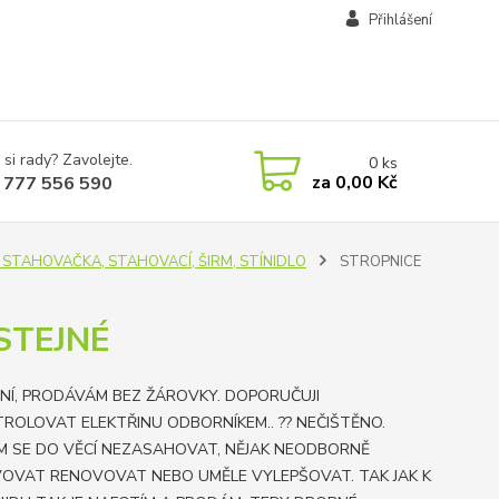
Přihlášení
 si rady? Zavolejte.
0
ks
za
0,00 Kč
 777 556 590
E, STAHOVAČKA, STAHOVACÍ, ŠIRM, STÍNIDLO
STROPNICE
STEJNÉ
NÍ, PRODÁVÁM BEZ ŽÁROVKY. DOPORUČUJI
ROLOVAT ELEKTŘINU ODBORNÍKEM.. ?? NEČIŠTĚNO.
M SE DO VĚCÍ NEZASAHOVAT, NĚJAK NEODBORNĚ
OVAT RENOVOVAT NEBO UMĚLE VYLEPŠOVAT. TAK JAK K