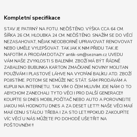
Kompletní specifikace
STAV JE PATRNÝ NA FOTU. NEČIŠTĚNO. VÝŠKA CCA 64 CM.
ŠÍŘKA 26 CM, HLOUBKA 24 CM. NEČIŠTĚNO. SNAŽÍM SE DO VĚCÍ
NEZASAHOVAT, NĚJAK NEODBORNĚ UPRAVOVAT RENOVOVAT
NEBO UMĚLE VYLEPŠOVAT. TAK JAK K NIM PŘIJDU TAK JE
NAFOTÍM A PRODÁM.DOTAZY antik-sm@seznam.cz UVEDU
VÁM NAŠE ZVYKLOSTI S BALENÍM. ZBOŽÍ MÁ BÝT ŘÁDNĚ
ZABALENO BUBLINKA KARTON ZMAČKANÉ NOVINY MOLITAN
POUŽÍVÁM I PLASTOVÉ LÁHVE NA VYCPÁNÍ BALÍKU ATD. ZBOŽÍ
POJISTÍME. POTOM SE NEMŮŽE NIC STÁT. SÁM PRODÁVÁM A
KUPUJI NA INTERNETU, TAK VÍM O ČEM MLUVÍM. JDE NÁM O TO
ABYCHOM ZANECHALI TYTO VĚCI I PRO DALŠÍ GENERACE!!
KOUPÍTE SI DNES MOBIL,POČÍTAČ NEBO AUTO A POROVNEJTE
JAKOU MÁ HODNOTU DNES A ZA DESET LET??. NAŠE VĚCI MAJÍ
MAJÍ CENU STÁLOU TŘEBA I ZA STO LET.!!!POKUD ZAKOUPÍTE
VÍC VĚCÍ U NÁS MŮŽETE PO DOHODĚ UŠETŘIT NA
POŠTOVNÉM !!