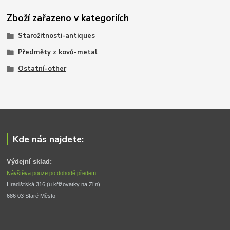
Zboží zařazeno v kategoriích
Starožitnosti-antiques
Předměty z kovů-metal
Ostatní-other
Kde nás najdete:
Výdejní sklad:
Návštěva pouze po dohodě předem
Hradišťská 316 (u křižovatky na Zlín) 
686 03 Staré Město