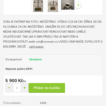
STAV JE PATRNÝ NA FOTU. NEČIŠTĚNO. VÝŠKA CCA 64 CM. ŠÍŘKA 26 CM,
HLOUBKA 24 CM. NEČIŠTĚNO. SNAŽÍM SE DO VĚCÍ NEZASAHOVAT,
NĚJAK NEODBORNĚ UPRAVOVAT RENOVOVAT NEBO UMĚLE
VYLEPŠOVAT. TAK JAK K NIM PŘIJDU TAK JE NAFOTÍM A
PRODÁM.DOTAZY antik-sm@seznam.cz UVEDU VÁM NAŠE ZVYKLOSTI S
BALENÍM. ZBOŽÍ ...
celý popis
Dostupnost
Skladem
Nejsme plátci DPH
5 900 Kč
/
ks
Přidat do košíku
Číslo produktu:
1059