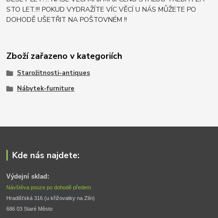
STO LET.!!! POKUD VYDRAŽÍTE VÍC VĚCÍ U NÁS MŮŽETE PO
DOHODĚ UŠETŘIT NA POŠTOVNÉM !!
Zboží zařazeno v kategoriích
Starožitnosti-antiques
Nábytek-furniture
Kde nás najdete:
Výdejní sklad:
Návštěva pouze po dohodě předem
Hradišťská 316 (u křižovatky na Zlín) 
686 03 Staré Město