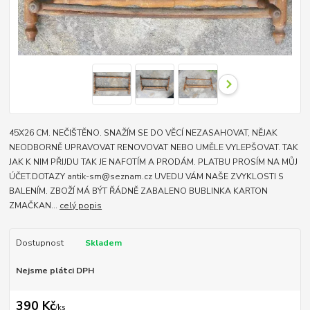
45X26 CM. NEČIŠTĚNO. SNAŽÍM SE DO VĚCÍ NEZASAHOVAT, NĚJAK
NEODBORNĚ UPRAVOVAT RENOVOVAT NEBO UMĚLE VYLEPŠOVAT. TAK
JAK K NIM PŘIJDU TAK JE NAFOTÍM A PRODÁM. PLATBU PROSÍM NA MŮJ
ÚČET.DOTAZY antik-sm@seznam.cz UVEDU VÁM NAŠE ZVYKLOSTI S
BALENÍM. ZBOŽÍ MÁ BÝT ŘÁDNĚ ZABALENO BUBLINKA KARTON
ZMAČKAN...
celý popis
Dostupnost
Skladem
Nejsme plátci DPH
390 Kč
/
ks