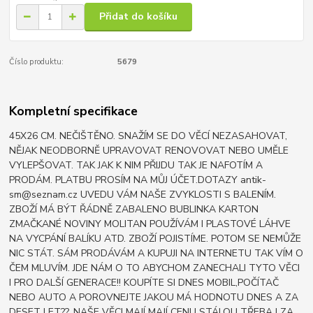
Přidat do košíku
Číslo produktu:
5679
Kompletní specifikace
45X26 CM. NEČIŠTĚNO. SNAŽÍM SE DO VĚCÍ NEZASAHOVAT,
NĚJAK NEODBORNĚ UPRAVOVAT RENOVOVAT NEBO UMĚLE
VYLEPŠOVAT. TAK JAK K NIM PŘIJDU TAK JE NAFOTÍM A
PRODÁM. PLATBU PROSÍM NA MŮJ ÚČET.DOTAZY antik-
sm@seznam.cz UVEDU VÁM NAŠE ZVYKLOSTI S BALENÍM.
ZBOŽÍ MÁ BÝT ŘÁDNĚ ZABALENO BUBLINKA KARTON
ZMAČKANÉ NOVINY MOLITAN POUŽÍVÁM I PLASTOVÉ LÁHVE
NA VYCPÁNÍ BALÍKU ATD. ZBOŽÍ POJISTÍME. POTOM SE NEMŮŽE
NIC STÁT. SÁM PRODÁVÁM A KUPUJI NA INTERNETU TAK VÍM O
ČEM MLUVÍM. JDE NÁM O TO ABYCHOM ZANECHALI TYTO VĚCI
I PRO DALŠÍ GENERACE!! KOUPÍTE SI DNES MOBIL,POČÍTAČ
NEBO AUTO A POROVNEJTE JAKOU MÁ HODNOTU DNES A ZA
DESET LET??. NAŠE VĚCI MAJÍ MAJÍ CENU STÁLOU TŘEBA I ZA