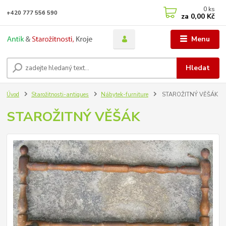
0
ks
+420 777 556 590
za
0,00 Kč
Menu
Hledat
Úvod
Starožitnosti-antiques
Nábytek-furniture
STAROŽITNÝ VĚŠÁK
STAROŽITNÝ VĚŠÁK