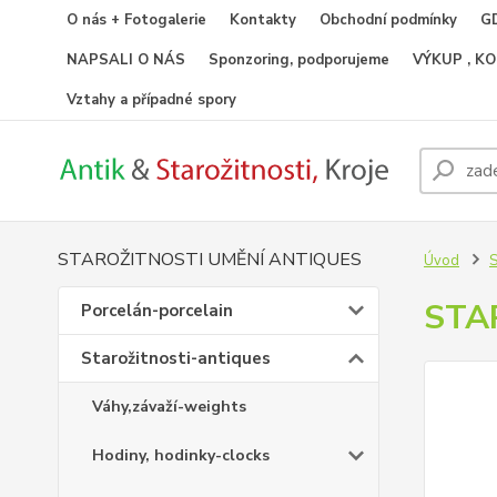
O nás + Fotogalerie
Kontakty
Obchodní podmínky
GD
NAPSALI O NÁS
Sponzoring, podporujeme
VÝKUP , K
Vztahy a případné spory
STAROŽITNOSTI UMĚNÍ ANTIQUES
Úvod
S
STA
Porcelán-porcelain
Starožitnosti-antiques
Váhy,závaží-weights
Hodiny, hodinky-clocks