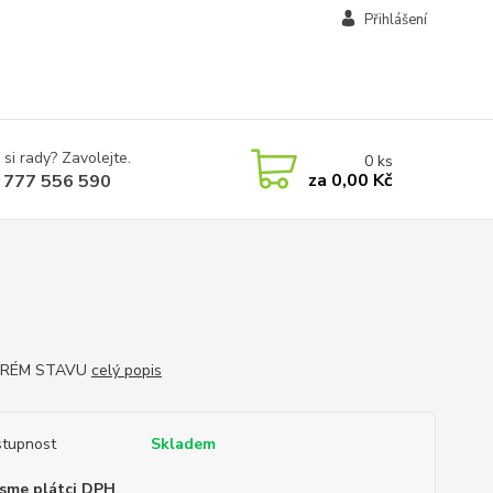
Přihlášení
 si rady? Zavolejte.
0
ks
za
0,00 Kč
 777 556 590
BRÉM STAVU
celý popis
tupnost
Skladem
sme plátci DPH