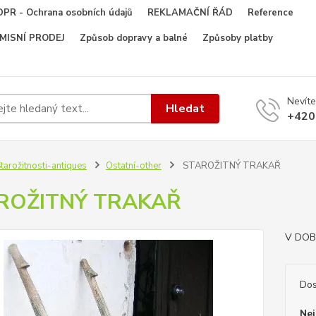
PR - Ochrana osobních údajů
REKLAMAČNÍ ŘÁD
Reference
OMISNÍ PRODEJ
Způsob dopravy a balné
Způsoby platby
Nevíte
Hledat
+420
tarožitnosti-antiques
Ostatní-other
STAROŽITNÝ TRAKAŘ
ROŽITNÝ TRAKAŘ
V DO
Dos
Nej