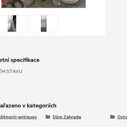
tní specifikace
ÉM STAVU
zařazeno v kategoriích
žitnosti-antiques
Dům,Zahrada
Osta