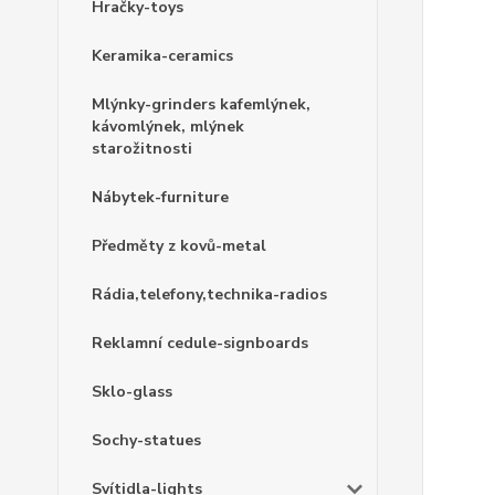
Hračky-toys
Keramika-ceramics
Mlýnky-grinders kafemlýnek,
kávomlýnek, mlýnek
starožitnosti
Nábytek-furniture
Předměty z kovů-metal
Rádia,telefony,technika-radios
Reklamní cedule-signboards
Sklo-glass
Sochy-statues
Svítidla-lights