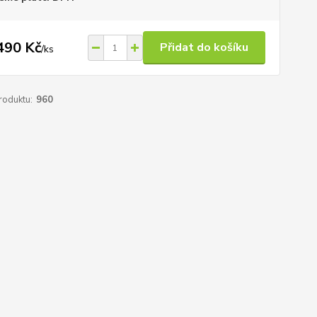
490 Kč
Přidat do košíku
/
ks
roduktu:
960