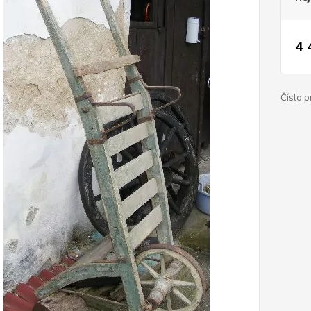
4 
Číslo p