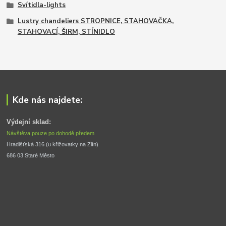
Svítidla-lights
Lustry chandeliers STROPNICE, STAHOVAČKA,
STAHOVACÍ, ŠIRM, STÍNIDLO
Kde nás najdete:
Výdejní sklad:
Návštěva pouze po dohodě předem
Hradišťská 316 (u křižovatky na Zlín) 
686 03 Staré Město