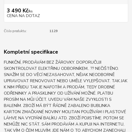
3 490 Kč
/
ks
CENA NA DOTAZ
Číslo produktu:
1129
Kompletní specifikace
FUNKČNÍ, PRODÁVÁM BEZ ŽÁROVKY. DOPORUČUJI
SKONTROLOVAT ELEKTŘINU ODBORNÍKEM.. ?? NEČIŠTĚNO.
SNAŽÍM SE DO VĚCÍ NEZASAHOVAT, NĚJAK NEODBORNĚ
UPRAVOVAT RENOVOVAT NEBO UMĚLE VYLEPŠOVAT. TAK JAK
K NIM PŘIJDU TAK JE NAFOTÍM A PRODÁM, TEDY DROBNÉ
ODŘENINKY A PRASKLINKY OD UŽÍVÁNÍ MOŽNÉ. PLATBU
PROSÍM NA MŮJ ÚČET. UVEDU VÁM NAŠE ZVYKLOSTI S
BALENÍM. ZBOŽÍ MÁ BÝT ŘÁDNĚ ZABALENO BUBLINKA
KARTON ZMAČKANÉ NOVINY MOLITAN POUŽÍVÁM I PLASTOVÉ
LÁHVE NA VYCPÁNÍ BALÍKU ATD. ZBOŽÍ POJISTÍME. POTOM SE
NEMŮŽE NIC STÁT. SÁM PRODÁVÁM A KUPUJI NA INTERNETU,
TAK VÍM O ČEM MLUVÍM. JDE NÁM O TO ABYCHOM ZANECHALI