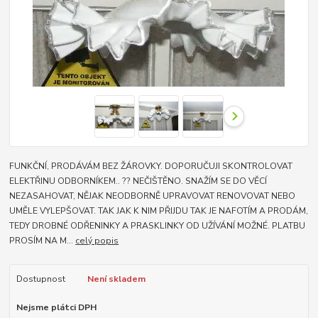
FUNKČNÍ, PRODÁVÁM BEZ ŽÁROVKY. DOPORUČUJI SKONTROLOVAT
ELEKTŘINU ODBORNÍKEM.. ?? NEČIŠTĚNO. SNAŽÍM SE DO VĚCÍ
NEZASAHOVAT, NĚJAK NEODBORNĚ UPRAVOVAT RENOVOVAT NEBO
UMĚLE VYLEPŠOVAT. TAK JAK K NIM PŘIJDU TAK JE NAFOTÍM A PRODÁM,
TEDY DROBNÉ ODŘENINKY A PRASKLINKY OD UŽÍVÁNÍ MOŽNÉ. PLATBU
PROSÍM NA M...
celý popis
Dostupnost
Není skladem
Nejsme plátci DPH