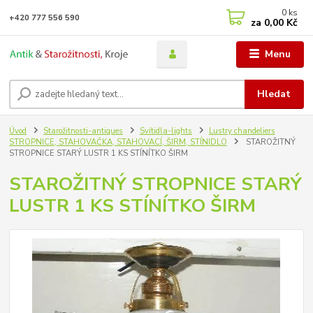
0
ks
+420 777 556 590
za
0,00 Kč
Menu
Hledat
Úvod
Starožitnosti-antiques
Svítidla-lights
Lustry chandeliers
STROPNICE, STAHOVAČKA, STAHOVACÍ, ŠIRM, STÍNIDLO
STAROŽITNÝ
STROPNICE STARÝ LUSTR 1 KS STÍNÍTKO ŠIRM
STAROŽITNÝ STROPNICE STARÝ
LUSTR 1 KS STÍNÍTKO ŠIRM