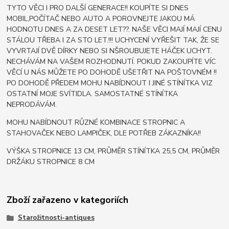
TYTO VĚCI I PRO DALŠÍ GENERACE!! KOUPÍTE SI DNES
MOBIL,POČÍTAČ NEBO AUTO A POROVNEJTE JAKOU MÁ
HODNOTU DNES A ZA DESET LET??. NAŠE VĚCI MAJÍ MAJÍ CENU
STÁLOU TŘEBA I ZA STO LET.!!! UCHYCENÍ VYŘEŠIT TAK, ŽE SE
VYVRTAJÍ DVĚ DÍRKY NEBO SI NŠROUBUJETE HÁČEK UCHYT.
NECHÁVÁM NA VAŠEM ROZHODNUTÍ. POKUD ZAKOUPÍTE VÍC
VĚCÍ U NÁS MŮŽETE PO DOHODĚ UŠETŘIT NA POŠTOVNÉM !!
PO DOHODĚ PŘEDEM MOHU NABÍDNOUT I JINÉ STÍNÍTKA VIZ
OSTATNÍ MOJE SVÍTIDLA. SAMOSTATNÉ STÍNÍTKA
NEPRODÁVÁM.
MOHU NABÍDNOUT RŮZNÉ KOMBINACE STROPNIC A
STAHOVAČEK NEBO LAMPIČEK, DLE POTŘEB ZÁKAZNÍKA!!
VÝŠKA STROPNICE 13 CM, PRŮMĚR STÍNÍTKA 25,5 CM, PRŮMĚR
DRŽÁKU STROPNICE 8 CM
Zboží zařazeno v kategoriích
Starožitnosti-antiques