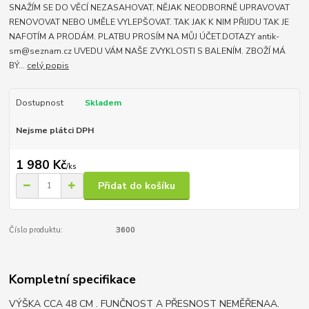
SNAŽÍM SE DO VĚCÍ NEZASAHOVAT, NĚJAK NEODBORNĚ UPRAVOVAT
RENOVOVAT NEBO UMĚLE VYLEPŠOVAT. TAK JAK K NIM PŘIJDU TAK JE
NAFOTÍM A PRODÁM. PLATBU PROSÍM NA MŮJ ÚČET.DOTAZY antik-
sm@seznam.cz UVEDU VÁM NAŠE ZVYKLOSTI S BALENÍM. ZBOŽÍ MÁ
BÝ...
celý popis
Dostupnost
Skladem
Nejsme plátci DPH
1 980 Kč
/
ks
Přidat do košíku
Číslo produktu:
3600
Kompletní specifikace
VÝŠKA CCA 48 CM . FUNČNOST A PŘESNOST NEMĚŘENAA.