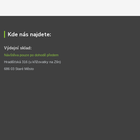
Kde nás najdete:
Výdejní sklad:
Návštěva pouze po dohodě předem
Hradišťská 316 (u křižovatky na Zlín) 
686 03 Staré Město