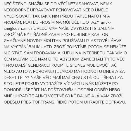
NEČIŠTĚNO. SNAŽÍM SE DO VĚCÍ NEZASAHOVAT, NĚJAK
NEODBORNĚ UPRAVOVAT RENOVOVAT NEBO UMĚLE
VYLEPŠOVAT. TAK JAK K NIM PŘIJDU TAK JE NAFOTÍM A
PRODÁM. PLATBU PROSÍM NA MŮJ ÚČET.DOTAZY antik-
sm@seznam.cz UVEDU VÁM NAŠE ZVYKLOSTI S BALENÍM.
ZBOŽÍ MÁ BÝT ŘÁDNĚ ZABALENO BUBLINKA KARTON
ZMAČKANÉ NOVINY MOLITAN POUŽÍVÁM I PLASTOVÉ LÁHVE
NA VYCPÁNÍ BALÍKU ATD. ZBOŽÍ POJISTÍME. POTOM SE NEMŮŽE
NIC STÁT. SÁM PRODÁVÁM A KUPUJI NA INTERNETU TAK VÍM O
ČEM MLUVÍM. JDE NÁM O TO ABYCHOM ZANECHALI TYTO VĚCI
I PRO DALŠÍ GENERACE!! KOUPÍTE SI DNES MOBIL,POČÍTAČ
NEBO AUTO A POROVNEJTE JAKOU MÁ HODNOTU DNES A ZA
DESET LET??. NAŠE VĚCI MAJÍ MAJÍ CENU STÁLOU TŘEBA I ZA
STO LET.!!! POKUD VYDRAŽÍTE VÍC VĚCÍ U NÁS MŮŽETE PO
DOHODĚ UŠETŘIT NA POŠTOVNÉM !! OSOBNÍ ODBĚR NEBO
MNĚ UHRADÍTE AUKCI VČETNĚ 60 KČ BALNÉ A JÁ VÁM ZBOŽÍ
ODEŠLU PŘES TOPTRANS. ŘIDIČI POTOM UHRADÍTE DOPRAVU.