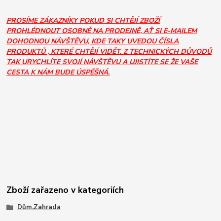
PROSÍME ZÁKAZNÍKY POKUD SI CHTĚJÍ ZBOŽÍ
PROHLÉDNOUT OSOBNĚ NA PRODEJNĚ, AŤ SI E-MAILEM
DOHODNOU NÁVŠTĚVU, KDE TAKY UVEDOU ČÍSLA
PRODUKTŮ , KTERÉ CHTĚJÍ VIDĚT. Z TECHNICKÝCH DŮVODŮ
TAK URYCHLÍTE SVOJÍ NÁVŠTĚVU A UJISTÍTE SE ŽE VAŠE
CESTA K NÁM BUDE ÚSPĚŠNÁ.
Zboží zařazeno v kategoriích
Dům,Zahrada