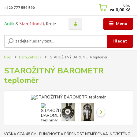
0
ks
+420 777 556 590
za
0,00 Kč
Menu
Hledat
Úvod
Dům,Zahrada
STAROŽITNÝ BAROMETR teploměr
STAROŽITNÝ BAROMETR
teploměr
VÝŠKA CCA 48 CM . FUNČNOST A PŘESNOST NEMĚŘENAA. NEČIŠTĚNO.