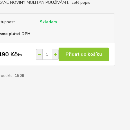
ANÉ NOVINY MOLITAN POUŽÍVÁM I...
celý popis
tupnost
Skladem
sme plátci DPH
490 Kč
Přidat do košíku
/
ks
roduktu:
1508