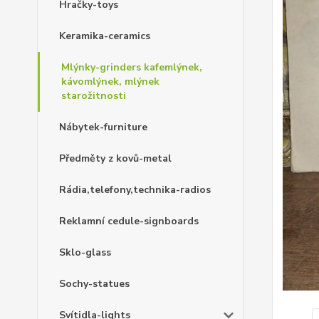
Hračky-toys
Keramika-ceramics
Mlýnky-grinders kafemlýnek,
kávomlýnek, mlýnek
starožitnosti
Nábytek-furniture
Předměty z kovů-metal
Rádia,telefony,technika-radios
Reklamní cedule-signboards
Sklo-glass
Sochy-statues
Svítidla-lights