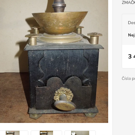
ZMAČK
Dos
Nej
3 
Číslo p