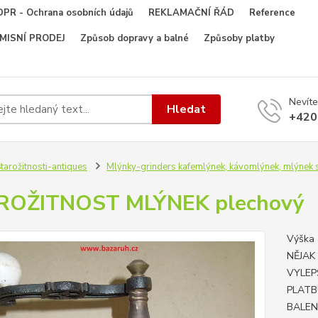
PR - Ochrana osobních údajů
REKLAMAČNÍ ŘÁD
Reference
OMISNÍ PRODEJ
Způsob dopravy a balné
Způsoby platby
Nevíte
Hledat
+420
tarožitnosti-antiques
Mlýnky-grinders kafemlýnek, kávomlýnek, mlýnek s
ROŽITNOST MLÝNEK plechový
Výška
NĚJAK
VYLEP
PLATB
BALEN