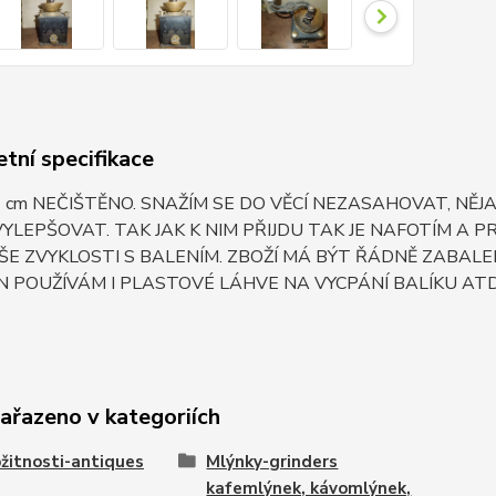
tní specifikace
29 cm NEČIŠTĚNO. SNAŽÍM SE DO VĚCÍ NEZASAHOVAT, 
YLEPŠOVAT. TAK JAK K NIM PŘIJDU TAK JE NAFOTÍM A 
ŠE ZVYKLOSTI S BALENÍM. ZBOŽÍ MÁ BÝT ŘÁDNĚ ZABA
 POUŽÍVÁM I PLASTOVÉ LÁHVE NA VYCPÁNÍ BALÍKU ATD.
zařazeno v kategoriích
žitnosti-antiques
Mlýnky-grinders
kafemlýnek, kávomlýnek,