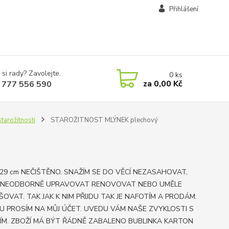
Přihlášení
 si rady? Zavolejte.
0
ks
za
0,00 Kč
 777 556 590
tarožitnosti
STAROŽITNOST MLÝNEK plechový
 29 cm NEČIŠTĚNO. SNAŽÍM SE DO VĚCÍ NEZASAHOVAT,
 NEODBORNĚ UPRAVOVAT RENOVOVAT NEBO UMĚLE
ŠOVAT. TAK JAK K NIM PŘIJDU TAK JE NAFOTÍM A PRODÁM.
U PROSÍM NA MŮJ ÚČET. UVEDU VÁM NAŠE ZVYKLOSTI S
ÍM. ZBOŽÍ MÁ BÝT ŘÁDNĚ ZABALENO BUBLINKA KARTON