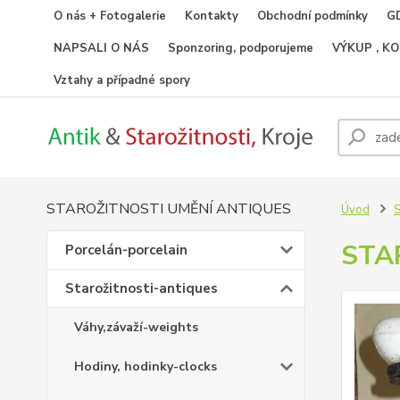
O nás + Fotogalerie
Kontakty
Obchodní podmínky
GD
NAPSALI O NÁS
Sponzoring, podporujeme
VÝKUP , K
Vztahy a případné spory
STAROŽITNOSTI UMĚNÍ ANTIQUES
Úvod
S
STA
Porcelán-porcelain
Starožitnosti-antiques
Váhy,závaží-weights
Hodiny, hodinky-clocks