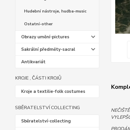
Hudební nástroje, hudba-music
Ostatní-other
Obrazy umění-pictures
Sakrální předměty-sacral
Antikvariát
KROJE , ČÁSTI KROJŮ
Komple
Kroje a textilie-folk costumes
SBĚRATELSTVÍ COLLECTING
NEČIŠT
VYLEPŠO
Sběratelství-collecting
PRODÁM.