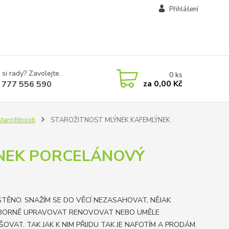
Přihlášení
 si rady? Zavolejte.
0
ks
za
0,00 Kč
 777 556 590
tarožitnosti
STAROŽITNOST MLÝNEK KAFEMLÝNEK
NEK PORCELÁNOVÝ
TĚNO. SNAŽÍM SE DO VĚCÍ NEZASAHOVAT, NĚJAK
BORNĚ UPRAVOVAT RENOVOVAT NEBO UMĚLE
ŠOVAT. TAK JAK K NIM PŘIJDU TAK JE NAFOTÍM A PRODÁM.