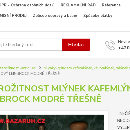
PR - Ochrana osobních údajů
REKLAMAČNÍ ŘÁD
Reference
OMISNÍ PRODEJ
Způsob dopravy a balné
Způsoby platby
Nevíte
Hledat
+420
tarožitnosti-antiques
Mlýnky-grinders kafemlýnek, kávomlýnek, mlýnek s
OVÝ LEINBROCK MODRÉ TŘEŠNĚ
ROŽITNOST MLÝNEK KAFEMLÝ
NBROCK MODRÉ TŘEŠNĚ
NEČIŠ
NEOD
VYLEP