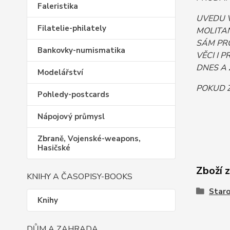
Faleristika
UVEDU 
Filatelie-philately
MOLITAN
SÁM PR
Bankovky-numismatika
VĚCI I 
DNES A 
Modelářství
POKUD 
Pohledy-postcards
Nápojový průmysl
Zbraně, Vojenské-weapons,
Hasičské
Zboží 
KNIHY A ČASOPISY-BOOKS
Staro
Knihy
DŮM A ZAHRADA