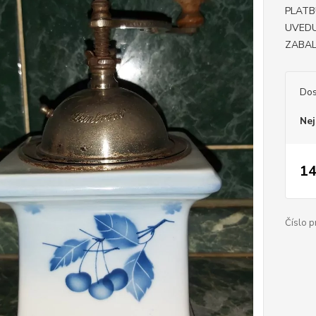
PLATB
UVEDU
ZABAL
Dos
Nej
14
Číslo p