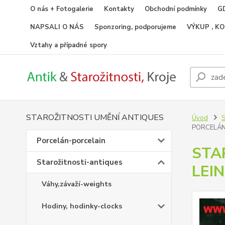
O nás + Fotogalerie
Kontakty
Obchodní podmínky
GD
NAPSALI O NÁS
Sponzoring, podporujeme
VÝKUP , K
Vztahy a případné spory
STAROŽITNOSTI UMĚNÍ ANTIQUES
Úvod
S
PORCELÁN
Porcelán-porcelain
STA
Starožitnosti-antiques
LEI
Váhy,závaží-weights
Hodiny, hodinky-clocks