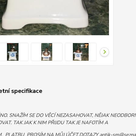
tní specifikace
ĚNO. SNAŽÍM SE DO VĚCÍ NEZASAHOVAT, NĚJAK NEODB
VAT. TAK JAK K NIM PŘIJDU TAK JE NAFOTÍM A
 PLATBU PROSÍM NA MŮJ ÚČET.DOTAZY antik-sm@sezna