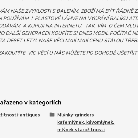
VÁM NAŠE ZVYKLOSTI S BALENÍM. ZBOŽÍ MÁ BÝT ŘÁDNĚ
 POUŽÍVÁM I PLASTOVÉ LÁHVE NA VYCPÁNÍ BALÍKU ATD. 
ODÁVÁM A KUPUJI NA INTERNETU, TAK VÍM O ČEM MLUV
PRO DALŠÍ GENERACE!! KOUPÍTE SI DNES MOBIL,POČÍTA
ZA DESET LET??. NAŠE VĚCI MAJÍ MAJÍ CENU STÁLOU TŘEBA I
ZAKOUPÍTE VÍC VĚCÍ U NÁS MŮŽETE PO DOHODĚ UŠETŘI
zařazeno v kategoriích
žitnosti-antiques
Mlýnky-grinders
kafemlýnek, kávomlýnek,
mlýnek starožitnosti