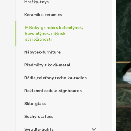
Hračky-toys
Keramika-ceramics
Mlýnky-grinders kafemlýnek,
kávomlýnek, mlýnek
starožitnosti
Nábytek-furniture
Předměty z kovů-metal
Rádia,telefony,technika-radios
Reklamní cedule-signboards
Sklo-glass
Sochy-statues
Svítidla-lights