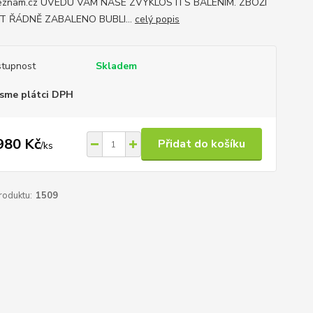
znam.cz UVEDU VÁM NAŠE ZVYKLOSTI S BALENÍM. ZBOŽÍ
T ŘÁDNĚ ZABALENO BUBLI...
celý popis
tupnost
Skladem
sme plátci DPH
980 Kč
Přidat do košíku
/
ks
roduktu:
1509