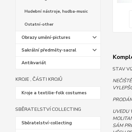
Hudební nástroje, hudba-music
Ostatní-other
Obrazy umění-pictures
Sakrální předměty-sacral
Komple
Antikvariát
STAV VI
KROJE , ČÁSTI KROJŮ
NEČIŠT
VYLEPŠO
Kroje a textilie-folk costumes
PRODÁM.
SBĚRATELSTVÍ COLLECTING
UVEDU 
MOLITAN
Sběratelství-collecting
SÁM PR