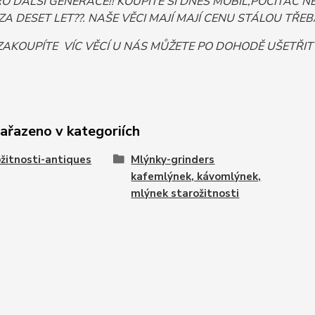
PRO DALŠÍ GENERACE!! KOUPÍTE SI DNES MOBIL,POČÍTA
ZA DESET LET??. NAŠE VĚCI MAJÍ MAJÍ CENU STÁLOU TŘEBA I
AKOUPÍTE VÍC VĚCÍ U NÁS MŮŽETE PO DOHODĚ UŠETŘIT
zařazeno v kategoriích
žitnosti-antiques
Mlýnky-grinders
kafemlýnek, kávomlýnek,
mlýnek starožitnosti