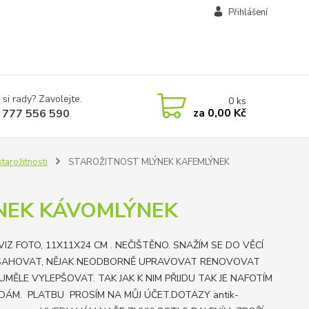
Přihlášení
 si rady? Zavolejte.
0
ks
za
0,00 Kč
 777 556 590
tarožitnosti
STAROŽITNOST MLÝNEK KAFEMLÝNEK
NEK KÁVOMLÝNEK
VIZ FOTO, 11X11X24 CM . NEČIŠTĚNO. SNAŽÍM SE DO VĚCÍ
AHOVAT, NĚJAK NEODBORNĚ UPRAVOVAT RENOVOVAT
UMĚLE VYLEPŠOVAT. TAK JAK K NIM PŘIJDU TAK JE NAFOTÍM
DÁM. PLATBU PROSÍM NA MŮJ ÚČET.DOTAZY antik-