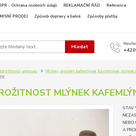
PR - Ochrana osobních údajů
REKLAMAČNÍ ŘÁD
Reference
OMISNÍ PRODEJ
Způsob dopravy a balné
Způsoby platby
Nevíte
Hledat
+420
tarožitnosti-antiques
Mlýnky-grinders kafemlýnek, kávomlýnek, mlýnek s
EK
ROŽITNOST MLÝNEK KAFEMLÝ
STAV 
NEZAS
NEBO 
A PRO