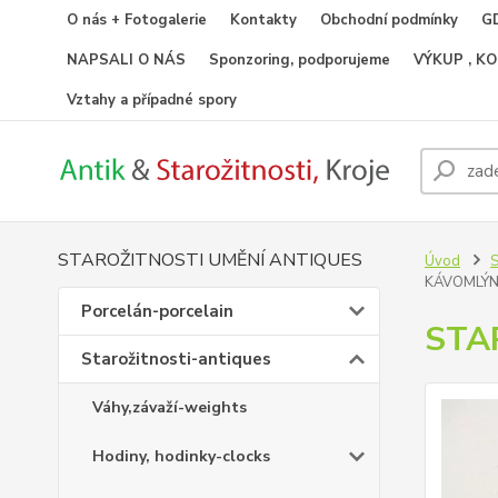
O nás + Fotogalerie
Kontakty
Obchodní podmínky
GD
NAPSALI O NÁS
Sponzoring, podporujeme
VÝKUP , K
Vztahy a případné spory
STAROŽITNOSTI UMĚNÍ ANTIQUES
Úvod
S
KÁVOMLÝN
Porcelán-porcelain
STA
Starožitnosti-antiques
Váhy,závaží-weights
Hodiny, hodinky-clocks