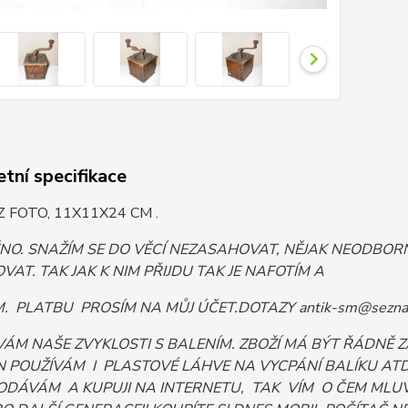
tní specifikace
Z FOTO, 11X11X24 CM .
ĚNO. SNAŽÍM SE DO VĚCÍ NEZASAHOVAT, NĚJAK NEODB
VAT. TAK JAK K NIM PŘIJDU TAK JE NAFOTÍM A
 PLATBU PROSÍM NA MŮJ ÚČET.DOTAZY antik-sm@sezna
VÁM NAŠE ZVYKLOSTI S BALENÍM. ZBOŽÍ MÁ BÝT ŘÁDNĚ
 POUŽÍVÁM I PLASTOVÉ LÁHVE NA VYCPÁNÍ BALÍKU ATD. 
ODÁVÁM A KUPUJI NA INTERNETU, TAK VÍM O ČEM MLUV