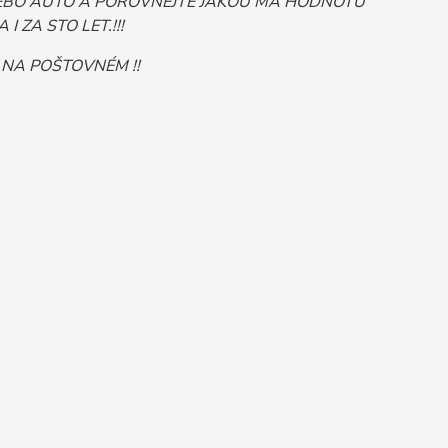
Č NEBO AUTO A POROVNEJTE JAKOU MÁ HODNOTU
 ZA STO LET.!!!
 NA POŠTOVNÉM !!