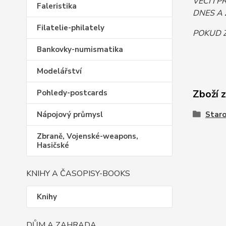
VĚCI I 
Faleristika
DNES A 
Filatelie-philately
POKUD Z
Bankovky-numismatika
Modelářství
Zboží 
Pohledy-postcards
Staro
Nápojový průmysl
Zbraně, Vojenské-weapons,
Hasičské
KNIHY A ČASOPISY-BOOKS
Knihy
DŮM A ZAHRADA