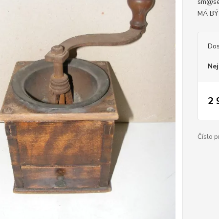
sm@se
MÁ BÝ
Dos
Nej
2 
Číslo p