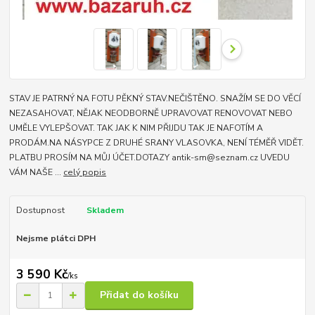
STAV JE PATRNÝ NA FOTU PĚKNÝ STAV.NEČIŠTĚNO. SNAŽÍM SE DO VĚCÍ
NEZASAHOVAT, NĚJAK NEODBORNĚ UPRAVOVAT RENOVOVAT NEBO
UMĚLE VYLEPŠOVAT. TAK JAK K NIM PŘIJDU TAK JE NAFOTÍM A
PRODÁM.NA NÁSYPCE Z DRUHÉ SRANY VLASOVKA, NENÍ TÉMĚŘ VIDĚT.
PLATBU PROSÍM NA MŮJ ÚČET.DOTAZY antik-sm@seznam.cz UVEDU
VÁM NAŠE ...
celý popis
Dostupnost
Skladem
Nejsme plátci DPH
3 590 Kč
/
ks
Přidat do košíku