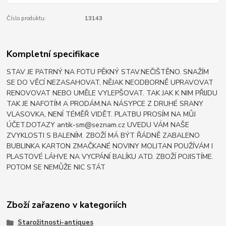
Číslo produktu:
13143
Kompletní specifikace
STAV JE PATRNÝ NA FOTU PĚKNÝ STAV.NEČIŠTĚNO. SNAŽÍM
SE DO VĚCÍ NEZASAHOVAT, NĚJAK NEODBORNĚ UPRAVOVAT
RENOVOVAT NEBO UMĚLE VYLEPŠOVAT. TAK JAK K NIM PŘIJDU
TAK JE NAFOTÍM A PRODÁM.NA NÁSYPCE Z DRUHÉ SRANY
VLASOVKA, NENÍ TÉMĚŘ VIDĚT. PLATBU PROSÍM NA MŮJ
ÚČET.DOTAZY antik-sm@seznam.cz UVEDU VÁM NAŠE
ZVYKLOSTI S BALENÍM. ZBOŽÍ MÁ BÝT ŘÁDNĚ ZABALENO
BUBLINKA KARTON ZMAČKANÉ NOVINY MOLITAN POUŽÍVÁM I
PLASTOVÉ LÁHVE NA VYCPÁNÍ BALÍKU ATD. ZBOŽÍ POJISTÍME.
POTOM SE NEMŮŽE NIC STÁT
Zboží zařazeno v kategoriích
Starožitnosti-antiques