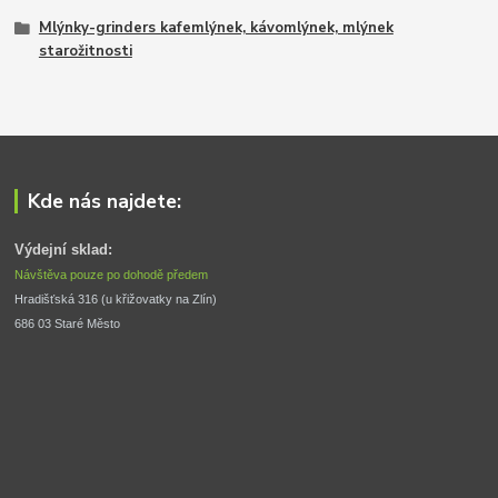
Mlýnky-grinders kafemlýnek, kávomlýnek, mlýnek
starožitnosti
Kde nás najdete:
Výdejní sklad:
Návštěva pouze po dohodě předem
Hradišťská 316 (u křižovatky na Zlín) 
686 03 Staré Město