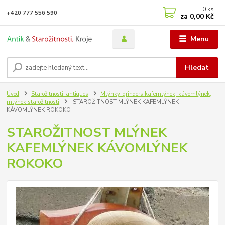
0
ks
+420 777 556 590
za
0,00 Kč
Menu
Hledat
Úvod
Starožitnosti-antiques
Mlýnky-grinders kafemlýnek, kávomlýnek,
mlýnek starožitnosti
STAROŽITNOST MLÝNEK KAFEMLÝNEK
KÁVOMLÝNEK ROKOKO
STAROŽITNOST MLÝNEK
KAFEMLÝNEK KÁVOMLÝNEK
ROKOKO