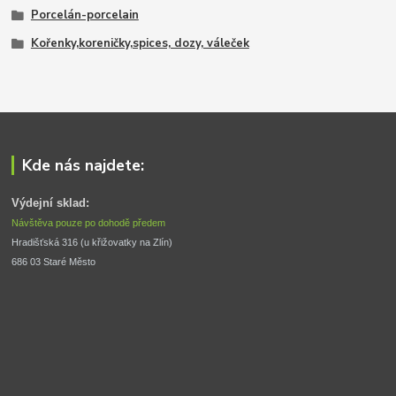
Porcelán-porcelain
Kořenky,koreničky,spices, dozy, váleček
Kde nás najdete:
Výdejní sklad:
Návštěva pouze po dohodě předem
Hradišťská 316 (u křižovatky na Zlín) 
686 03 Staré Město