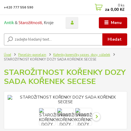
0
ks
+420 777 556 590
za
0,00 Kč
Menu
Hledat
Úvod
Porcelán-porcelain
Kořenky,koreničky,spices, dozy, váleček
STAROŽITNOST KOŘENKY DOZY SADA KOŘENEK SECESE
STAROŽITNOST KOŘENKY DOZY
SADA KOŘENEK SECESE