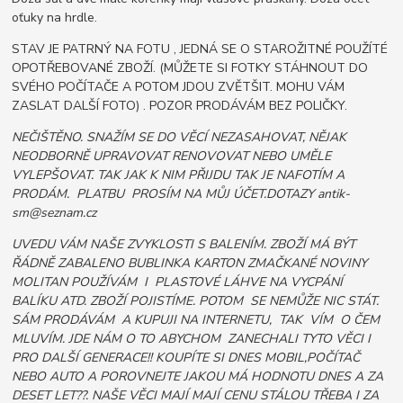
oťuky na hrdle.
STAV JE PATRNÝ NA FOTU , JEDNÁ SE O STAROŽITNÉ POUŽÍTÉ
OPOTŘEBOVANÉ ZBOŽÍ. (MŮŽETE SI FOTKY STÁHNOUT DO
SVÉHO POČÍTAČE A POTOM JDOU ZVĚTŠIT. MOHU VÁM
ZASLAT DALŠÍ FOTO) . POZOR PRODÁVÁM BEZ POLIČKY.
NEČIŠTĚNO. SNAŽÍM SE DO VĚCÍ NEZASAHOVAT, NĚJAK
NEODBORNĚ UPRAVOVAT RENOVOVAT NEBO UMĚLE
VYLEPŠOVAT. TAK JAK K NIM PŘIJDU TAK JE NAFOTÍM A
PRODÁM. PLATBU PROSÍM NA MŮJ ÚČET.DOTAZY antik-
sm@seznam.cz
UVEDU VÁM NAŠE ZVYKLOSTI S BALENÍM. ZBOŽÍ MÁ BÝT
ŘÁDNĚ ZABALENO BUBLINKA KARTON ZMAČKANÉ NOVINY
MOLITAN POUŽÍVÁM I PLASTOVÉ LÁHVE NA VYCPÁNÍ
BALÍKU ATD. ZBOŽÍ POJISTÍME. POTOM SE NEMŮŽE NIC STÁT.
SÁM PRODÁVÁM A KUPUJI NA INTERNETU, TAK VÍM O ČEM
MLUVÍM. JDE NÁM O TO ABYCHOM ZANECHALI TYTO VĚCI I
PRO DALŠÍ GENERACE!! KOUPÍTE SI DNES MOBIL,POČÍTAČ
NEBO AUTO A POROVNEJTE JAKOU MÁ HODNOTU DNES A ZA
DESET LET??. NAŠE VĚCI MAJÍ MAJÍ CENU STÁLOU TŘEBA I ZA