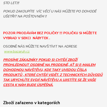
STO LET.!!!
POKUD ZAKOUPÍTE VÍC VĚCÍ U NÁS MŮŽETE PO DOHODĚ
UŠETŘIT NA POŠTOVNÉM !!
POZOR PRODÁVÁM BEZ POLIČKY !!! POLIČKU SI MŮŽETE
VYBRAD V SEKCI NÁBYTEK .
OSOBNĚ NÁS MŮŽETE NAVŠTÍVIT NA ADRESE
www.bazaruh.cz
PROSÍME ZÁKAZNÍKY POKUD SI CHTĚJÍ ZBOŽÍ
PROHLÉDNOUT OSOBNĚ NA PRODEJNĚ, AŤ SI E-MAILEM
DOHODNOU NÁVŠTĚVU, KDE TAKY UVEDOU ČÍSLA
PRODUKTŮ , KTERÉ CHTĚJÍ VIDĚT. Z TECHNICKÝCH DŮVODŮ
TAK URYCHLÍTE SVOJÍ NÁVŠTĚVU A UJISTÍTE SE ŽE VAŠE
CESTA K NÁM BUDE ÚSPĚŠNÁ.
Zboží zařazeno v kategoriích