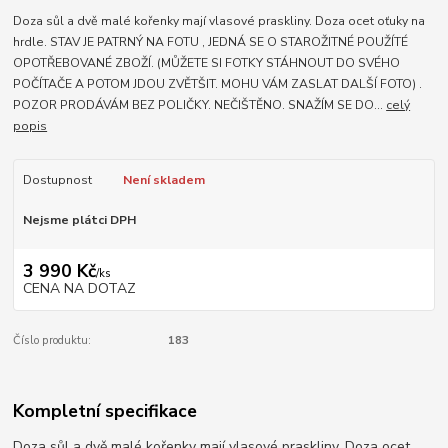
Doza sůl a dvě malé kořenky mají vlasové praskliny. Doza ocet oťuky na
hrdle. STAV JE PATRNÝ NA FOTU , JEDNÁ SE O STAROŽITNÉ POUŽÍTÉ
OPOTŘEBOVANÉ ZBOŽÍ. (MŮŽETE SI FOTKY STÁHNOUT DO SVÉHO
POČÍTAČE A POTOM JDOU ZVĚTŠIT. MOHU VÁM ZASLAT DALŠÍ FOTO) .
POZOR PRODÁVÁM BEZ POLIČKY. NEČIŠTĚNO. SNAŽÍM SE DO...
celý
popis
Dostupnost
Není skladem
Nejsme plátci DPH
3 990 Kč
/
ks
CENA NA DOTAZ
Číslo produktu:
183
Kompletní specifikace
Doza sůl a dvě malé kořenky mají vlasové praskliny. Doza ocet