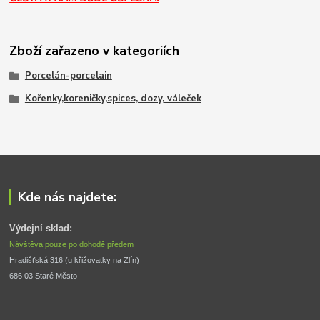
Zboží zařazeno v kategoriích
Porcelán-porcelain
Kořenky,koreničky,spices, dozy, váleček
Kde nás najdete:
Výdejní sklad:
Návštěva pouze po dohodě předem
Hradišťská 316 (u křižovatky na Zlín) 
686 03 Staré Město