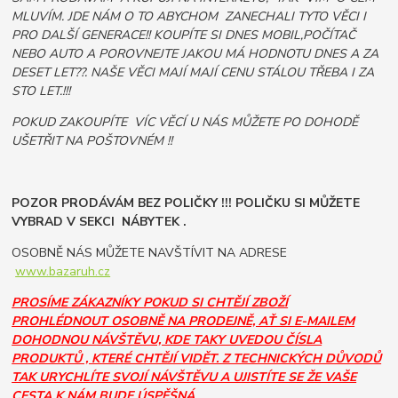
MLUVÍM. JDE NÁM O TO ABYCHOM ZANECHALI TYTO VĚCI I
PRO DALŠÍ GENERACE!! KOUPÍTE SI DNES MOBIL,POČÍTAČ
NEBO AUTO A POROVNEJTE JAKOU MÁ HODNOTU DNES A ZA
DESET LET??. NAŠE VĚCI MAJÍ MAJÍ CENU STÁLOU TŘEBA I ZA
STO LET.!!!
POKUD ZAKOUPÍTE VÍC VĚCÍ U NÁS MŮŽETE PO DOHODĚ
UŠETŘIT NA POŠTOVNÉM !!
POZOR PRODÁVÁM BEZ POLIČKY !!! POLIČKU SI MŮŽETE
VYBRAD V SEKCI NÁBYTEK .
OSOBNĚ NÁS MŮŽETE NAVŠTÍVIT NA ADRESE
www.bazaruh.cz
PROSÍME ZÁKAZNÍKY POKUD SI CHTĚJÍ ZBOŽÍ
PROHLÉDNOUT OSOBNĚ NA PRODEJNĚ, AŤ SI E-MAILEM
DOHODNOU NÁVŠTĚVU, KDE TAKY UVEDOU ČÍSLA
PRODUKTŮ , KTERÉ CHTĚJÍ VIDĚT. Z TECHNICKÝCH DŮVODŮ
TAK URYCHLÍTE SVOJÍ NÁVŠTĚVU A UJISTÍTE SE ŽE VAŠE
CESTA K NÁM BUDE ÚSPĚŠNÁ.