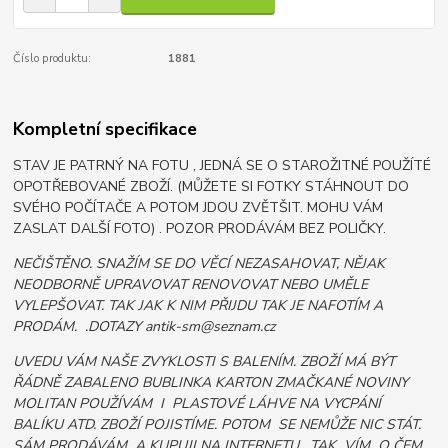
Číslo produktu:
1881
Kompletní specifikace
STAV JE PATRNÝ NA FOTU , JEDNÁ SE O STAROŽITNÉ POUŽÍTÉ
OPOTŘEBOVANÉ ZBOŽÍ. (MŮŽETE SI FOTKY STÁHNOUT DO
SVÉHO POČÍTAČE A POTOM JDOU ZVĚTŠIT. MOHU VÁM
ZASLAT DALŠÍ FOTO) . POZOR PRODÁVÁM BEZ POLIČKY.
NEČIŠTĚNO. SNAŽÍM SE DO VĚCÍ NEZASAHOVAT, NĚJAK
NEODBORNĚ UPRAVOVAT RENOVOVAT NEBO UMĚLE
VYLEPŠOVAT. TAK JAK K NIM PŘIJDU TAK JE NAFOTÍM A
PRODÁM. .DOTAZY antik-sm@seznam.cz
UVEDU VÁM NAŠE ZVYKLOSTI S BALENÍM. ZBOŽÍ MÁ BÝT
ŘÁDNĚ ZABALENO BUBLINKA KARTON ZMAČKANÉ NOVINY
MOLITAN POUŽÍVÁM I PLASTOVÉ LÁHVE NA VYCPÁNÍ
BALÍKU ATD. ZBOŽÍ POJISTÍME. POTOM SE NEMŮŽE NIC STÁT.
SÁM PRODÁVÁM A KUPUJI NA INTERNETU, TAK VÍM O ČEM