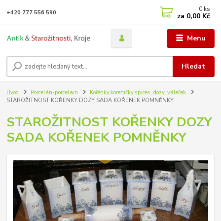
0
ks
+420 777 556 590
za
0,00 Kč
Menu
Hledat
Úvod
Porcelán-porcelain
Kořenky,koreničky,spices, dozy, váleček
STAROŽITNOST KOŘENKY DOZY SADA KOŘENEK POMNĚNKY
STAROŽITNOST KOŘENKY DOZY
SADA KOŘENEK POMNĚNKY