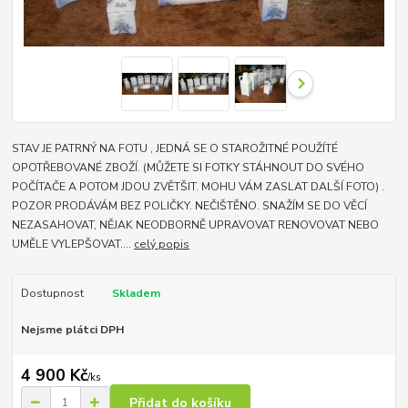
STAV JE PATRNÝ NA FOTU , JEDNÁ SE O STAROŽITNÉ POUŽÍTÉ
OPOTŘEBOVANÉ ZBOŽÍ. (MŮŽETE SI FOTKY STÁHNOUT DO SVÉHO
POČÍTAČE A POTOM JDOU ZVĚTŠIT. MOHU VÁM ZASLAT DALŠÍ FOTO) .
POZOR PRODÁVÁM BEZ POLIČKY. NEČIŠTĚNO. SNAŽÍM SE DO VĚCÍ
NEZASAHOVAT, NĚJAK NEODBORNĚ UPRAVOVAT RENOVOVAT NEBO
UMĚLE VYLEPŠOVAT....
celý popis
Dostupnost
Skladem
Nejsme plátci DPH
4 900 Kč
/
ks
Přidat do košíku