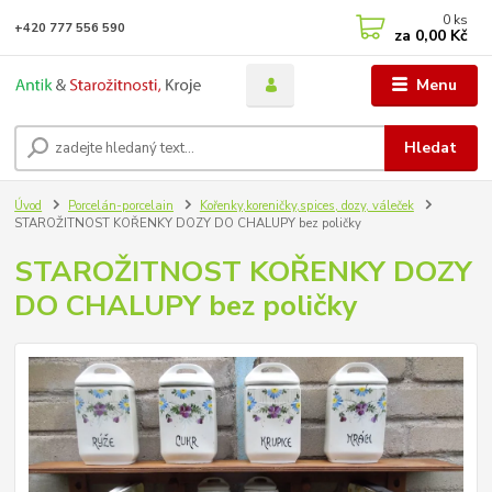
0
ks
+420 777 556 590
za
0,00 Kč
Menu
Hledat
Úvod
Porcelán-porcelain
Kořenky,koreničky,spices, dozy, váleček
STAROŽITNOST KOŘENKY DOZY DO CHALUPY bez poličky
STAROŽITNOST KOŘENKY DOZY
DO CHALUPY bez poličky