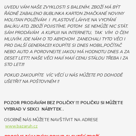
UVEDU VÁM NAŠE ZVYKLOSTI S BALENÍM. ZBOŽÍ MÁ BÝT
ŘÁDNĚ ZABALENO BUBLINKA KARTON ZMAČKANÉ NOVINY
MOLITAN POUŽÍVÁM I PLASTOVÉ LÁHVE NA VYCPÁNÍ
BALÍKU ATD. ZBOŽÍ POJISTÍME. POTOM SE NEMŮŽE NIC STÁT.
SÁM PRODÁVÁM A KUPUJI NA INTERNETU, TAK VÍM O ČEM
MLUVÍM. JDE NÁM O TO ABYCHOM ZANECHALI TYTO VĚCI I
PRO DALŠÍ GENERACE!! KOUPÍTE SI DNES MOBIL,POČÍTAČ
NEBO AUTO A POROVNEJTE JAKOU MÁ HODNOTU DNES A ZA
DESET LET??. NAŠE VĚCI MAJÍ MAJÍ CENU STÁLOU TŘEBA I ZA
STO LET.!!!
POKUD ZAKOUPÍTE VÍC VĚCÍ U NÁS MŮŽETE PO DOHODĚ
UŠETŘIT NA POŠTOVNÉM !!
POZOR PRODÁVÁM BEZ POLIČKY !!! POLIČKU SI MŮŽETE
VYBRAD V SEKCI NÁBYTEK .
OSOBNĚ NÁS MŮŽETE NAVŠTÍVIT NA ADRESE
www.bazaruh.cz