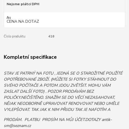
Nejsme plátci DPH
/
ks
CENA NA DOTAZ
Číslo produktu:
416
Kompletní specifikace
STAV JE PATRNÝ NA FOTU , JEDNÁ SE O STAROŽITNÉ POUŽÍTÉ
OPOTŘEBOVANÉ ZBOŽÍ. (MŮŽETE SI FOTKY STÁHNOUT DO
SVÉHO POČÍTAČE A POTOM JDOU ZVĚTŠIT. MOHU VÁM
ZASLAT DALŠÍ FOTO) . POZOR PRODÁVÁM BEZ
POLIČKY.NEČIŠTĚNO. SNAŽÍM SE DO VĚCÍ NEZASAHOVAT,
NĚJAK NEODBORNĚ UPRAVOVAT RENOVOVAT NEBO UMĚLE
VYLEPŠOVAT. TAK JAK K NIM PŘIJDU TAK JE NAFOTÍM A
PRODÁM. PLATBU PROSÍM NA MŮJ ÚČET.DOTAZY antik-
sm@seznam.cz