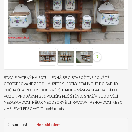
STAV JE PATRNÝ NA FOTU , JEDNÁ SE O STAROŽITNÉ POUŽÍTÉ
OPOTŘEBOVANÉ ZBOŽÍ. (MŮŽETE SI FOTKY STÁHNOUT DO SVÉHO
POČÍTAČE A POTOM JDOU ZVĚTŠIT. MOHU VÁM ZASLAT DALŠÍ FOTO) .
POZOR PRODÁVÁM BEZ POLIČKY.NEČIŠTĚNO. SNAŽÍM SE DO VĚCÍ
NEZASAHOVAT, NĚJAK NEODBORNĚ UPRAVOVAT RENOVOVAT NEBO
UMĚLE VYLEPŠOVAT. T...
celý popis
Dostupnost
Není skladem