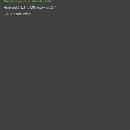
Návštěva pouze po dohodě předem
Hradišťská 316 (u křižovatky na Zlín) 
686 03 Staré Město