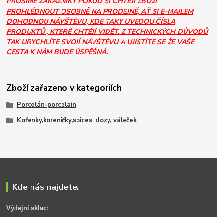
PROSÍME ZÁKAZNÍKY POKUD SI CHTĚJÍ ZBOŽÍ
PROHLÉDNOUT OSOBNĚ NA PRODEJNĚ, AŤ SI E-MAILEM
DOHODNOU NÁVŠTĚVU, KDE TAKY UVEDOU ČÍSLA
PRODUKTŮ , KTERÉ CHTĚJÍ VIDĚT. Z TECHNICKÝCH DŮVODŮ
TAK URYCHLÍTE SVOJÍ NÁVŠTĚVU A UJISTÍTE SE ŽE VAŠE
CESTA K NÁM BUDE ÚSPĚŠNÁ.
Zboží zařazeno v kategoriích
Porcelán-porcelain
Kořenky,koreničky,spices, dozy, váleček
Kde nás najdete:
Výdejní sklad: