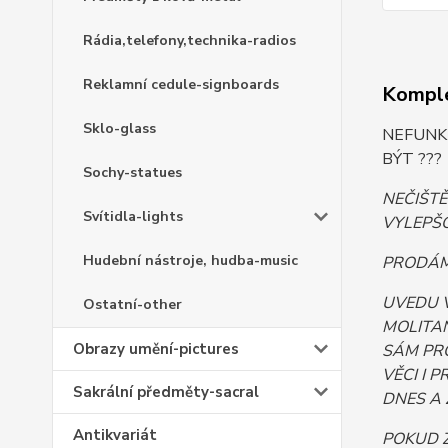
Rádia,telefony,technika-radios
Reklamní cedule-signboards
Komple
Sklo-glass
NEFUNK
BÝT ???
Sochy-statues
NEČIŠT
Svítidla-lights
VYLEPŠO
Hudební nástroje, hudba-music
PRODÁM.
UVEDU 
Ostatní-other
MOLITAN
Obrazy umění-pictures
SÁM PR
VĚCI I 
Sakrální předměty-sacral
DNES A 
Antikvariát
POKUD 