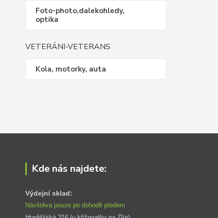
Foto-photo,dalekohledy,
optika
VETERÁNI-VETERANS
Kola, motorky, auta
Kde nás najdete:
Výdejní sklad:
Návštěva pouze po dohodě předem
Hradišťská 316 (u křižovatky na Zlín) 