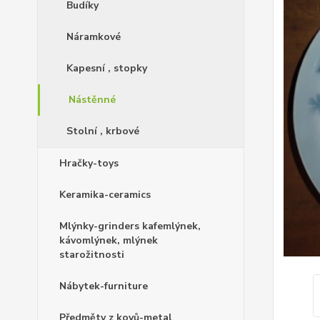
Budíky
Náramkové
Kapesní , stopky
Nástěnné
Stolní , krbové
Hračky-toys
Keramika-ceramics
Mlýnky-grinders kafemlýnek,
kávomlýnek, mlýnek
starožitnosti
Nábytek-furniture
Předměty z kovů-metal