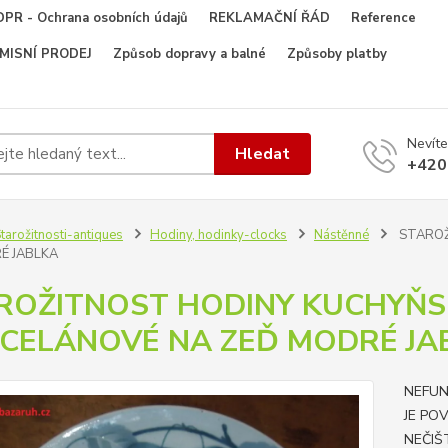
PR - Ochrana osobních údajů
REKLAMAČNÍ ŘÁD
Reference
OMISNÍ PRODEJ
Způsob dopravy a balné
Způsoby platby
Nevíte
Hledat
+420
tarožitnosti-antiques
Hodiny, hodinky-clocks
Nástěnné
STAROŽ
É JABLKA
ROŽITNOST HODINY KUCHYŇS
CELÁNOVÉ NA ZEĎ MODRÉ JA
NEFUN
JE PO
NEČIŠ