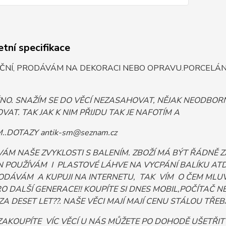
tní specifikace
ČNÍ, PRODÁVÁM NA DEKORACI NEBO OPRAVU.PORCELÁN 
ĚNO. SNAŽÍM SE DO VĚCÍ NEZASAHOVAT, NĚJAK NEODB
VAT. TAK JAK K NIM PŘIJDU TAK JE NAFOTÍM A
.DOTAZY antik-sm@seznam.cz
VÁM NAŠE ZVYKLOSTI S BALENÍM. ZBOŽÍ MÁ BÝT ŘÁDNĚ
 POUŽÍVÁM I PLASTOVÉ LÁHVE NA VYCPÁNÍ BALÍKU ATD. 
ODÁVÁM A KUPUJI NA INTERNETU, TAK VÍM O ČEM MLUV
PRO DALŠÍ GENERACE!! KOUPÍTE SI DNES MOBIL,POČÍTA
ZA DESET LET??. NAŠE VĚCI MAJÍ MAJÍ CENU STÁLOU TŘEBA I
ZAKOUPÍTE VÍC VĚCÍ U NÁS MŮŽETE PO DOHODĚ UŠETŘI