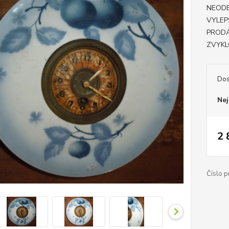
NEOD
VYLEP
PRODÁ
ZVYKL
Dos
Nej
2 
Číslo p