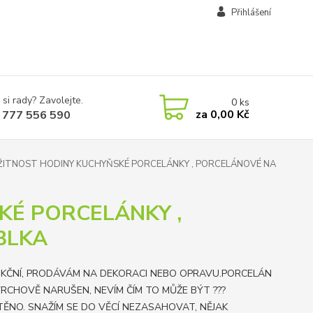
Přihlášení
 si rady? Zavolejte.
0
ks
za
0,00 Kč
 777 556 590
ITNOST HODINY KUCHYŇSKÉ PORCELÁNKY , PORCELÁNOVÉ NA
KÉ PORCELÁNKY ,
BLKA
KČNÍ, PRODÁVÁM NA DEKORACI NEBO OPRAVU.PORCELÁN
VRCHOVĚ NARUŠEN, NEVÍM ČÍM TO MŮŽE BÝT ???
TĚNO. SNAŽÍM SE DO VĚCÍ NEZASAHOVAT, NĚJAK