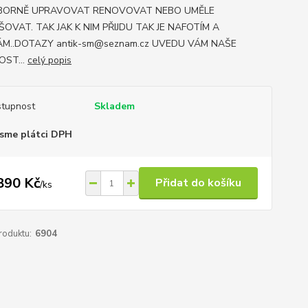
BORNĚ UPRAVOVAT RENOVOVAT NEBO UMĚLE
ŠOVAT. TAK JAK K NIM PŘIJDU TAK JE NAFOTÍM A
M..DOTAZY antik-sm@seznam.cz UVEDU VÁM NAŠE
OST...
celý popis
tupnost
Skladem
sme plátci DPH
890 Kč
Přidat do košíku
/
ks
roduktu:
6904