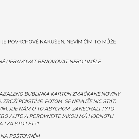
JE POVRCHOVĚ NARUŠEN, NEVÍM ČÍM TO MŮŽE
ORNĚ UPRAVOVAT RENOVOVAT NEBO UMĚLE
 ZABALENO BUBLINKA KARTON ZMAČKANÉ NOVINY
ZBOŽÍ POJISTÍME. POTOM SE NEMŮŽE NIC STÁT.
ÍM. JDE NÁM O TO ABYCHOM ZANECHALI TYTO
Č NEBO AUTO A POROVNEJTE JAKOU MÁ HODNOTU
 ZA STO LET.!!!
T NA POŠTOVNÉM