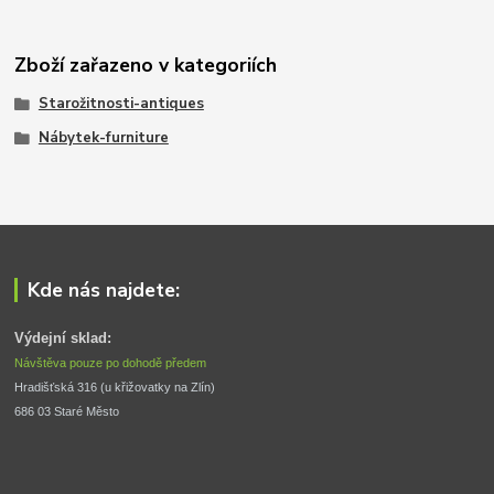
Zboží zařazeno v kategoriích
Starožitnosti-antiques
Nábytek-furniture
Kde nás najdete:
Výdejní sklad:
Návštěva pouze po dohodě předem
Hradišťská 316 (u křižovatky na Zlín) 
686 03 Staré Město