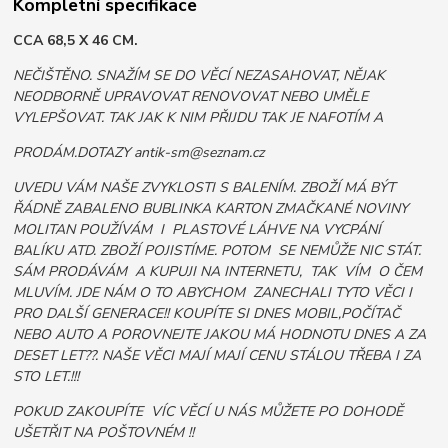
Kompletní specifikace
CCA 68,5 X 46 CM.
NEČIŠTĚNO. SNAŽÍM SE DO VĚCÍ NEZASAHOVAT, NĚJAK
NEODBORNĚ UPRAVOVAT RENOVOVAT NEBO UMĚLE
VYLEPŠOVAT. TAK JAK K NIM PŘIJDU TAK JE NAFOTÍM A
PRODÁM.DOTAZY antik-sm@seznam.cz
UVEDU VÁM NAŠE ZVYKLOSTI S BALENÍM. ZBOŽÍ MÁ BÝT
ŘÁDNĚ ZABALENO BUBLINKA KARTON ZMAČKANÉ NOVINY
MOLITAN POUŽÍVÁM I PLASTOVÉ LÁHVE NA VYCPÁNÍ
BALÍKU ATD. ZBOŽÍ POJISTÍME. POTOM SE NEMŮŽE NIC STÁT.
SÁM PRODÁVÁM A KUPUJI NA INTERNETU, TAK VÍM O ČEM
MLUVÍM. JDE NÁM O TO ABYCHOM ZANECHALI TYTO VĚCI I
PRO DALŠÍ GENERACE!! KOUPÍTE SI DNES MOBIL,POČÍTAČ
NEBO AUTO A POROVNEJTE JAKOU MÁ HODNOTU DNES A ZA
DESET LET??. NAŠE VĚCI MAJÍ MAJÍ CENU STÁLOU TŘEBA I ZA
STO LET.!!!
POKUD ZAKOUPÍTE VÍC VĚCÍ U NÁS MŮŽETE PO DOHODĚ
UŠETŘIT NA POŠTOVNÉM !!