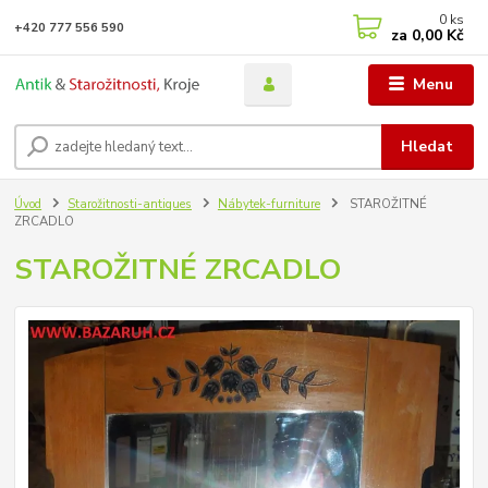
0
ks
+420 777 556 590
za
0,00 Kč
Menu
Hledat
Úvod
Starožitnosti-antiques
Nábytek-furniture
STAROŽITNÉ
ZRCADLO
STAROŽITNÉ ZRCADLO