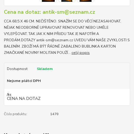
Cena na dotaz: antik-sm@seznam.cz
CCA 68,5 X 46 CM. NEČIŠTĚNO. SNAŽÍM SE DO VĚCÍ NEZASAHOVAT,
NĚJAK NEODBORNĚ UPRAVOVAT RENOVOVAT NEBO UMĚLE
VYLEPŠOVAT. TAK JAK K NIM PŘIJDU TAK JE NAFOTÍM A
PRODÁM.DOTAZY antik-sm@seznam.cz UVEDU VÁM NAŠE ZVYKLOSTI S
BALENÍM. ZBOŽÍ MÁ BÝT ŘÁDNĚ ZABALENO BUBLINKA KARTON
ZMAČKANÉ NOVINY MOLITAN POUŽÍ...
celý popis
Dostupnost
Skladem
Nejsme plátci DPH
/
ks
CENA NA DOTAZ
Číslo produktu:
1470