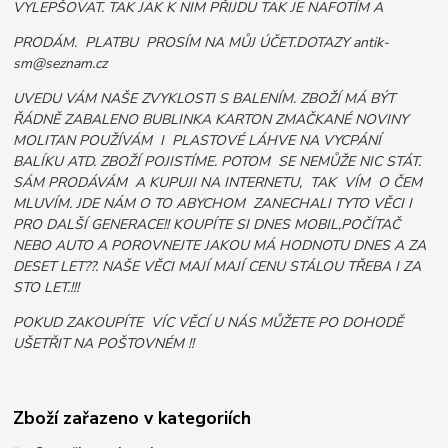
VYLEPŠOVAT. TAK JAK K NIM PŘIJDU TAK JE NAFOTÍM A
PRODÁM. PLATBU PROSÍM NA MŮJ ÚČET.DOTAZY antik-
sm@seznam.cz
UVEDU VÁM NAŠE ZVYKLOSTI S BALENÍM. ZBOŽÍ MÁ BÝT
ŘÁDNĚ ZABALENO BUBLINKA KARTON ZMAČKANÉ NOVINY
MOLITAN POUŽÍVÁM I PLASTOVÉ LÁHVE NA VYCPÁNÍ
BALÍKU ATD. ZBOŽÍ POJISTÍME. POTOM SE NEMŮŽE NIC STÁT.
SÁM PRODÁVÁM A KUPUJI NA INTERNETU, TAK VÍM O ČEM
MLUVÍM. JDE NÁM O TO ABYCHOM ZANECHALI TYTO VĚCI I
PRO DALŠÍ GENERACE!! KOUPÍTE SI DNES MOBIL,POČÍTAČ
NEBO AUTO A POROVNEJTE JAKOU MÁ HODNOTU DNES A ZA
DESET LET??. NAŠE VĚCI MAJÍ MAJÍ CENU STÁLOU TŘEBA I ZA
STO LET.!!!
POKUD ZAKOUPÍTE VÍC VĚCÍ U NÁS MŮŽETE PO DOHODĚ
UŠETŘIT NA POŠTOVNÉM !!
Zboží zařazeno v kategoriích