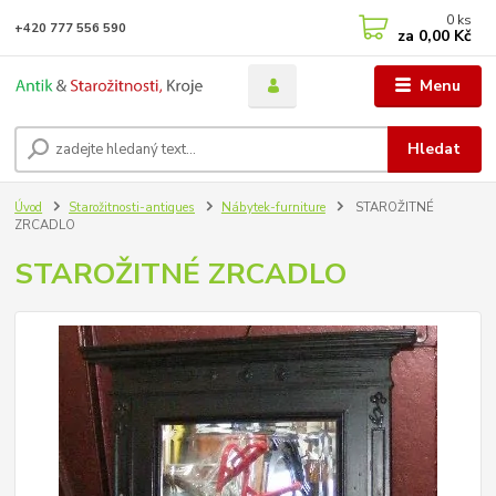
0
ks
+420 777 556 590
za
0,00 Kč
Menu
Hledat
Úvod
Starožitnosti-antiques
Nábytek-furniture
STAROŽITNÉ
ZRCADLO
STAROŽITNÉ ZRCADLO