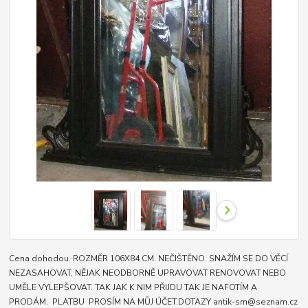
Cena dohodou. ROZMĚR 106X84 CM. NEČIŠTĚNO. SNAŽÍM SE DO VĚCÍ
NEZASAHOVAT, NĚJAK NEODBORNĚ UPRAVOVAT RENOVOVAT NEBO
UMĚLE VYLEPŠOVAT. TAK JAK K NIM PŘIJDU TAK JE NAFOTÍM A
PRODÁM. PLATBU PROSÍM NA MŮJ ÚČET.DOTAZY antik-sm@seznam.cz