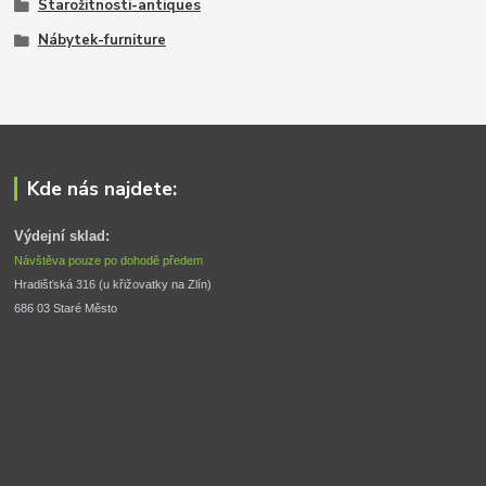
Starožitnosti-antiques
Nábytek-furniture
Kde nás najdete:
Výdejní sklad:
Návštěva pouze po dohodě předem
Hradišťská 316 (u křižovatky na Zlín) 
686 03 Staré Město