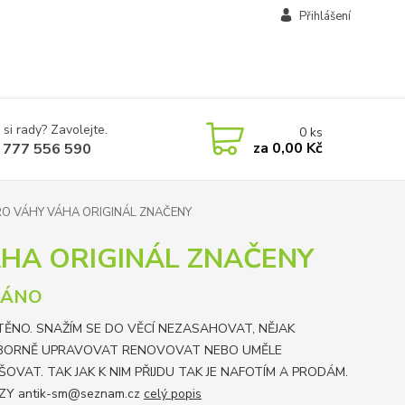
Přihlášení
 si rady? Zavolejte.
0
ks
za
0,00 Kč
 777 556 590
RO VÁHY VÁHA ORIGINÁL ZNAČENY
ÁHA ORIGINÁL ZNAČENY
DÁNO
TĚNO. SNAŽÍM SE DO VĚCÍ NEZASAHOVAT, NĚJAK
BORNĚ UPRAVOVAT RENOVOVAT NEBO UMĚLE
ŠOVAT. TAK JAK K NIM PŘIJDU TAK JE NAFOTÍM A PRODÁM.
ZY antik-sm@seznam.cz
celý popis