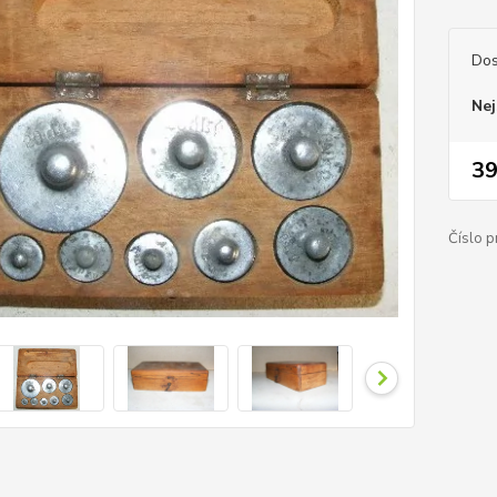
Dos
Nej
39
Číslo p