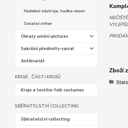
Komple
Hudební nástroje, hudba-music
NEČIŠT
Ostatní-other
VYLEPŠO
PRODÁM.
Obrazy umění-pictures
Sakrální předměty-sacral
Antikvariát
Zboží 
KROJE , ČÁSTI KROJŮ
Staro
Kroje a textilie-folk costumes
SBĚRATELSTVÍ COLLECTING
Sběratelství-collecting