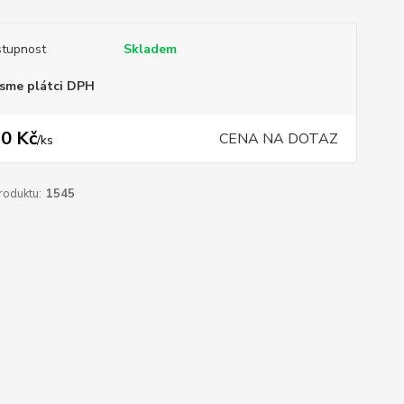
tupnost
Skladem
sme plátci DPH
0 Kč
CENA NA DOTAZ
/
ks
roduktu:
1545