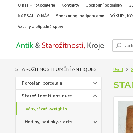
O nás + Fotogalerie
Kontakty
Obchodní podmínky
GD
NAPSALI O NÁS
Sponzoring, podporujeme
VÝKUP , K
Vztahy a případné spory
STAROŽITNOSTI UMĚNÍ ANTIQUES
Úvod
S
STA
Porcelán-porcelain
Starožitnosti-antiques
Váhy,závaží-weights
Hodiny, hodinky-clocks