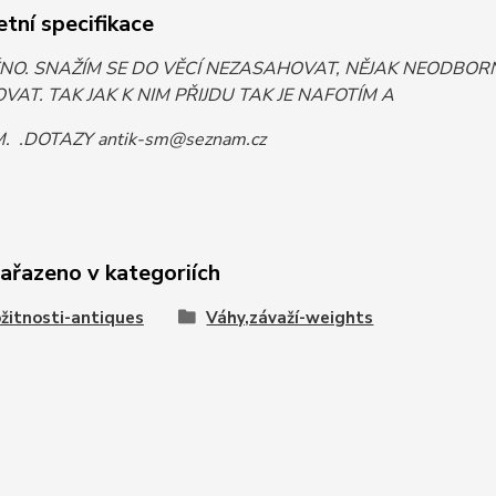
tní specifikace
ĚNO. SNAŽÍM SE DO VĚCÍ NEZASAHOVAT, NĚJAK NEODB
VAT. TAK JAK K NIM PŘIJDU TAK JE NAFOTÍM A
 .DOTAZY antik-sm@seznam.cz
zařazeno v kategoriích
žitnosti-antiques
Váhy,závaží-weights