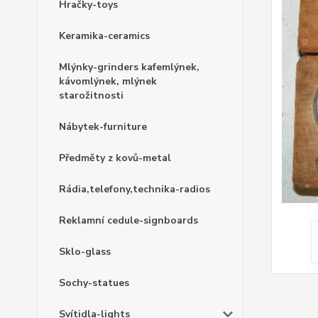
Hračky-toys
Keramika-ceramics
Mlýnky-grinders kafemlýnek,
kávomlýnek, mlýnek
starožitnosti
Nábytek-furniture
Předměty z kovů-metal
Rádia,telefony,technika-radios
Reklamní cedule-signboards
Sklo-glass
Sochy-statues
Svítidla-lights