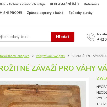
PR - Ochrana osobních údajů
REKLAMAČNÍ ŘÁD
Reference
OMISNÍ PRODEJ
Způsob dopravy a balné
Způsoby platby
Nevíte
Hledat
+420
tarožitnosti-antiques
Váhy,závaží-weights
STAROŽITNÉ ZÁVAŽÍ P
ROŽITNÉ ZÁVAŽÍ PRO VÁHY V
ZA
NEČIŠ
NEOD
VYLEP
.DOTA